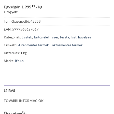
Ft
Egységár:
1 995
/ kg
Elfogyott
Termékazonosító: 42258
EAN: 5999568627017
Kategóriák:
Lisztek
,
Tartós élelmiszer
,
Tészta, liszt, hüvelyes
Címkék:
Gluténmentes termék
,
Laktózmentes termék
Kiszerelés: 1 kg
Márka:
It's us
LEÍRÁS
TOVÁBBI INFORMÁCIÓK
Összetevők: