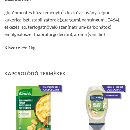
gluténmentes búzakeményítő, dextróz, sovány tejpor,
kukoricaliszt, stabilizátorok (guargumi, xantángumi, E464),
étkezési só, térfogatnövelő szer (nátrium-karbonátok),
emulgeálószer (napraforgó lecitin), aroma (vanillin)
Kiszerelés:
1kg
KAPCSOLÓDÓ TERMÉKEK
Vásárolj többet
Vásárolj többet
OLCSÓBBAN!
OLCSÓBBAN!
Gluténmentes