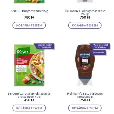
KNORR Burgonyapüré 95 g
Hellmann’s Fokhagymás szósz
260 g
780
Ft
750
Ft
KOSÁRBA TESZEM
KOSÁRBA TESZEM
Vásárolj többet
Vásárolj többet
OLCSÓBBAN!
OLCSÓBBAN!
Gluténmentes
KNORR Gyros alap fokhagymás
Hellmann’s BBQ barbecue
dresszinggel 40 g
szósz 285 g
450
Ft
750
Ft
KOSÁRBA TESZEM
KOSÁRBA TESZEM