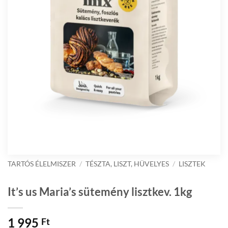
TARTÓS ÉLELMISZER
/
TÉSZTA, LISZT, HÜVELYES
/
LISZTEK
It’s us Maria’s sütemény lisztkev. 1kg
1 995
Ft