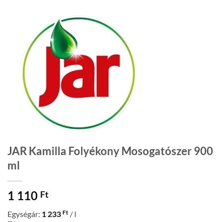
JAR Kamilla Folyékony Mosogatószer 900
ml
1 110
Ft
Ft
Egységár:
1 233
/ l