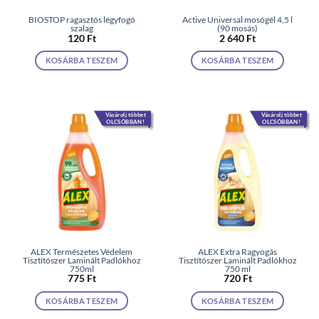
BIOSTOP ragasztós légyfogó
Active Universal mosógél 4,5 l
szalag
(90 mosás)
120
Ft
2 640
Ft
KOSÁRBA TESZEM
KOSÁRBA TESZEM
Vásárolj többet
Vásárolj többet
OLCSÓBBAN!
OLCSÓBBAN!
ALEX Természetes Védelem
ALEX Extra Ragyogás
Tisztítószer Laminált Padlókhoz
Tisztítószer Laminált Padlókhoz
750ml
750 ml
775
Ft
720
Ft
KOSÁRBA TESZEM
KOSÁRBA TESZEM