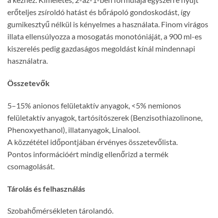
erőteljes zsíroldó hatást és bőrápoló gondoskodást, így
gumikesztyű nélkül is kényelmes a használata. Finom virágos
illata ellensúlyozza a mosogatás monotóniáját, a 900 ml-es
kiszerelés pedig gazdaságos megoldást kínál mindennapi
használatra.
Összetevők
5–15% anionos felületaktív anyagok, <5% nemionos
felületaktív anyagok, tartósítószerek (Benzisothiazolinone,
Phenoxyethanol), illatanyagok, Linalool.
A közzététel időpontjában érvényes összetevőlista.
Pontos információért mindig ellenőrizd a termék
csomagolását.
Tárolás és felhasználás
Szobahőmérsékleten tárolandó.