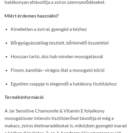
hatékonyan eltávolítja a zsíros szennyeződéseket.
Miért érdemes használni?
Kíméletlen a zsírral, gyengéd a kézhez
Bőrgyógyászatilag tesztelt, bőrkímélő összetétel
Hosszan tartó, dús hab minden mosogatásnál
Finom, kamillás–virágos illat a mosogató körül
Egyetlen cseppje is elegendő a hatékony tisztításhoz
Termékinformáció
A Jar Sensitive Chamomile & Vitamin E folyékony
mosogatószer intenzív tisztítóerővel távolítja el még a
makacs, zsíros ételmaradékokat is, miközben gyengéd marad
a kézhez. Kíméletes, 2-az-1-ben formulája egyszerre nyújt