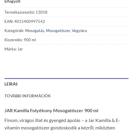
Elfogyott
Termékazonosító: 13058
EAN: 4015400997542
Kategóriák:
Mosogatás
,
Mosogatószer
,
Vegyiáru
Kiszerelés: 900 ml
Márka:
Jar
LEÍRÁS
TOVÁBBI INFORMÁCIÓK
JAR Kamilla Folyékony Mosogatószer 900 ml
Finom, virágos illat és gyengéd ápolás – a Jar Kamilla & E-
vitamin mosogatószer gondoskodik a kézről, miközben