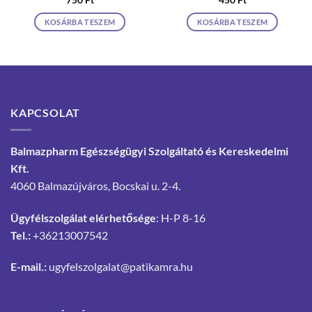
750
Ft
450
Ft
KOSÁRBA TESZEM
KOSÁRBA TESZEM
KAPCSOLAT
Balmazpharm Egészségügyi Szolgáltató és Kereskedelmi
Kft.
4060 Balmazújváros, Bocskai u. 2-4.
Ügyfélszolgálat elérhetősége
: H-P 8-16
Tel.:
+36213007542
E-mail.:
ugyfelszolgalat@patikamra.hu