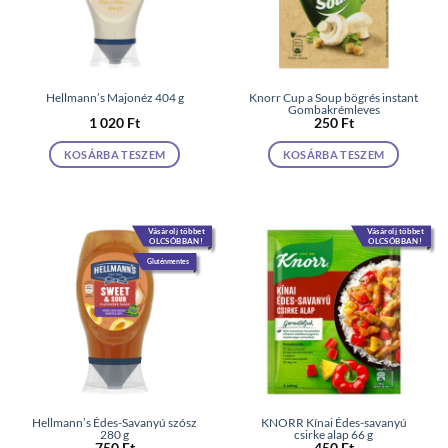
Hellmann’s Majonéz 404 g
Knorr Cup a Soup bögrés instant
Gombakrémleves
1 020
Ft
250
Ft
KOSÁRBA TESZEM
KOSÁRBA TESZEM
Vásárolj többet
Vásárolj többet
OLCSÓBBAN!
OLCSÓBBAN!
Gluténmentes
Hellmann’s Édes-Savanyú szósz
KNORR Kínai Édes-savanyú
280 g
csirke alap 66 g