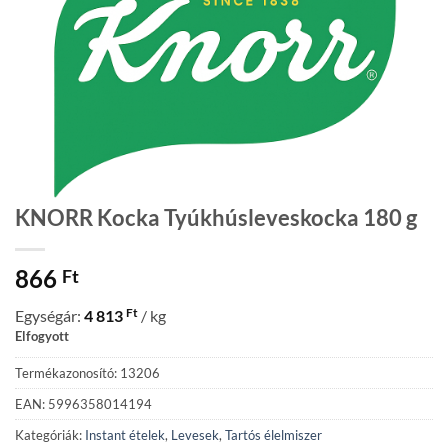
KNORR Kocka Tyúkhúsleveskocka 180 g
866
Ft
Ft
Egységár:
4 813
/ kg
Elfogyott
Termékazonosító: 13206
EAN: 5996358014194
Kategóriák:
Instant ételek
,
Levesek
,
Tartós élelmiszer