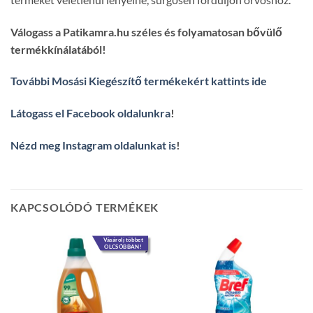
Válogass a Patikamra.hu széles és folyamatosan bővülő
termékkínálatából!
További Mosási Kiegészítő termékekért kattints ide
Látogass el Facebook oldalunkra
!
Nézd meg Instagram oldalunkat is
!
KAPCSOLÓDÓ TERMÉKEK
Vásárolj többet
OLCSÓBBAN!