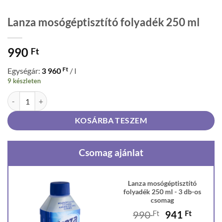
Lanza mosógéptisztító folyadék 250 ml
990
Ft
Ft
Egységár:
3 960
/ l
9 készleten
Lanza mosógéptisztító folyadék 250 ml mennyiség
KOSÁRBA TESZEM
Csomag ajánlat
Lanza mosógéptisztító
folyadék 250 ml - 3 db-os
csomag
Original
Curren
990
Ft
941
Ft