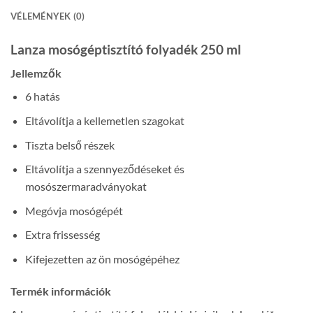
VÉLEMÉNYEK (0)
Lanza mosógéptisztító folyadék 250 ml
Jellemzők
6 hatás
Eltávolítja a kellemetlen szagokat
Tiszta belső részek
Eltávolítja a szennyeződéseket és
mosószermaradványokat
Megóvja mosógépét
Extra frissesség
Kifejezetten az ön mosógépéhez
Termék információk