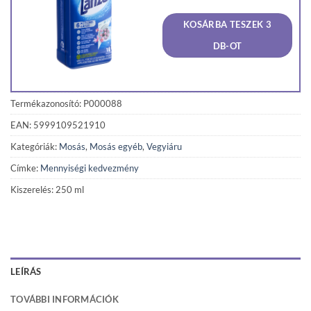
price
price
was:
is:
KOSÁRBA TESZEK 3
990 Ft.
941 Ft
DB-OT
Termékazonosító: P000088
EAN: 5999109521910
Kategóriák:
Mosás
,
Mosás egyéb
,
Vegyiáru
Címke:
Mennyiségi kedvezmény
Kiszerelés: 250 ml
LEÍRÁS
TOVÁBBI INFORMÁCIÓK