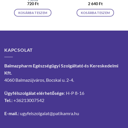
720
Ft
2 640
Ft
KOSÁRBA TESZEM
KOSÁRBA TESZEM
KAPCSOLAT
Balmazpharm Egészségügyi Szolgáltató és Kereskedelmi
Kft.
4060 Balmazújváros, Bocskai u. 2-4.
Ügyfélszolgálat elérhetősége
: H-P 8-16
Tel.:
+36213007542
E-mail.:
ugyfelszolgalat@patikamra.hu