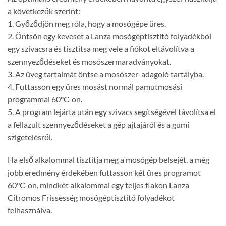
a következők szerint:
1. Győződjön meg róla, hogy a mosógépe üres.
2. Öntsön egy keveset a Lanza mosógéptisztító folyadékból
egy szivacsra és tisztítsa meg vele a fiókot eltávolítva a
szennyeződéseket és mosószermaradványokat.
3. Az üveg tartalmát öntse a mosószer-adagoló tartályba.
4. Futtasson egy üres mosást normál pamutmosási
programmal 60°C-on.
5. A program lejárta után egy szivacs segítségével távolítsa el
a fellazult szennyeződéseket a gép ajtajáról és a gumi
szigetelésről.
Ha első alkalommal tisztítja meg a mosógép belsejét, a még
jobb eredmény érdekében futtasson két üres programot
60°C-on, mindkét alkalommal egy teljes flakon Lanza
Citromos Frissesség mosógéptisztító folyadékot
felhasználva.