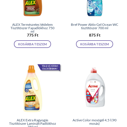
ALEX Természetes Védelem
Bref Power Aktiv Gel Ocean WC
Tisztítószer Fapadlókhoz 750
tisztítószer 700 ml
ml
775
Ft
875
Ft
KOSÁRBA TESZEM
KOSÁRBA TESZEM
Vásárolj többet
OLCSÓBBAN!
ALEX Extra Ragyogás
Active Color mosógél 4,5 l (90
Tisztítószer Laminált Padlókhoz
mosás)
750 ml