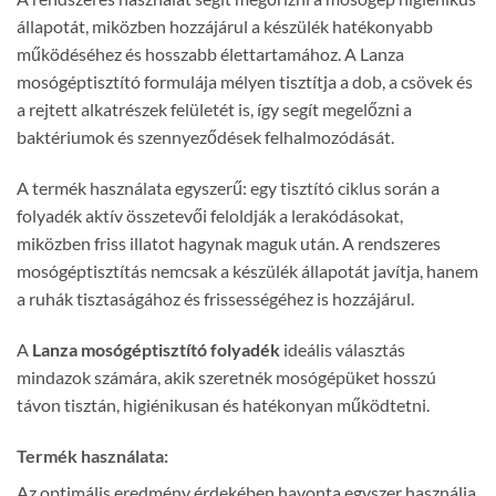
állapotát,
miközben
hozzájárul
a
készülék
hatékonyabb
működéséhez
és
hosszabb
élettartamához.
A
Lanza
mosógéptisztító
formulája
mélyen
tisztítja
a
dob,
a
csövek
és
a
rejtett
alkatrészek
felületét
is,
így
segít
megelőzni
a
baktériumok
és
szennyeződések
felhalmozódását.
A
termék
használata
egyszerű:
egy
tisztító
ciklus
során
a
folyadék
aktív
összetevői
feloldják
a
lerakódásokat,
miközben
friss
illatot
hagynak
maguk
után.
A
rendszeres
mosógéptisztítás
nemcsak
a
készülék
állapotát
javítja,
hanem
a
ruhák
tisztaságához
és
frissességéhez
is
hozzájárul.
A
Lanza
mosógéptisztító
folyadék
ideális
választás
mindazok
számára,
akik
szeretnék
mosógépüket
hosszú
távon
tisztán,
higiénikusan
és
hatékonyan
működtetni.
Termék használata:
Az optimális eredmény érdekében havonta egyszer használja