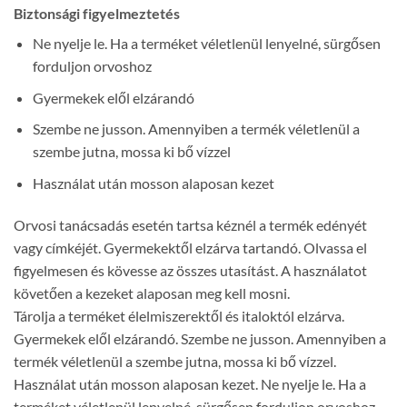
Biztonsági figyelmeztetés
Ne nyelje le. Ha a terméket véletlenül lenyelné, sürgősen
forduljon orvoshoz
Gyermekek elől elzárandó
Szembe ne jusson. Amennyiben a termék véletlenül a
szembe jutna, mossa ki bő vízzel
Használat után mosson alaposan kezet
Orvosi tanácsadás esetén tartsa kéznél a termék edényét
vagy címkéjét. Gyermekektől elzárva tartandó. Olvassa el
figyelmesen és kövesse az összes utasítást. A használatot
követően a kezeket alaposan meg kell mosni.
Tárolja a terméket élelmiszerektől és italoktól elzárva.
Gyermekek elől elzárandó. Szembe ne jusson. Amennyiben a
termék véletlenül a szembe jutna, mossa ki bő vízzel.
Használat után mosson alaposan kezet. Ne nyelje le. Ha a
terméket véletlenül lenyelné, sürgősen forduljon orvoshoz.