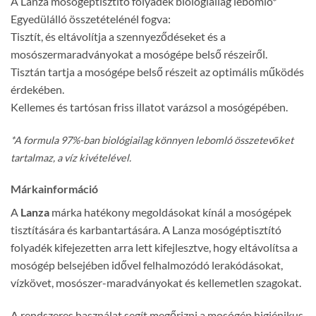
A Lanza mosógéptisztító folyadék biológiailag lebomló*
Egyedülálló összetételénél fogva:
Tisztít, és eltávolítja a szennyeződéseket és a
mosószermaradványokat a mosógépe belső részeiről.
Tisztán tartja a mosógépe belső részeit az optimális működés
érdekében.
Kellemes és tartósan friss illatot varázsol a mosógépében.
*A formula 97%-ban biológiailag könnyen lebomló összetevőket
tartalmaz, a víz kivételével.
Márkainformáció
A
Lanza
márka
hatékony
megoldásokat
kínál
a
mosógépek
tisztítására
és
karbantartására.
A
Lanza
mosógéptisztító
folyadék
kifejezetten
arra
lett
kifejlesztve,
hogy
eltávolítsa
a
mosógép
belsejében
idővel
felhalmozódó
lerakódásokat,
vízkövet,
mosószer-
maradványokat
és
kellemetlen
szagokat.
A
rendszeres
használat
segít
megőrizni
a
mosógép
higiénikus