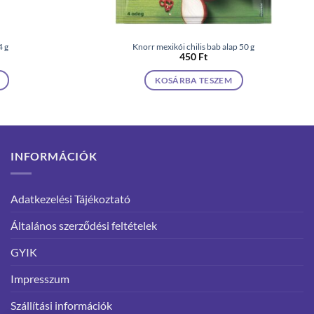
4 g
Knorr mexikói chilis bab alap 50 g
450
Ft
KOSÁRBA TESZEM
INFORMÁCIÓK
Adatkezelési Tájékoztató
Általános szerződési feltételek
GYIK
Impresszum
Szállítási információk