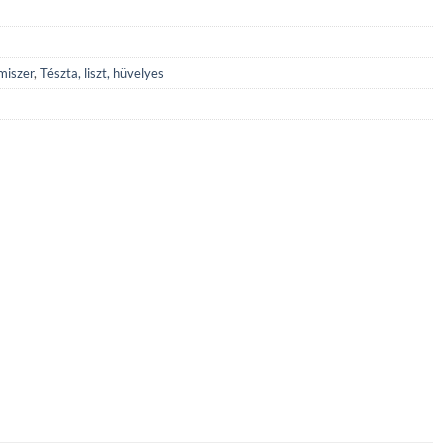
lmiszer
,
Tészta, liszt, hüvelyes