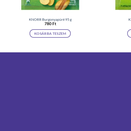
KNORR Burgonyapüré 95 g
K
780
Ft
KOSÁRBA TESZEM