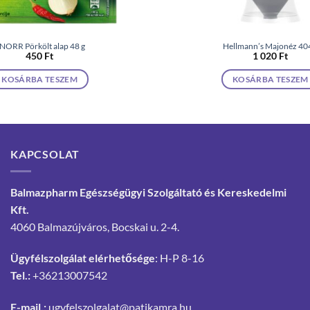
NORR Pörkölt alap 48 g
Hellmann’s Majonéz 40
450
Ft
1 020
Ft
KOSÁRBA TESZEM
KOSÁRBA TESZEM
KAPCSOLAT
Balmazpharm Egészségügyi Szolgáltató és Kereskedelmi
Kft.
4060 Balmazújváros, Bocskai u. 2-4.
Ügyfélszolgálat elérhetősége
: H-P 8-16
Tel.:
+36213007542
E-mail.:
ugyfelszolgalat@patikamra.hu