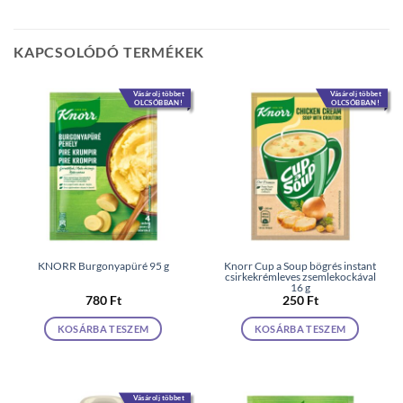
KAPCSOLÓDÓ TERMÉKEK
Vásárolj többet
Vásárolj többet
OLCSÓBBAN!
OLCSÓBBAN!
KNORR Burgonyapüré 95 g
Knorr Cup a Soup bögrés instant
csirkekrémleves zsemlekockával
16 g
780
Ft
250
Ft
KOSÁRBA TESZEM
KOSÁRBA TESZEM
Vásárolj többet