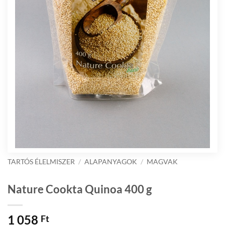
TARTÓS ÉLELMISZER
/
ALAPANYAGOK
/
MAGVAK
Nature Cookta Quinoa 400 g
1 058
Ft