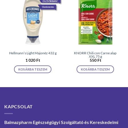
OLCSÓBBAN!
Gluténmentes
Hellmann’s Light Majonéz 432 g
KNORR Chili con Carne alap
XXL 75 g
1 020
Ft
550
Ft
KOSÁRBA TESZEM
KOSÁRBA TESZEM
KAPCSOLAT
Balmazpharm Egészségügyi Szolgáltató és Kereskedelmi