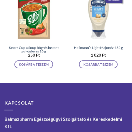
Knorr Cup a Soup bögrés instant
Hellmann’s Light Majonéz 432 g
gulyásleves 16 g
250
Ft
1 020
Ft
KOSÁRBA TESZEM
KOSÁRBA TESZEM
KAPCSOLAT
Balmazpharm Egészségügyi Szolgáltató és Kereskedelmi
Kft.