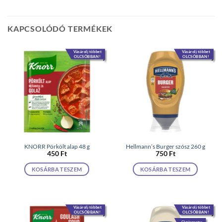
KAPCSOLÓDÓ TERMÉKEK
Vásárolj többet
Vásárolj többet
OLCSÓBBAN!
OLCSÓBBAN!
KNORR Pörkölt alap 48 g
Hellmann’s Burger szósz 260 g
450
Ft
750
Ft
KOSÁRBA TESZEM
KOSÁRBA TESZEM
Vásárolj többet
Vásárolj többet
OLCSÓBBAN!
OLCSÓBBAN!
Gluténmentes