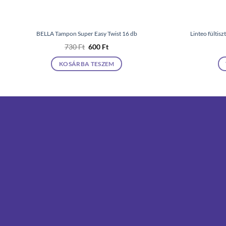
BELLA Tampon Super Easy Twist 16 db
Linteo fültis
Original
Current
730
Ft
600
Ft
price
price
was:
is:
KOSÁRBA TESZEM
730 Ft.
600 Ft.