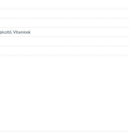
gészítő
,
Vitaminok