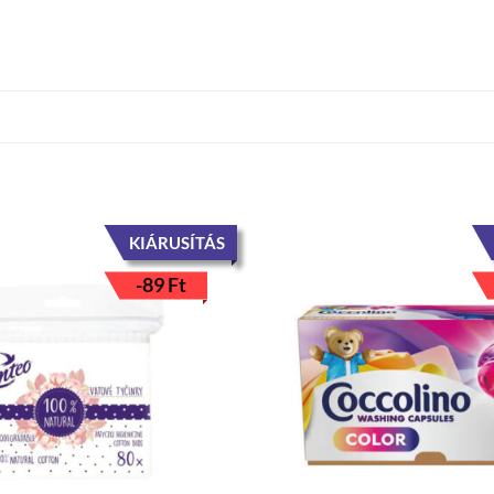
KIÁRUSÍTÁS
-
89
Ft