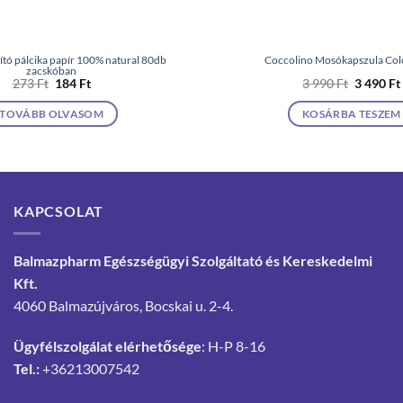
ztító pálcika papír 100% natural 80db
Coccolino Mosókapszula Col
zacskóban
Original
Current
Original
273
Ft
184
Ft
3 990
Ft
3 490
Ft
price
price
price
was:
is:
was:
TOVÁBB OLVASOM
KOSÁRBA TESZEM
273 Ft.
184 Ft.
3
990 Ft.
KAPCSOLAT
Balmazpharm Egészségügyi Szolgáltató és Kereskedelmi
Kft.
4060 Balmazújváros, Bocskai u. 2-4.
Ügyfélszolgálat elérhetősége
: H-P 8-16
Tel.:
+36213007542