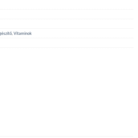
gészítő
,
Vitaminok