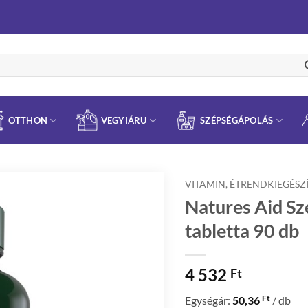
OTTHON
VEGYIÁRU
SZÉPSÉGÁPOLÁS
VITAMIN, ÉTRENDKIEGÉSZ
Natures Aid S
tabletta 90 db
4 532
Ft
Ft
Egységár:
50,36
/ db