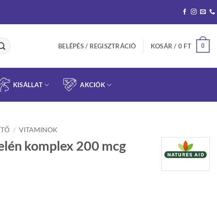
0
BELÉPÉS / REGISZTRÁCIÓ
KOSÁR /
0
FT
KISÁLLAT
AKCIÓK
ÍTŐ
/
VITAMINOK
zelén komplex 200 mcg