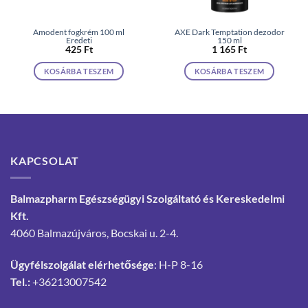
Amodent fogkrém 100 ml
AXE Dark Temptation dezodor
Eredeti
150 ml
425
Ft
1 165
Ft
KOSÁRBA TESZEM
KOSÁRBA TESZEM
KAPCSOLAT
Balmazpharm Egészségügyi Szolgáltató és Kereskedelmi
Kft.
4060 Balmazújváros, Bocskai u. 2-4.
Ügyfélszolgálat elérhetősége
: H-P 8-16
Tel.:
+36213007542