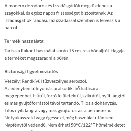
A modern dezodorok és izzadásgátlók megküzdenek a
szagokkal, és egész napos frissességet biztosítanak. Az
izzadásgátlók ráadásul az izzadással szemben is felveszik a
harcot.
Termék használata:
Tartsa a flakont használat során 15 cm-re a hónaljtól. Hagyja
a terméket megszáradni a bőrén.
Biztonsági figyelmeztetés
Veszély: Rendkívül tűzveszélyes aeroszol.
Az edényben túlnyomás uralkodik: hő hatására
megrepedhet. Hőtől, forró felületektől, szikrától, nyílt lángtól
és más gyújtóforrástól távol tartandó. Tilos a dohányzás.
Tilos nyílt lángra vagy más gyújtóforrásra permetezni.
Ne lyukassza ki vagy égesse el, még használat után sem.
Napfénytől védendő. Nem érheti 50°C/122°F hőmérsékletet