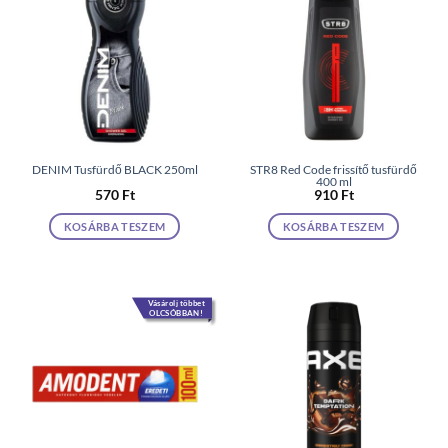
DENIM Tusfürdő BLACK 250ml
STR8 Red Code frissítő tusfürdő
400 ml
570
Ft
910
Ft
KOSÁRBA TESZEM
KOSÁRBA TESZEM
Vásárolj többet
OLCSÓBBAN!