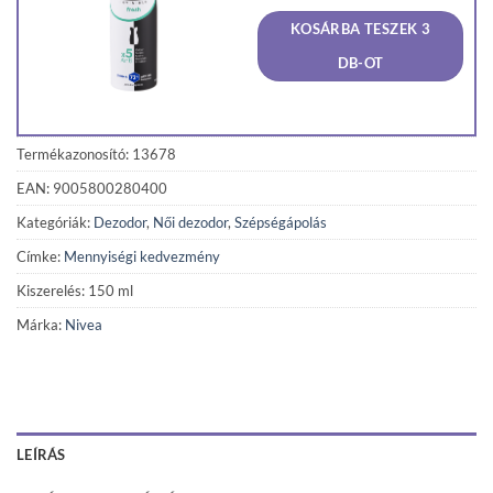
was:
is:
KOSÁRBA TESZEK 3
970 Ft.
922 Ft
DB-OT
Termékazonosító: 13678
EAN: 9005800280400
Kategóriák:
Dezodor
,
Női dezodor
,
Szépségápolás
Címke:
Mennyiségi kedvezmény
Kiszerelés: 150 ml
Márka:
Nivea
LEÍRÁS