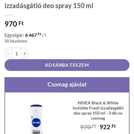
izzadásgátló deo spray 150 ml
970
Ft
Ft
Egységár:
6 467
/ l
30 készleten
NIVEA Black & White Invisible Fresh izzadásgátló deo spray 150 ml 
KOSÁRBA TESZEM
Csomag ajánlat
NIVEA Black & White
Invisible Fresh izzadásgátló
deo spray 150 ml - 3 db-os
csomag
Original
Curren
970
Ft
922
Ft
price
price