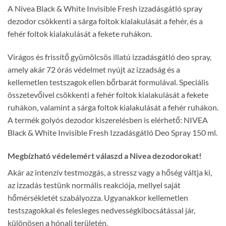
A Nivea Black & White Invisible Fresh izzadásgátló spray
dezodor csökkenti a sárga foltok kialakulását a fehér, és a
fehér foltok kialakulását a fekete ruhákon.
Virágos és frissítő gyümölcsös illatú izzadásgátló deo spray,
amely akár 72 órás védelmet nyújt az izzadság és a
kellemetlen testszagok ellen bőrbarát formulával. Speciális
összetevőivel csökkenti a fehér foltok kialakulását a fekete
ruhákon, valamint a sárga foltok kialakulását a fehér ruhákon.
A termék golyós dezodor kiszerelésben is elérhető: NIVEA
Black & White Invisible Fresh Izzadásgátló Deo Spray 150 ml.
Megbízható védelemért válaszd a Nivea dezodorokat!
Akár az intenzív testmozgás, a stressz vagy a hőség váltja ki,
az izzadás testünk normális reakciója, mellyel saját
hőmérsékletét szabályozza. Ugyanakkor kellemetlen
testszagokkal és felesleges nedvességkibocsátással jár,
különösen a hónalj területén.