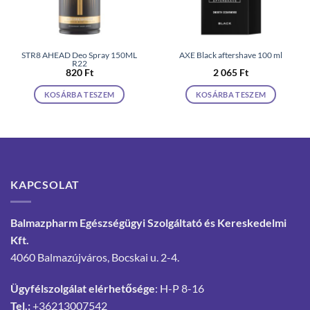
STR8 AHEAD Deo Spray 150ML
AXE Black aftershave 100 ml
R22
820
Ft
2 065
Ft
KOSÁRBA TESZEM
KOSÁRBA TESZEM
KAPCSOLAT
Balmazpharm Egészségügyi Szolgáltató és Kereskedelmi
Kft.
4060 Balmazújváros, Bocskai u. 2-4.
Ügyfélszolgálat elérhetősége
: H-P 8-16
Tel.:
+36213007542