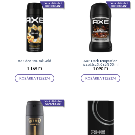
Vásárolj többet
Vásárolj többet
OLCSÓBBAN!
OLCSÓBBAN!
AXE deo 150 ml Gold
AXE Dark Temptation
izzadásgátló stift 50 ml
1 165
Ft
1 090
Ft
KOSÁRBA TESZEM
KOSÁRBA TESZEM
Vásárolj többet
OLCSÓBBAN!