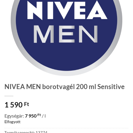
NIVEA MEN borotvagél 200 ml Sensitive
1 590
Ft
Ft
Egységár:
7 950
/ l
Elfogyott
Termékazonosító: 13774