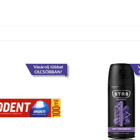
Vásárolj többet
V
OLCSÓBBAN!