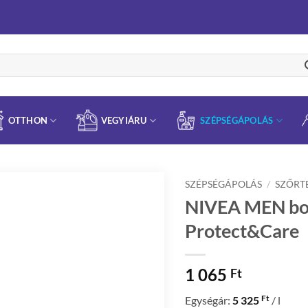
OTTHON
VEGYIÁRU
SZÉPSÉGÁPOLÁS
SZÉPSÉGÁPOLÁS
/
SZŐRT
NIVEA MEN bo
Protect&Care
1 065
Ft
Ft
Egységár:
5 325
/ l