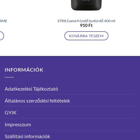
GAME
STR8 Game frissítő tusfürdő 400 ml
910
Ft
KOSÁRBA TESZEM
INFORMÁCIÓK
Adatkezelési Tájékoztató
Általános szerződési feltételek
GYIK
Impresszum
Szállítási információk