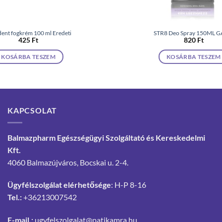
nt fogkrém 100 ml Eredeti
STR8 Deo Spray 150ML 
425
Ft
820
Ft
KOSÁRBA TESZEM
KOSÁRBA TESZEM
KAPCSOLAT
Balmazpharm Egészségügyi Szolgáltató és Kereskedelmi
Kft.
4060 Balmazújváros, Bocskai u. 2-4.
Ügyfélszolgálat elérhetősége
: H-P 8-16
Tel.:
+36213007542
E-mail.:
ugyfelszolgalat@patikamra.hu