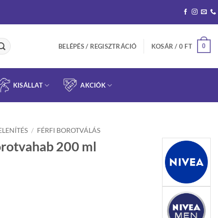
0
BELÉPÉS / REGISZTRÁCIÓ
KOSÁR /
0
FT
KISÁLLAT
AKCIÓK
ELENÍTÉS
/
FÉRFI BOROTVÁLÁS
rotvahab 200 ml