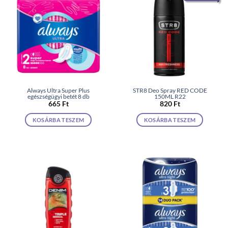
Always Ultra Super Plus
STR8 Deo Spray RED CODE
egészségügyi betét 8 db
150ML R22
665
Ft
820
Ft
KOSÁRBA TESZEM
KOSÁRBA TESZEM