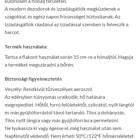
különösen a hónalj területén.
A modern dezodorok és izzadásgátlók megküzdenek a
szagokkal, és egész napos frissességet biztosítanak. Az
izzadásgátlók ráadásul az izzadással szemben is felveszik a
harcot.
Termék használata:
Tartsa a flakont használat során 15 cm-re a hónaljtól. Hagyja
a terméket megszáradni a bőrén.
Biztonsági figyelmeztetés
Veszély: Rendkívül tűzveszélyes aeroszol.
Az edényben túlnyomás uralkodik: hő hatására
megrepedhet. Hőtől, forró felületektől, szikrától, nyílt lángtól
és más gyújtóforrástól távol tartandó. Tilos a dohányzás.
Tilos nyílt lángra vagy más gyújtóforrásra permetezni.
Ne lyukassza ki vagy égesse el, még használat után sem.
Napfénytől védendő. Nem érheti 50°C/122°F hőmérsékletet