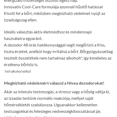
energizáló frissességet biztosít egész nap.
Innovatív Cool-Care formulája azonnali hűsítő hatással
frissíti fel a bőrt, miközben megbízható védelmet nyújt az
izzadságszag ellen.
Ideális választás aktív életmódhoz és mindennapi
használatra egyaránt.
A dezodor 48 órás hatékonysággal segít megőrizni a friss,
tiszta érzetet, anélkül hogy irritálná a bőrt. Bőrgyógyászatilag
tesztelt összetétele nem tartalmaz alkoholt*, így kíméletes az
érzékeny bőrhöz is.
*etil-alkohol nélkül
Megbízható védelemért válaszd a Nivea dezodorokat!
Akár az intenzív testmozgás, a stressz vagy a hőség váltja ki,
az izzadás testünk normális reakciója, mellyel saját
hőmérsékletét szabályozza. Ugyanakkor kellemetlen
testszagokkal és felesleges nedvességkibocsátással jár,