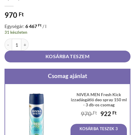
970
Ft
Ft
Egységár:
6 467
/ l
31 készleten
NIVEA MEN Fresh Kick izzadásgátló deo spray 150 ml mennyiség
KOSÁRBA TESZEM
Csomag ajánlat
NIVEA MEN Fresh Kick
izzadásgátló deo spray 150 ml
- 3 db-os csomag
Original
Curren
970
Ft
922
Ft
price
price
was:
is:
KOSÁRBA TESZEK 3
970 Ft.
922 Ft