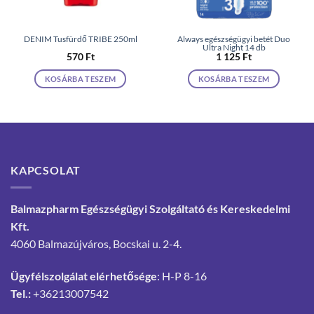
DENIM Tusfürdő TRIBE 250ml
Always egészségügyi betét Duo
Ultra Night 14 db
570
Ft
1 125
Ft
KOSÁRBA TESZEM
KOSÁRBA TESZEM
KAPCSOLAT
Balmazpharm Egészségügyi Szolgáltató és Kereskedelmi
Kft.
4060 Balmazújváros, Bocskai u. 2-4.
Ügyfélszolgálat elérhetősége
: H-P 8-16
Tel.:
+36213007542