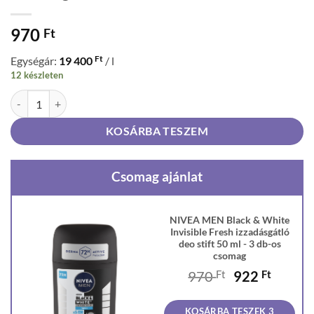
970
Ft
Ft
Egységár:
19 400
/ l
12 készleten
NIVEA MEN Black & White Invisible Fresh izzadásgátló deo stift 50 m
KOSÁRBA TESZEM
Csomag ajánlat
NIVEA MEN Black & White
Invisible Fresh izzadásgátló
deo stift 50 ml - 3 db-os
csomag
Original
Curren
970
Ft
922
Ft
price
price
was:
is:
KOSÁRBA TESZEK 3