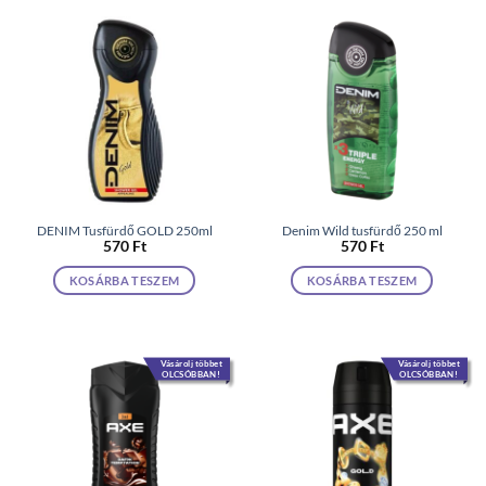
DENIM Tusfürdő GOLD 250ml
Denim Wild tusfürdő 250 ml
570
Ft
570
Ft
KOSÁRBA TESZEM
KOSÁRBA TESZEM
Vásárolj többet
Vásárolj többet
OLCSÓBBAN!
OLCSÓBBAN!