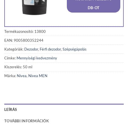
970 Ft.
922 Ft
DB-OT
Termékazonosító: 13800
EAN: 9005800352244
Kategóriák:
Dezodor
,
Férfi dezodor
,
Szépségápolás
Címke:
Mennyiségi kedvezmény
Kiszerelés: 50 ml
Márka:
Nivea
,
Nivea MEN
LEÍRÁS
TOVÁBBI INFORMÁCIÓK