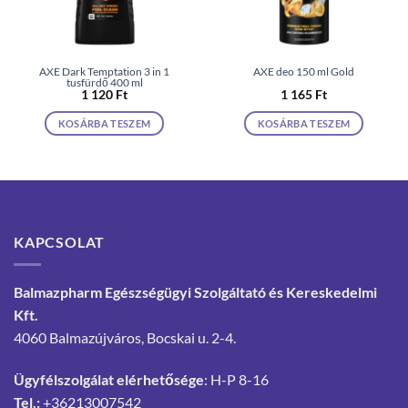
AXE Dark Temptation 3 in 1
AXE deo 150 ml Gold
tusfürdő 400 ml
1 120
Ft
1 165
Ft
KOSÁRBA TESZEM
KOSÁRBA TESZEM
KAPCSOLAT
Balmazpharm Egészségügyi Szolgáltató és Kereskedelmi
Kft.
4060 Balmazújváros, Bocskai u. 2-4.
Ügyfélszolgálat elérhetősége
: H-P 8-16
Tel.:
+36213007542