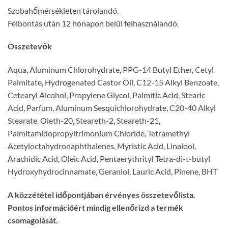
Szobahőmérsékleten tárolandó.
Felbontás után 12 hónapon belül felhasználandó.
Összetevők
Aqua, Aluminum Chlorohydrate, PPG-14 Butyl Ether, Cetyl
Palmitate, Hydrogenated Castor Oil, C12-15 Alkyl Benzoate,
Cetearyl Alcohol, Propylene Glycol, Palmitic Acid, Stearic
Acid, Parfum, Aluminum Sesquichlorohydrate, C20-40 Alkyl
Stearate, Oleth-20, Steareth-2, Steareth-21,
Palmitamidopropyltrimonium Chloride, Tetramethyl
Acetyloctahydronaphthalenes, Myristic Acid, Linalool,
Arachidic Acid, Oleic Acid, Pentaerythrityl Tetra-di-t-butyl
Hydroxyhydrocinnamate, Geraniol, Lauric Acid, Pinene, BHT
A közzététel időpontjában érvényes összetevőlista.
Pontos információért mindig ellenőrizd a termék
csomagolását.