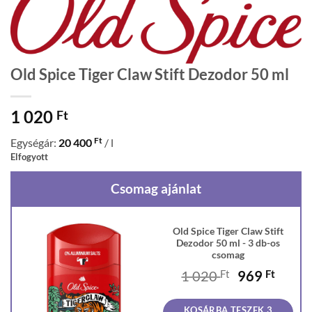
Old Spice Tiger Claw Stift Dezodor 50 ml
1 020
Ft
Ft
Egységár:
20 400
/ l
Elfogyott
Csomag ajánlat
Old Spice Tiger Claw Stift
Dezodor 50 ml - 3 db-os
csomag
Original
Curre
1 020
Ft
969
Ft
price
price
was:
is:
KOSÁRBA TESZEK 3