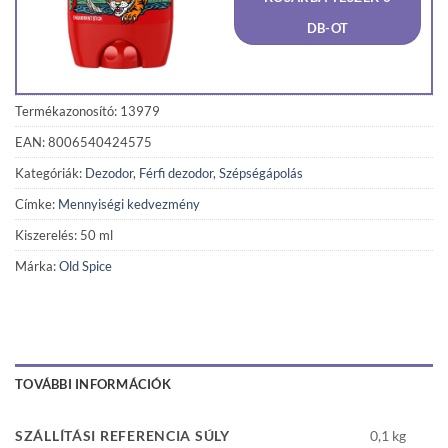
1
969 F
020 Ft.
DB-OT
Termékazonosító: 13979
EAN: 8006540424575
Kategóriák:
Dezodor
,
Férfi dezodor
,
Szépségápolás
Címke:
Mennyiségi kedvezmény
Kiszerelés: 50 ml
Márka:
Old Spice
TOVÁBBI INFORMÁCIÓK
SZÁLLÍTÁSI REFERENCIA SÚLY
0,1 kg