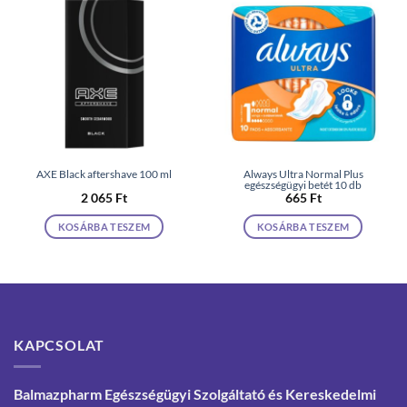
AXE Black aftershave 100 ml
Always Ultra Normal Plus
egészségügyi betét 10 db
2 065
Ft
665
Ft
KOSÁRBA TESZEM
KOSÁRBA TESZEM
KAPCSOLAT
Balmazpharm Egészségügyi Szolgáltató és Kereskedelmi