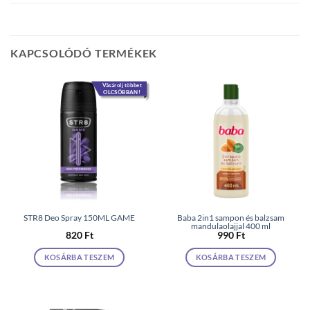
KAPCSOLÓDÓ TERMÉKEK
Vásárolj többet
OLCSÓBBAN!
STR8 Deo Spray 150ML GAME
Baba 2in1 sampon és balzsam
mandulaolajjal 400 ml
820
Ft
990
Ft
KOSÁRBA TESZEM
KOSÁRBA TESZEM