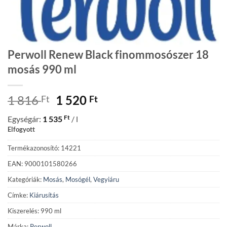
Perwoll Renew Black finommosószer 18
mosás 990 ml
Original
Current
1 816
1 520
Ft
Ft
price
price
Ft
Egységár:
1 535
/ l
was:
is:
Elfogyott
1
1
816 Ft.
520 Ft.
Termékazonosító: 14221
EAN: 9000101580266
Kategóriák:
Mosás
,
Mosógél
,
Vegyiáru
Címke:
Kiárusítás
Kiszerelés: 990 ml
Márka:
Perwoll