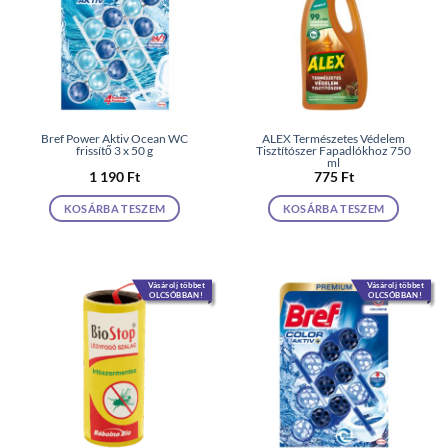
Bref Power Aktiv Ocean WC
ALEX Természetes Védelem
frissítő 3 x 50 g
Tisztítószer Fapadlókhoz 750
ml
1 190
Ft
775
Ft
KOSÁRBA TESZEM
KOSÁRBA TESZEM
Vásárolj többet
Vásárolj többet
OLCSÓBBAN!
OLCSÓBBAN!