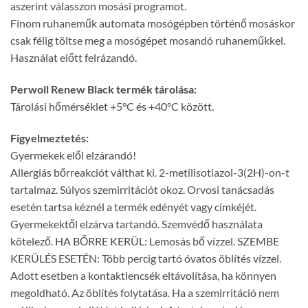
aszerint válasszon mosási programot.
Finom ruhaneműk automata mosógépben történő mosáskor
csak félig töltse meg a mosógépet mosandó ruhaneműkkel.
Használat előtt felrázandó.
Perwoll Renew Black termék tárolása:
Tárolási hőmérséklet +5°C és +40°C között.
Figyelmeztetés:
Gyermekek elől elzárandó!
Allergiás bőrreakciót válthat ki. 2-metilisotiazol-3(2H)-on-t
tartalmaz. Súlyos szemirritációt okoz. Orvosi tanácsadás
esetén tartsa kéznél a termék edényét vagy címkéjét.
Gyermekektől elzárva tartandó. Szemvédő használata
kötelező. HA BŐRRE KERÜL: Lemosás bő vízzel. SZEMBE
KERÜLÉS ESETÉN: Több percig tartó óvatos öblítés vízzel.
Adott esetben a kontaktlencsék eltávolítása, ha könnyen
megoldható. Az öblítés folytatása. Ha a szemirritáció nem