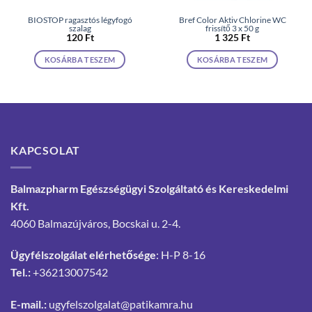
BIOSTOP ragasztós légyfogó
Bref Color Aktiv Chlorine WC
szalag
frissítő 3 x 50 g
120
Ft
1 325
Ft
KOSÁRBA TESZEM
KOSÁRBA TESZEM
KAPCSOLAT
Balmazpharm Egészségügyi Szolgáltató és Kereskedelmi
Kft.
4060 Balmazújváros, Bocskai u. 2-4.
Ügyfélszolgálat elérhetősége
: H-P 8-16
Tel.:
+36213007542
E-mail.:
ugyfelszolgalat@patikamra.hu