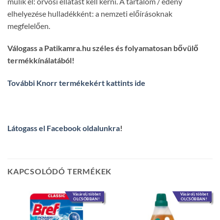
múlik el: orvosi ellátást kell kérni. A tartalom / edény
elhelyezése hulladékként: a nemzeti előírásoknak
megfelelően.
Válogass a Patikamra.hu széles és folyamatosan bővülő
termékkínálatából!
További Knorr termékekért kattints ide
Látogass el Facebook oldalunkra
!
KAPCSOLÓDÓ TERMÉKEK
Vásárolj többet
Vásárolj többet
OLCSÓBBAN!
OLCSÓBBAN!