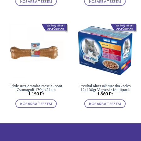
KOSÁRBA TESZEM
KOSÁRBA TESZEM
Vásárolj többet
Vásárolj többet
OLCSÓBBAN!
OLCSÓBBAN!
Trixie Jutalomfalat Préselt Csont
Prevital Alutasak Macska Zselés
Csomagolt 170gr/21cm
12x100gr Vegyes Íz Multipack
1 150
Ft
1 860
Ft
KOSÁRBA TESZEM
KOSÁRBA TESZEM