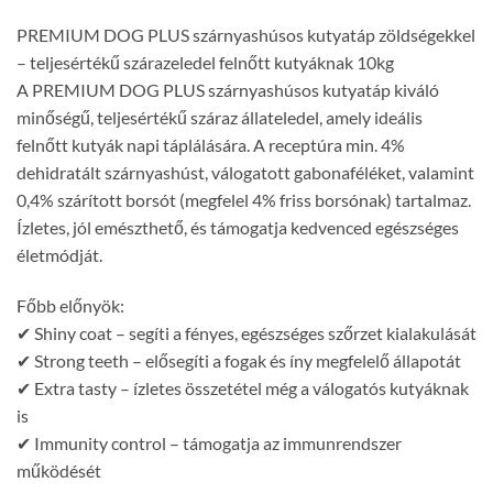
PREMIUM DOG PLUS szárnyashúsos kutyatáp zöldségekkel
– teljesértékű szárazeledel felnőtt kutyáknak 10kg
A PREMIUM DOG PLUS szárnyashúsos kutyatáp kiváló
minőségű, teljesértékű száraz állateledel, amely ideális
felnőtt kutyák napi táplálására. A receptúra min. 4%
dehidratált szárnyashúst, válogatott gabonaféléket, valamint
0,4% szárított borsót (megfelel 4% friss borsónak) tartalmaz.
Ízletes, jól emészthető, és támogatja kedvenced egészséges
életmódját.
Főbb előnyök:
✔ Shiny coat – segíti a fényes, egészséges szőrzet kialakulását
✔ Strong teeth – elősegíti a fogak és íny megfelelő állapotát
✔ Extra tasty – ízletes összetétel még a válogatós kutyáknak
is
✔ Immunity control – támogatja az immunrendszer
működését