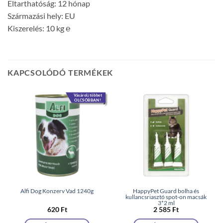
Eltarthatóság: 12 hónap
Származási hely: EU
Kiszerelés: 10 kg ℮
KAPCSOLÓDÓ TERMÉKEK
Vásárolj többet
OLCSÓBBAN!
Alfi Dog Konzerv Vad 1240g
HappyPet Guard bolha és
kullancsriasztó spot-on macsák
3*2 ml
620
Ft
2 585
Ft