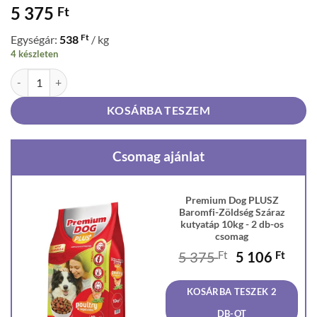
5 375
Ft
Ft
Egységár:
538
/ kg
4 készleten
Premium Dog PLUSZ Baromfi-Zöldség Száraz kutyatáp 10kg mennyis
KOSÁRBA TESZEM
Csomag ajánlat
Premium Dog PLUSZ
Baromfi-Zöldség Száraz
kutyatáp 10kg - 2 db-os
csomag
Original
Curr
5 375
Ft
5 106
Ft
price
price
was:
is:
KOSÁRBA TESZEK 2
5
5
375 Ft.
106 F
DB-OT