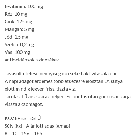
E-vitamin: 100 mg
Réz: 10 mg
Cink: 125 mg
Mangán: 5 mg
Jód: 1,5 mg
Szelén: 0,2 mg
Vas: 100 mg
antioxidánsok, színezékek
Javasolt etetési mennyiség mérsékelt aktivitás alapján:
A napi adagot érdemes több étkezésre elosztani. A kutya
előtt mindig legyen friss, tiszta víz.
Tárolás: hűvös, száraz helyen. Felbontás után gondosan zárja
vissza a csomagot.
KÖZEPES TESTŰ
Súly (kg) Ajánlott adag (g/nap)
8 – 10 156 185