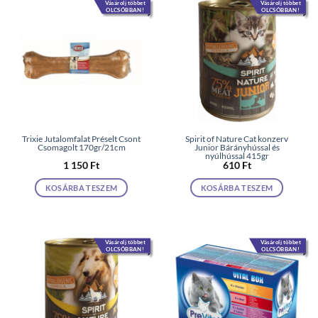
Vásárolj többet
Vásárolj többet
OLCSÓBBAN!
OLCSÓBBAN!
Trixie Jutalomfalat Préselt Csont
Spirit of Nature Cat konzerv
Csomagolt 170gr/21cm
Junior Bárányhússal és
nyúlhússal 415gr
1 150
Ft
610
Ft
KOSÁRBA TESZEM
KOSÁRBA TESZEM
Vásárolj többet
Vásárolj többet
OLCSÓBBAN!
OLCSÓBBAN!