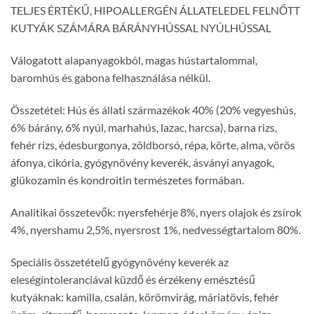
TELJES ÉRTÉKŰ, HIPOALLERGÉN ÁLLATELEDEL FELNŐTT
KUTYÁK SZÁMÁRA BÁRÁNYHÚSSAL NYÚLHÚSSAL
Válogatott alapanyagokból, magas hústartalommal,
baromhús és gabona felhasználása nélkül.
Összetétel: Hús és állati származékok 40% (20% vegyeshús,
6% bárány, 6% nyúl, marhahús, lazac, harcsa), barna rizs,
fehér rizs, édesburgonya, zöldborsó, répa, körte, alma, vörös
áfonya, cikória, gyógynövény keverék, ásványi anyagok,
glükozamin és kondroitin természetes formában.
Analitikai összetevők: nyersfehérje 8%, nyers olajok és zsírok
4%, nyershamu 2,5%, nyersrost 1%, nedvességtartalom 80%.
Speciális összetételű gyógynövény keverék az
eleségintoleranciával küzdő és érzékeny emésztésű
kutyáknak: kamilla, csalán, körömvirág, máriatövis, fehér