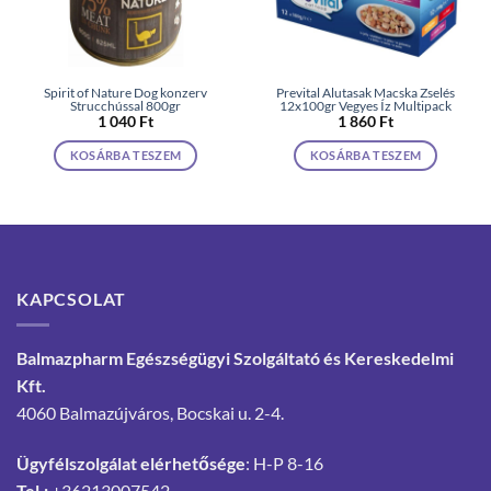
Spirit of Nature Dog konzerv
Prevital Alutasak Macska Zselés
Strucchússal 800gr
12x100gr Vegyes Íz Multipack
1 040
Ft
1 860
Ft
KOSÁRBA TESZEM
KOSÁRBA TESZEM
KAPCSOLAT
Balmazpharm Egészségügyi Szolgáltató és Kereskedelmi
Kft.
4060 Balmazújváros, Bocskai u. 2-4.
Ügyfélszolgálat elérhetősége
: H-P 8-16
Tel.:
+36213007542