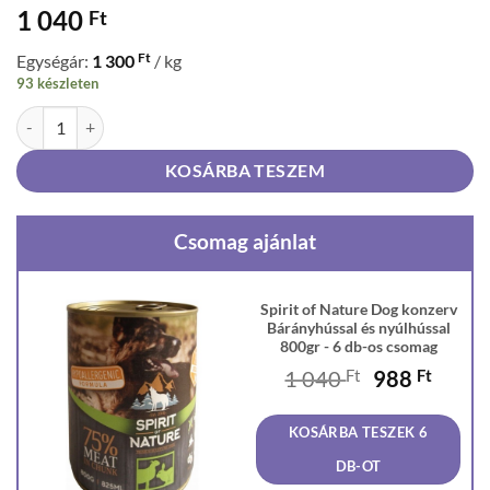
1 040
Ft
Ft
Egységár:
1 300
/ kg
93 készleten
Spirit of Nature Dog konzerv Bárányhússal és nyúlhússal 800gr menn
KOSÁRBA TESZEM
Csomag ajánlat
Spirit of Nature Dog konzerv
Bárányhússal és nyúlhússal
800gr - 6 db-os csomag
Original
Curre
1 040
Ft
988
Ft
price
price
was:
is:
KOSÁRBA TESZEK 6
1
988 F
040 Ft.
DB-OT