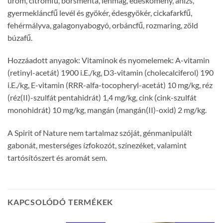
üröm, citromfű, borsmenta, lenmag, édeskömény, ánizs,
gyermekláncfű levél és gyökér, édesgyökér, cickafarkfű,
fehérmályva, galagonyabogyó, orbáncfű, rozmaring, zöld
búzafű.
Hozzáadott anyagok: Vitaminok és nyomelemek: A-vitamin
(retinyl-acetát) 1900 i.E./kg, D3-vitamin (cholecalciferol) 190
i.E./kg, E-vitamin (RRR-alfa-tocopheryl-acetát) 10 mg/kg, réz
(réz(II)-szulfát pentahidrát) 1,4 mg/kg, cink (cink-szulfát
monohidrát) 10 mg/kg, mangán (mangán(II)-oxid) 2 mg/kg.
A Spirit of Nature nem tartalmaz szóját, génmanipulált
gabonát, mesterséges ízfokozót, színezéket, valamint
tartósítószert és aromát sem.
KAPCSOLÓDÓ TERMÉKEK