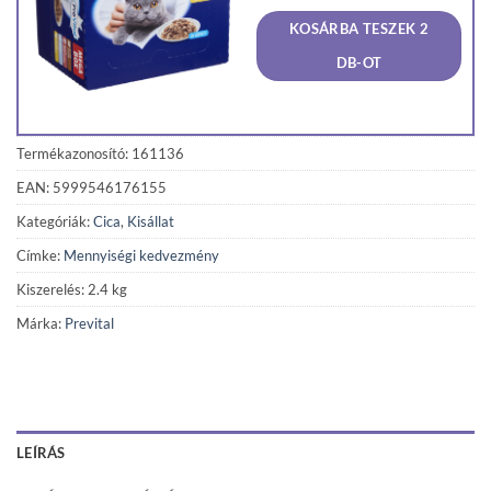
was:
is:
KOSÁRBA TESZEK 2
3
3
490 Ft.
281 F
DB-OT
Termékazonosító: 161136
EAN: 5999546176155
Kategóriák:
Cica
,
Kisállat
Címke:
Mennyiségi kedvezmény
Kiszerelés: 2.4 kg
Márka:
Prevital
LEÍRÁS