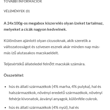
TOVÁBBI INFORMÁCIÓK
VÉLEMÉNYEK (0)
A 24x100g-os megabox kiszerelés olyan ízeket tartalmaz,
melyeket a cicák nagyon kedvelnek.
Különösen ajánlott olyan cicusoknak, akik szeretik a
változatosságot és szívesen esznek akár minden nap más-
más ízű alutasakos macskaeldelt.
Teljesértékű állateledel felnőtt macskák számára.
Összetétel:
hús és állati származékok (4% marha, 4% pulyka), hal és
halszármazékok, növényi eredetű származékok, növényi
fehérje kivonatok, ásványi anyagok, különféle cukrok.
hús és állati származékok (4% nyúl), hal és