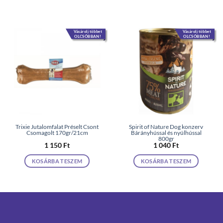
Vásárolj többet
Vásárolj többet
OLCSÓBBAN!
OLCSÓBBAN!
Trixie Jutalomfalat Préselt Csont
Spirit of Nature Dog konzerv
Csomagolt 170gr/21cm
Bárányhússal és nyúlhússal
800gr
1 150
Ft
1 040
Ft
KOSÁRBA TESZEM
KOSÁRBA TESZEM