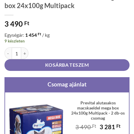
box 24x100g Multipack
3 490
Ft
Ft
Egységár:
1 454
/ kg
9 készleten
Prevital alutasakos macskaeldel mega box 24x100g Multipack menny
KOSÁRBA TESZEM
Csomag ajánlat
Prevital alutasakos
macskaeldel mega box
24x100g Multipack - 2 db-os
csomag
Original
Curr
3 490
Ft
3 281
Ft
price
price