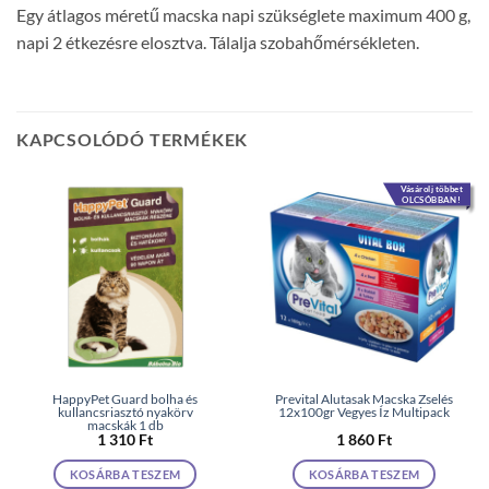
Egy átlagos méretű macska napi szükséglete maximum 400 g,
napi 2 étkezésre elosztva. Tálalja szobahőmérsékleten.
KAPCSOLÓDÓ TERMÉKEK
Vásárolj többet
OLCSÓBBAN!
HappyPet Guard bolha és
Prevital Alutasak Macska Zselés
kullancsriasztó nyakörv
12x100gr Vegyes Íz Multipack
macskák 1 db
1 310
Ft
1 860
Ft
KOSÁRBA TESZEM
KOSÁRBA TESZEM