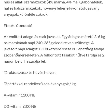
hús és állati származékok (4% marha, 4% máj), gabonafélék,
hal és halszármazékok, növényi fehérje kivonatok, ásványi
anyagok, különféle cukrok.
Etetési útmutató:
Az említett adagolás csak javaslat. Egy átlagos méretű 3-6 kg-
os macskának napi 240-385g eledelre van szüksége. A
javasolt napi adagot 1-2 étkezésre ossza el. Lehetőleg tálalja
szobahőmérsékleten. A felbontott tasakot hűtve tárolja és 2
napon belül használja fel.
Tárolás: száraz és hűvös helyen.
Tápértékkel rendelkező adalékanyagok / kg:
A-vitamin1100 NE
D3 -vitamin100 NE