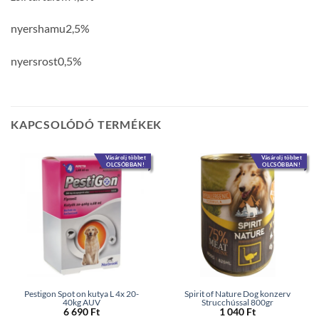
nyershamu2,5%
nyersrost0,5%
KAPCSOLÓDÓ TERMÉKEK
Vásárolj többet
Vásárolj többet
OLCSÓBBAN!
OLCSÓBBAN!
Pestigon Spot on kutya L 4x 20-
Spirit of Nature Dog konzerv
40kg AUV
Strucchússal 800gr
6 690
Ft
1 040
Ft