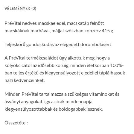
VÉLEMÉNYEK (0)
PreVital nedves macskaeledel, macskatáp felnőtt
macskáknak marhával, májjal szószban konzerv 415 g
Teljeskörű gondoskodás az elégedett dorombolásért
A PreVital termékcsaládot úgy alkottuk meg, hogy a
kölyökcicától az idősebb korúig, minden életkorban 100%-
ban teljes értékű és kiegyensúlyozott eledellel táplálhassuk
házi kedvenceinket.
Minden PreVital tartalmazza a szükséges vitaminokat és
ásványi anyagokat, így a cicák mindennapjai
kiegyensúlyozottabbak és boldogabbak lesznek.
Összetétel: