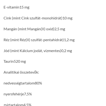
E-vitamin15 mg
Cink (mint Cink szulfát-monohidrát)10 mg
Mangán (mint Mangán(II) oxid)2,5 mg
Réz (mint Réz(II) szulfát-pentahidrát)1,2 mg
Jód (mint Kálcium jodát, vízmentes)0,2 mg
Taurin520 mg
Analitikai összetevők:
nedvességtartalom80%
nyersfehérje7,5%
zsírtartalom4,5%