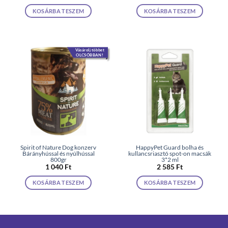
KOSÁRBA TESZEM
KOSÁRBA TESZEM
Vásárolj többet
OLCSÓBBAN!
Spirit of Nature Dog konzerv
HappyPet Guard bolha és
Bárányhússal és nyúlhússal
kullancsriasztó spot-on macsák
800gr
3*2 ml
1 040
Ft
2 585
Ft
KOSÁRBA TESZEM
KOSÁRBA TESZEM