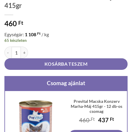
415gr
460
Ft
Ft
Egységár:
1 108
/ kg
65 készleten
Prevital Macska Konzerv Marha-Máj 415gr mennyiség
KOSÁRBA TESZEM
Csomag ajánlat
Prevital Macska Konzerv
Marha-Máj 415gr - 12 db-os
csomag
Original
Curren
460
Ft
437
Ft
price
price
was:
is: