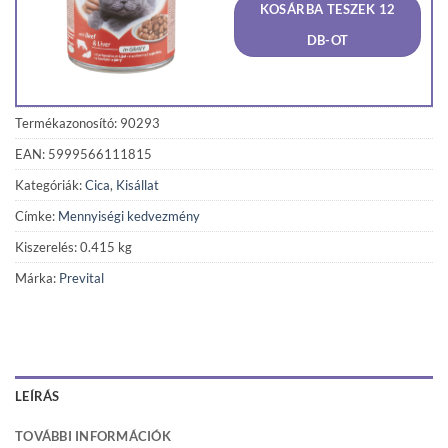
KOSÁRBA TESZEK 12
460 Ft.
437 Ft
DB-OT
Termékazonosító: 90293
EAN: 5999566111815
Kategóriák:
Cica
,
Kisállat
Címke:
Mennyiségi kedvezmény
Kiszerelés: 0.415 kg
Márka:
Prevital
LEÍRÁS
TOVÁBBI INFORMÁCIÓK