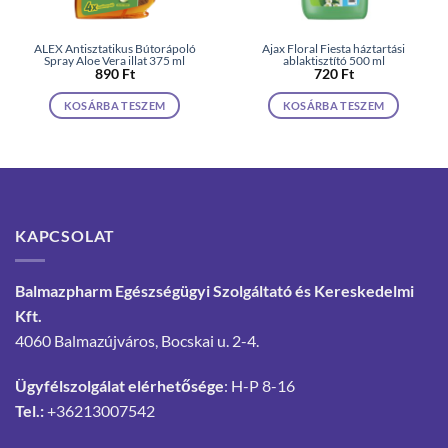
ALEX Antisztatikus Bútorápoló
Ajax Floral Fiesta háztartási
Spray Aloe Vera illat 375 ml
ablaktisztító 500 ml
890
Ft
720
Ft
KOSÁRBA TESZEM
KOSÁRBA TESZEM
KAPCSOLAT
Balmazpharm Egészségügyi Szolgáltató és Kereskedelmi
Kft.
4060 Balmazújváros, Bocskai u. 2-4.
Ügyfélszolgálat elérhetősége
: H-P 8-16
Tel.:
+36213007542