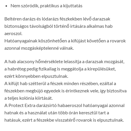
Nem szóródik, praktikus a kijuttatás
Beltéren darázs és lódarázs fészkekben lévő darazsak
biztonságos távolságból történő irtására alkalmas hab
aeroszol.
Hatóanyagainak köszönhetően a kifújást követően a rovarok
azonnal mozgásképtelenné válnak.
A hab alacsony hőmérséklete lelassítja a darazsak mozgását,
a habréteg pedig fizikailag is meggátolja a kirepülésüket,
ezért könnyebben elpusztulnak.
A kifújt hab szétterül a fészek minden részében, ezáltal a
fészekben megbújó egyedek is érintkeznek vele, így biztosítva
a teljes kolónia kiirtását.
A Protect Extra darázsirtó habaeroszol hatóanyagai azonnal
hatnak és a használat után több órán keresztül tart a
hatásuk, ezért a fészekbe visszatérő rovarok is elpusztulnak.