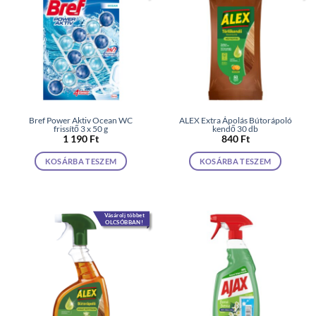
Bref Power Aktiv Ocean WC
ALEX Extra Ápolás Bútorápoló
frissítő 3 x 50 g
kendő 30 db
1 190
Ft
840
Ft
KOSÁRBA TESZEM
KOSÁRBA TESZEM
Vásárolj többet
OLCSÓBBAN!