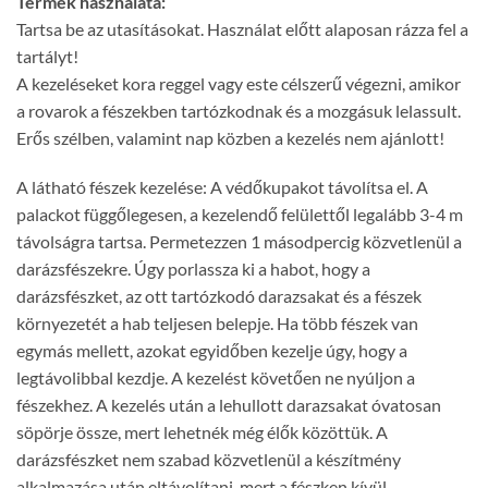
Termék használata:
Tartsa be az utasításokat. Használat előtt alaposan rázza fel a
tartályt!
A kezeléseket kora reggel vagy este célszerű végezni, amikor
a rovarok a fészekben tartózkodnak és a mozgásuk lelassult.
Erős szélben, valamint nap közben a kezelés nem ajánlott!
A látható fészek kezelése: A védőkupakot távolítsa el. A
palackot függőlegesen, a kezelendő felülettől legalább 3-4 m
távolságra tartsa. Permetezzen 1 másodpercig közvetlenül a
darázsfészekre. Úgy porlassza ki a habot, hogy a
darázsfészket, az ott tartózkodó darazsakat és a fészek
környezetét a hab teljesen belepje. Ha több fészek van
egymás mellett, azokat egyidőben kezelje úgy, hogy a
legtávolibbal kezdje. A kezelést követően ne nyúljon a
fészekhez. A kezelés után a lehullott darazsakat óvatosan
söpörje össze, mert lehetnék még élők közöttük. A
darázsfészket nem szabad közvetlenül a készítmény
alkalmazása után eltávolítani, mert a fészken kívül