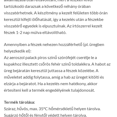
tartózkodó darazsak a következő néhány órában
visszatérhetnek. A készítmény a kezelt felületen több órán
keresztül kifejti ölőhatását, így a kezelés után a fészekbe
visszatérő egyedek is elpusztulnak. Az írtószerrel kezelt
fészek 1-2 nap múlva eltávolítható.
Amennyiben a fészek nehezen hozzáférhető (pl. üregben
helyezkedik el):
Az aeroszol palack piros színű szórófejét cserélje le a
kupakhoz illesztett csőrös fehér színű toldalékra. A habot az
üreg bejáratán keresztül juttassa a fészek közelébe. A
műveletet addig folytassa, amíg a hab az üreget kitölti és
elzárja a bejáratot. Ha a kezelés nem hatékony, akkor
értesíteni kell a termék engedélyének tulajdonosát.
Termék tárolása:
Száraz, hűvös, max. 35°C hőmérsékletű helyen tárolva.
Sugárzó hőtől és fénytől védett helyen tárolva.