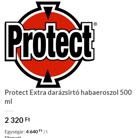
Protect Extra darázsirtó habaeroszol 500
ml
2 320
Ft
Ft
Egységár:
4 640
/ l
Elfogyott