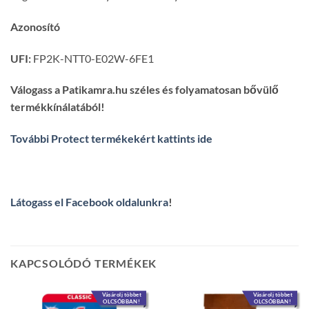
Azonosító
UFI:
FP2K-NTT0-E02W-6FE1
Válogass a Patikamra.hu széles és folyamatosan bővülő
termékkínálatából!
További Protect termékekért kattints ide
Látogass el Facebook oldalunkra
!
KAPCSOLÓDÓ TERMÉKEK
Vásárolj többet
Vásárolj többet
OLCSÓBBAN!
OLCSÓBBAN!