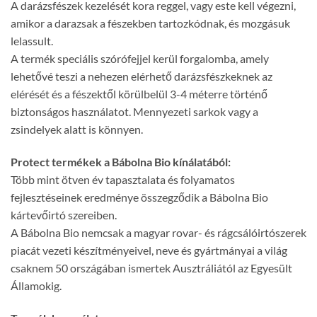
A darázsfészek kezelését kora reggel, vagy este kell végezni,
amikor a darazsak a fészekben tartozkódnak, és mozgásuk
lelassult.
A termék speciális szórófejjel kerül forgalomba, amely
lehetővé teszi a nehezen elérhető darázsfészkeknek az
elérését és a fészektől körülbelül 3-4 méterre történő
biztonságos használatot. Mennyezeti sarkok vagy a
zsindelyek alatt is könnyen.
Protect termékek a Bábolna Bio kínálatából:
Több mint ötven év tapasztalata és folyamatos
fejlesztéseinek eredménye összegződik a Bábolna Bio
kártevőirtó szereiben.
A Bábolna Bio nemcsak a magyar rovar- és rágcsálóirtószerek
piacát vezeti készítményeivel, neve és gyártmányai a világ
csaknem 50 országában ismertek Ausztráliától az Egyesült
Államokig.