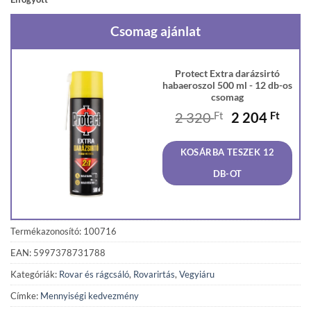
Csomag ajánlat
Protect Extra darázsirtó
habaeroszol 500 ml - 12 db-os
csomag
Original
Curr
2 320
Ft
2 204
Ft
price
price
was:
is:
KOSÁRBA TESZEK 12
2
2
320 Ft.
204 F
DB-OT
Termékazonosító: 100716
EAN: 5997378731788
Kategóriák:
Rovar és rágcsáló
,
Rovarirtás
,
Vegyiáru
Címke:
Mennyiségi kedvezmény