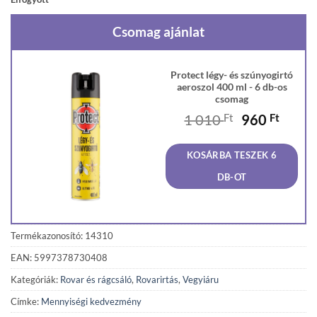
Csomag ajánlat
Protect légy- és szúnyogirtó
aeroszol 400 ml - 6 db-os
csomag
Original
Curre
1 010
Ft
960
Ft
price
price
was:
is:
KOSÁRBA TESZEK 6
1
960 F
010 Ft.
DB-OT
Termékazonosító: 14310
EAN: 5997378730408
Kategóriák:
Rovar és rágcsáló
,
Rovarirtás
,
Vegyiáru
Címke:
Mennyiségi kedvezmény