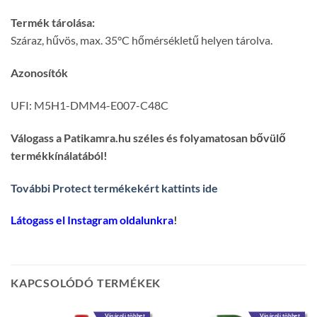
Termék tárolása:
Száraz, hűvös, max. 35°C hőmérsékletű helyen tárolva.
Azonosítók
UFI: M5H1-DMM4-E007-C48C
Válogass a Patikamra.hu széles és folyamatosan bővülő
termékkínálatából!
További Protect termékekért kattints ide
Látogass el Instagram oldalunkra
!
KAPCSOLÓDÓ TERMÉKEK
Vásárolj többet
Vásárolj többet