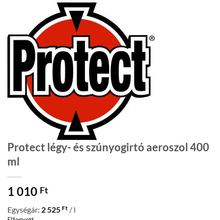
Protect légy- és szúnyogirtó aeroszol 400
ml
1 010
Ft
Ft
Egységár:
2 525
/ l
Elfogyott