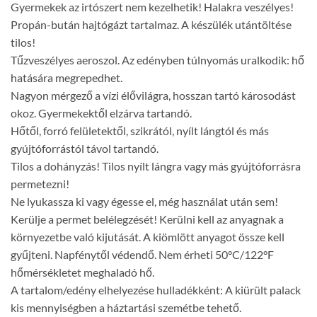
Gyermekek az irtószert nem kezelhetik! Halakra veszélyes!
Propán-bután hajtógázt tartalmaz. A készülék utántöltése
tilos!
Tűzveszélyes aeroszol. Az edényben túlnyomás uralkodik: hő
hatására megrepedhet.
Nagyon mérgező a vízi élővilágra, hosszan tartó károsodást
okoz. Gyermekektől elzárva tartandó.
Hőtől, forró felületektől, szikrától, nyílt lángtól és más
gyújtóforrástól távol tartandó.
Tilos a dohányzás! Tilos nyílt lángra vagy más gyújtóforrásra
permetezni!
Ne lyukassza ki vagy égesse el, még használat után sem!
Kerülje a permet belélegzését! Kerülni kell az anyagnak a
környezetbe való kijutását. A kiömlött anyagot össze kell
gyűjteni. Napfénytől védendő. Nem érheti 50°C/122°F
hőmérsékletet meghaladó hő.
A tartalom/edény elhelyezése hulladékként: A kiürült palack
kis mennyiségben a háztartási szemétbe tehető.