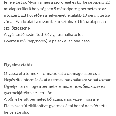
felfelé tartsa. Nyomja meg a szórófejet és körbe járva, egy 20
m² alapterületű helyiségben 5 másodpercig permetezze az
irtószert. Ezt követően a helyiséget legalább 10 percig tartsa
zárva! Ez idő alatt a rovarok elpusztulnak. Utána alaposan
szellőztessen ki!
A gyártástól számított 3 évig használható fel.
Gyártási idő (nap/hó/év): a palack alján található.
Figyelmeztetés:
Olvassa el a termékinformációkat a csomagoláson és a
kiegészítő információkat a termék használatára vonatkozóan.
Ügyeljen arra, hogy a permet élelmiszerre, evőeszközre és
gyermekjátékra ne kerüljön.
A bőrre került permetet bő, szappanos vízzel mossa le.
Élelmiszertől elkülönítve, gyermek által hozzá nem férhető
helyen tárolja.