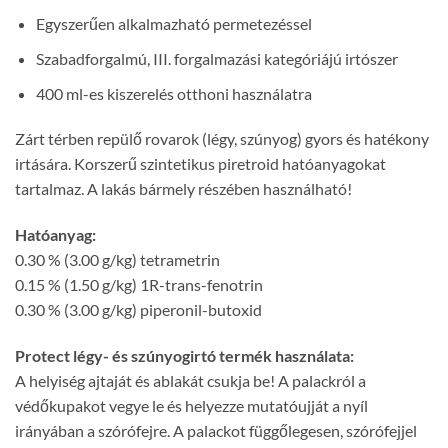
Egyszerűen alkalmazható permetezéssel
Szabadforgalmú, III. forgalmazási kategóriájú irtószer
400 ml-es kiszerelés otthoni használatra
Zárt térben repülő rovarok (légy, szúnyog) gyors és hatékony
irtására. Korszerű szintetikus piretroid hatóanyagokat
tartalmaz. A lakás bármely részében használható!
Hatóanyag:
0.30 % (3.00 g/kg) tetrametrin
0.15 % (1.50 g/kg) 1R-trans-fenotrin
0.30 % (3.00 g/kg) piperonil-butoxid
Protect légy- és szúnyogirtó termék használata:
A helyiség ajtaját és ablakát csukja be! A palackról a
védőkupakot vegye le és helyezze mutatóujját a nyíl
irányában a szórófejre. A palackot függőlegesen, szórófejjel