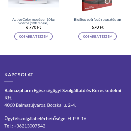
Active Color mosópor 10 kg
BioStop egérfogó ragasztós lap
vödrös (130 mosás)
6 770
Ft
570
Ft
KOSÁRBA TESZEM
KOSÁRBA TESZEM
KAPCSOLAT
Balmazpharm Egészségügyi Szolgáltató és Kereskedelmi
Kft.
4060 Balmazújváros, Bocskai u. 2-4.
Ügyfélszolgálat elérhetősége
: H-P 8-16
Tel.:
+36213007542