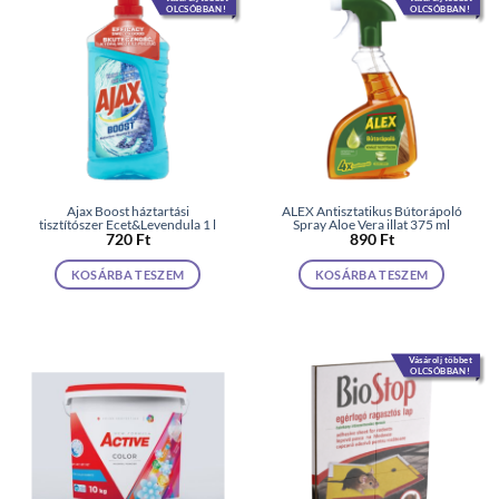
OLCSÓBBAN!
OLCSÓBBAN!
Ajax Boost háztartási
ALEX Antisztatikus Bútorápoló
tisztítószer Ecet&Levendula 1 l
Spray Aloe Vera illat 375 ml
720
Ft
890
Ft
KOSÁRBA TESZEM
KOSÁRBA TESZEM
Vásárolj többet
OLCSÓBBAN!