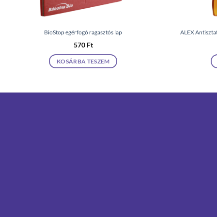
BioStop egérfogó ragasztós lap
ALEX Antisztat
570
Ft
KOSÁRBA TESZEM