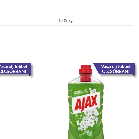
0,05 kg
ásárolj többet
Vásárolj többet
OLCSÓBBAN!
OLCSÓBBAN!