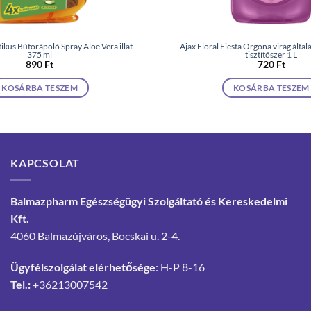
ikus Bútorápoló Spray Aloe Vera illat
Ajax Floral Fiesta Orgona virág által
375 ml
tisztítószer 1 L
890
Ft
720
Ft
KOSÁRBA TESZEM
KOSÁRBA TESZEM
KAPCSOLAT
Balmazpharm Egészségügyi Szolgáltató és Kereskedelmi
Kft.
4060 Balmazújváros, Bocskai u. 2-4.
Ügyfélszolgálat elérhetősége
: H-P 8-16
Tel.:
+36213007542