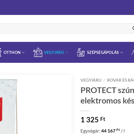
OTTHON
VEGYIÁRU
SZÉPSÉGÁPOLÁS
VEGYIÁRU
/
ROVAR ÉS R
PROTECT szúny
elektromos ké
1 325
Ft
Ft
Egységár:
44 167
/ l