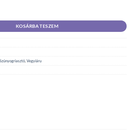
ék elektromos készülékhez 30 ml mennyiség
KOSÁRBA TESZEM
Szúnyogriasztó
,
Vegyiáru