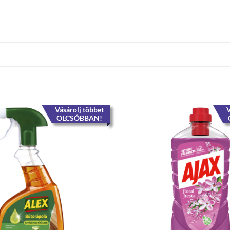
Vásárolj többet
V
OLCSÓBBAN!