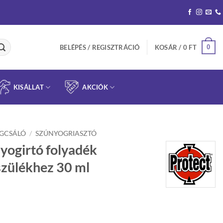
0
BELÉPÉS / REGISZTRÁCIÓ
KOSÁR /
0
FT
KISÁLLAT
AKCIÓK
ÁGCSÁLÓ
/
SZÚNYOGRIASZTÓ
ogirtó folyadék
szülékhez 30 ml