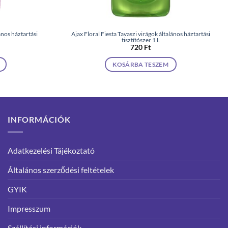
ános háztartási
Ajax Floral Fiesta Tavaszi virágok általános háztartási
tisztítószer 1 L
720
Ft
KOSÁRBA TESZEM
INFORMÁCIÓK
Adatkezelési Tájékoztató
Általános szerződési feltételek
GYIK
Impresszum
Szállítási információk