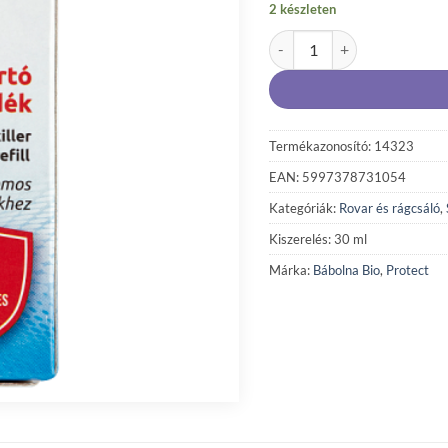
2 készleten
PROTECT szúnyogirtó folyad
Termékazonosító: 14323
EAN: 5997378731054
Kategóriák:
Rovar és rágcsáló
,
Kiszerelés: 30 ml
Márka:
Bábolna Bio
,
Protect