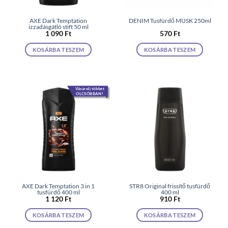
AXE Dark Temptation
DENIM Tusfürdő MUSK 250ml
izzadásgátló stift 50 ml
1 090
Ft
570
Ft
KOSÁRBA TESZEM
KOSÁRBA TESZEM
Vásárolj többet
OLCSÓBBAN!
AXE Dark Temptation 3 in 1
STR8 Original frissítő tusfürdő
tusfürdő 400 ml
400 ml
1 120
Ft
910
Ft
KOSÁRBA TESZEM
KOSÁRBA TESZEM