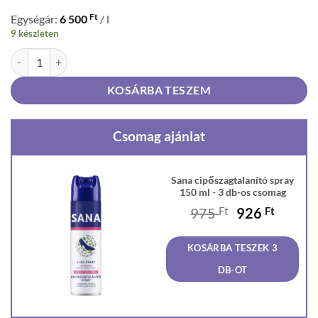
Ft
Egységár:
6 500
/ l
9 készleten
Sana cipőszagtalanító spray 150 ml mennyiség
KOSÁRBA TESZEM
Csomag ajánlat
Sana cipőszagtalanító spray
150 ml - 3 db-os csomag
Original
Curren
975
Ft
926
Ft
price
price
was:
is:
KOSÁRBA TESZEK 3
975 Ft.
926 Ft
DB-OT