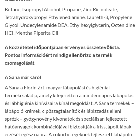
Butane, Isopropyl Alcohol, Propane, Zinc Ricinoleate,
Tetrahydroxypropyl Ethylenediamine, Laureth-3, Propylene
Glycol, Undecylenamide DEA, Ethylhexylglycerin, Octenidine
HCI, Mentha Piperita Oil
A közzététel időpontjában érvényes összetevőlista.
Pontos információért mindig ellenőrizd a termék
csomagolását.
A Sana márkáról
A Sana a Florin Zrt. magyar lábápolási és higiéniai
termékcsaládja, amely kifejezetten a mindennapos lábápolás
és lábhigiénia kihívásaira kínál megoldást. A Sana termékek –
lábápoló krémek, cipőszagtalanítók és lábizzadás elleni
sprézk – gyógynövény kivonatok és speciálisan fejlesztett
hatóanyagok kombinációjával biztosítják a friss, ápolt lábak
érzését egész napra. A cukorbetegeknek fejlesztett lábápoló