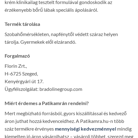
krém klinikailag tesztelt formulával gondoskodik az
érzékenyebb bőrű lábak speciális ápolásáról.
Termék tárolása
Szobahőmérsékleten, napfénytől védett száraz helyen
tárolja. Gyermekek elől elzárandó.
Forgalmazó
Florin Zrt.,
H-6725 Szeged,
Kenyérgyári út 17.
Ügyfélszolgálat: bradolinegroup.com
Miért érdemes a Patikamrán rendelni?
Mert megbízható forrásból, gyors kiszállítással és kedvező
áron juthat hozzá kedvenceidhez. A Patikamra.hu-n több
száz termékre érvényes
mennyiségi kedvezménnyel
mindig
kiemelten jó áron vásárolhatsz – vásárolj többet, szerezd meg