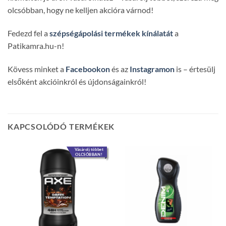
olcsóbban, hogy ne kelljen akcióra várnod!
Fedezd fel a
szépségápolási termékek kínálatát
a
Patikamra.hu-n!
Kövess minket a
Facebookon
és az
Instagramon
is – értesülj
elsőként akcióinkról és újdonságainkról!
KAPCSOLÓDÓ TERMÉKEK
Vásárolj többet
OLCSÓBBAN!