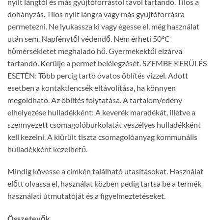
nyílt lángtól és más gyújtóforrástól távol tartandó. Tilos a
dohányzás. Tilos nyílt lángra vagy más gyújtóforrásra
permetezni. Ne lyukassza ki vagy égesse el, még használat
után sem. Napfénytől védendő. Nem érheti 50°C
hőmérsékletet meghaladó hő. Gyermekektől elzárva
tartandó. Kerülje a permet belélegzését. SZEMBE KERÜLÉS
ESETÉN: Több percig tartó óvatos öblítés vízzel. Adott
esetben a kontaktlencsék eltávolítása, ha könnyen
megoldható. Az öblítés folytatása. A tartalom/edény
elhelyezése hulladékként: A keverék maradékát, illetve a
szennyezett csomagolóburkolatát veszélyes hulladékként
kell kezelni. A kiürült tiszta csomagolóanyag kommunális
hulladékként kezelhető.
Mindig kövesse a címkén található utasításokat. Használat
előtt olvassa el, használat közben pedig tartsa be a termék
használati útmutatóját és a figyelmeztetéseket.
Összetevők