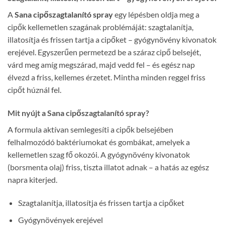
A
Sana cipőszagtalanító spray
egy lépésben oldja meg a
cipők kellemetlen szagának problémáját: szagtalanítja,
illatosítja és frissen tartja a cipőket – gyógynövény kivonatok
erejével. Egyszerűen permetezd be a száraz cipő belsejét,
várd meg amíg megszárad, majd vedd fel – és egész nap
élvezd a friss, kellemes érzetet. Mintha minden reggel friss
cipőt húznál fel.
Mit nyújt a Sana cipőszagtalanító spray?
A formula aktívan semlegesíti a cipők belsejében
felhalmozódó baktériumokat és gombákat, amelyek a
kellemetlen szag fő okozói. A gyógynövény kivonatok
(borsmenta olaj) friss, tiszta illatot adnak – a hatás az egész
napra kiterjed.
Szagtalanítja, illatosítja és frissen tartja a cipőket
Gyógynövények erejével