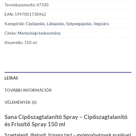
Termékazonosító: 47330
EAN: 5997001738962
Kategóriák:
Cipőápolás
,
Lábápolás
,
Szépségápolás
,
Vegyiáru
Címke:
Mennyiségi kedvezmény
Kiszerelés: 150 ml
LEÍRÁS
TOVÁBBI INFORMÁCIÓK
VÉLEMÉNYEK (0)
Sana Cipőszagtalanító Spray – Cipőszagtalanító
és Frissítő Spray 150 ml
Szagtalanít, illatosít, frissen tart – gyógynövények erejével