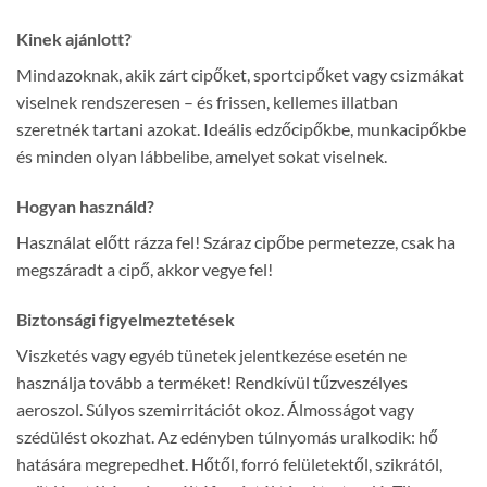
Kinek ajánlott?
Mindazoknak, akik zárt cipőket, sportcipőket vagy csizmákat
viselnek rendszeresen – és frissen, kellemes illatban
szeretnék tartani azokat. Ideális edzőcipőkbe, munkacipőkbe
és minden olyan lábbelibe, amelyet sokat viselnek.
Hogyan használd?
Használat előtt rázza fel! Száraz cipőbe permetezze, csak ha
megszáradt a cipő, akkor vegye fel!
Biztonsági figyelmeztetések
Viszketés vagy egyéb tünetek jelentkezése esetén ne
használja tovább a terméket! Rendkívül tűzveszélyes
aeroszol. Súlyos szemirritációt okoz. Álmosságot vagy
szédülést okozhat. Az edényben túlnyomás uralkodik: hő
hatására megrepedhet. Hőtől, forró felületektől, szikrától,