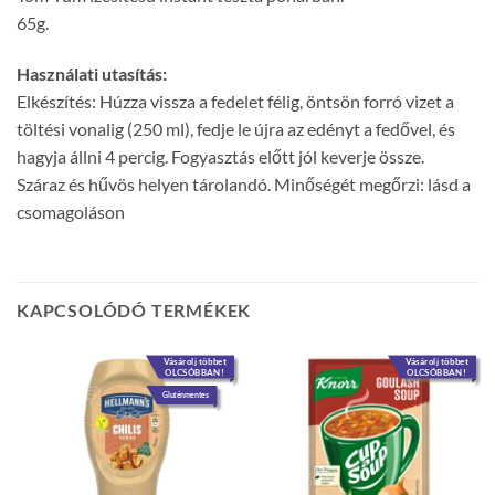
65g.
Használati utasítás:
Elkészítés: Húzza vissza a fedelet félig, öntsön forró vizet a
töltési vonalig (250 ml), fedje le újra az edényt a fedővel, és
hagyja állni 4 percig. Fogyasztás előtt jól keverje össze.
Száraz és hűvös helyen tárolandó. Minőségét megőrzi: lásd a
csomagoláson
KAPCSOLÓDÓ TERMÉKEK
Vásárolj többet
Vásárolj többet
OLCSÓBBAN!
OLCSÓBBAN!
Gluténmentes