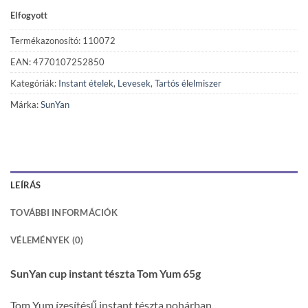
Elfogyott
Termékazonosító: 110072
EAN: 4770107252850
Kategóriák:
Instant ételek
,
Levesek
,
Tartós élelmiszer
Márka:
SunYan
LEÍRÁS
TOVÁBBI INFORMÁCIÓK
VÉLEMÉNYEK (0)
SunYan cup instant tészta Tom Yum 65g
Tom Yum ízesítésű instant tészta pohárban.