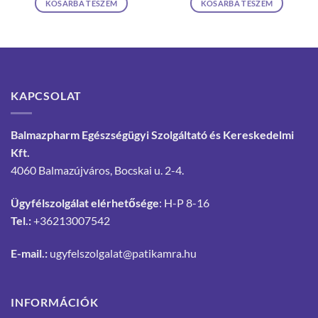
KOSÁRBA TESZEM
KOSÁRBA TESZEM
KAPCSOLAT
Balmazpharm Egészségügyi Szolgáltató és Kereskedelmi
Kft.
4060 Balmazújváros, Bocskai u. 2-4.
Ügyfélszolgálat elérhetősége
: H-P 8-16
Tel.:
+36213007542
E-mail.:
ugyfelszolgalat@patikamra.hu
INFORMÁCIÓK