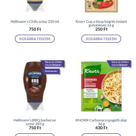
Hellmann’s Chilis szósz 250 ml
Knorr Cup a Soup bögrés instant
gulyásleves 16 g
750
Ft
250
Ft
KOSÁRBA TESZEM
KOSÁRBA TESZEM
Vásárolj többet
Vásárolj többet
OLCSÓBBAN!
OLCSÓBBAN!
Gluténmentes
Hellmann’s BBQ barbecue
KNORR Carbonara spagetti alap
szósz 285 g
36 g
750
Ft
430
Ft