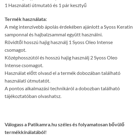
1 Használati útmutató és 1 pár kesztyű
Termék használata:
A még intenzívebb ápolás érdekében ajánlott a Syoss Keratin
samponnal és hajbalzsammal együtt használni.
Rövidtől hosszú hajig használj 1 Syoss Oleo Intense
csomagot.
Középhosszútól és hosszú hajig használj 2 Syoss Oleo
Intense csomagot.
Használat előtt olvasd el a termék dobozában található
használati útmutatót.
A pontos alkalmazási technikáról a dobozban található
tájékoztatóban olvashatsz.
Válogass a Patikamra.hu széles és folyamatosan bővülő
termékkínálatából!