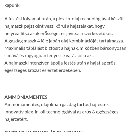
kapunk.
A festési folyamat után, a plex-in-olaj technológiával készült
hajmaszk pajzsként veszi körül a hajszálakat, hogy
helyreállítsa azok erősségét és javítsa a szerkezetüket.
A gazdag maszk 4 féle japán olaj kombinációját tartalmazza.
Maximális táplálást biztosít a hajnak, miközben bársonyosan
simává és ragyogóan fényessé varázsolja azt.
A hajmaszk intenzíven ápolja festés után a hajat az erős,
egészséges látszat és érzet érdekében.
AMMÓNIAMENTES
Ammóniamentes, olajokban gazdag tartós hajfesték
innovatív plex-in-oil technológiával az erős & egészséges
hajérzetért.