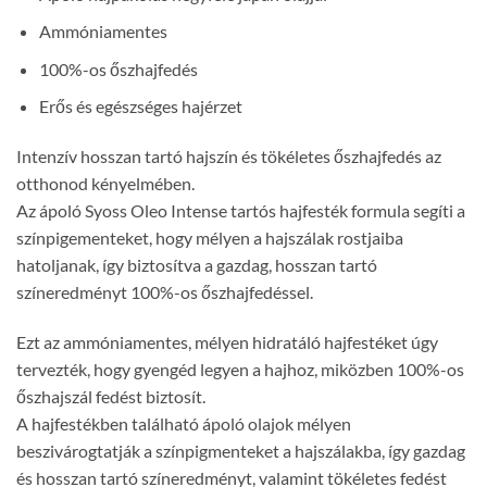
Ammóniamentes
100%-os őszhajfedés
Erős és egészséges hajérzet
Intenzív hosszan tartó hajszín és tökéletes őszhajfedés az
otthonod kényelmében.
Az ápoló Syoss Oleo Intense tartós hajfesték formula segíti a
színpigementeket, hogy mélyen a hajszálak rostjaiba
hatoljanak, így biztosítva a gazdag, hosszan tartó
színeredményt 100%-os őszhajfedéssel.
Ezt az ammóniamentes, mélyen hidratáló hajfestéket úgy
tervezték, hogy gyengéd legyen a hajhoz, miközben 100%-os
őszhajszál fedést biztosít.
A hajfestékben található ápoló olajok mélyen
beszivárogtatják a színpigmenteket a hajszálakba, így gazdag
és hosszan tartó színeredményt, valamint tökéletes fedést