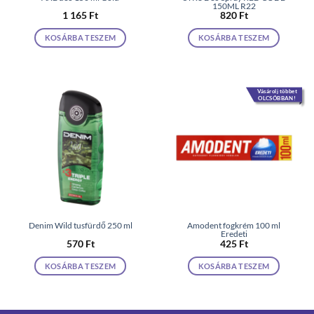
150ML R22
1 165
Ft
820
Ft
KOSÁRBA TESZEM
KOSÁRBA TESZEM
Vásárolj többet
OLCSÓBBAN!
Denim Wild tusfürdő 250 ml
Amodent fogkrém 100 ml
Eredeti
570
Ft
425
Ft
KOSÁRBA TESZEM
KOSÁRBA TESZEM