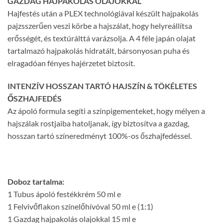
GAZDAG HAJPAKOLÁS OLAJOKKAL
Hajfestés után a PLEX technológiával készült hajpakolás
pajzsszerűen veszi körbe a hajszálat, hogy helyreállítsa
erősségét, és textúrálttá varázsolja. A 4 féle japán olajat
tartalmazó hajpakolás hidratált, bársonyosan puha és
elragadóan fényes hajérzetet biztosít.
INTENZÍV HOSSZAN TARTÓ HAJSZÍN & TÖKÉLETES
ŐSZHAJFEDÉS
Az ápoló formula segíti a színpigementeket, hogy mélyen a
hajszálak rostjaiba hatoljanak, így biztosítva a gazdag,
hosszan tartó színeredményt 100%-os őszhajfedéssel.
Doboz tartalma:
1 Tubus ápoló festékkrém 50 ml e
1 Felvivőflakon színelőhívóval 50 ml e (1:1)
1 Gazdag hajpakolás olajokkal 15 ml e