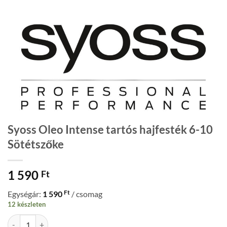
Syoss Oleo Intense tartós hajfesték 6-10
Sötétszőke
1 590
Ft
Ft
Egységár:
1 590
/ csomag
12 készleten
Syoss Oleo Intense tartós hajfesték 6-10 Sötétszőke mennyiség