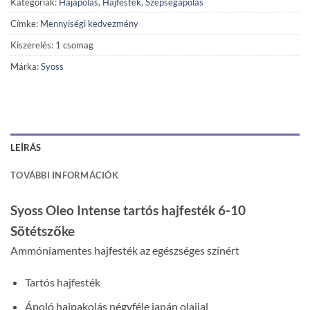
Kategóriák:
Hajápolás
,
Hajfesték
,
Szépségápolás
Címke:
Mennyiségi kedvezmény
Kiszerelés: 1 csomag
Márka:
Syoss
LEÍRÁS
TOVÁBBI INFORMÁCIÓK
Syoss Oleo Intense tartós hajfesték 6-10
Sötétszőke
Ammóniamentes hajfesték az egészséges színért
Tartós hajfesték
Ápoló hajpakolás négyféle japán olajjal