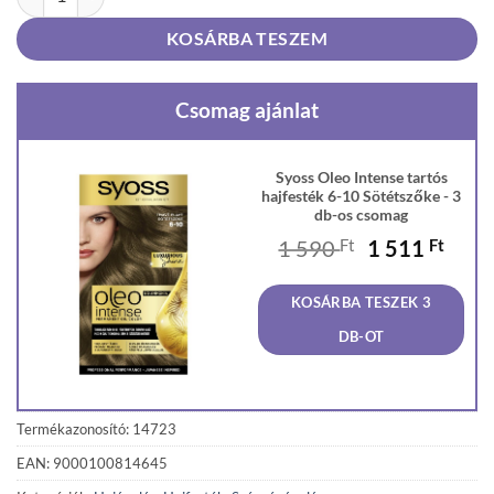
KOSÁRBA TESZEM
Csomag ajánlat
Syoss Oleo Intense tartós
hajfesték 6-10 Sötétszőke - 3
db-os csomag
Original
Curr
1 590
Ft
1 511
Ft
price
price
was:
is:
KOSÁRBA TESZEK 3
1
1
590 Ft.
511 F
DB-OT
Termékazonosító: 14723
EAN: 9000100814645