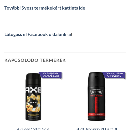
További Syoss termékekért kattints ide
Látogass el Facebook oldalunkra
!
KAPCSOLÓDÓ TERMÉKEK
Vásárolj többet
Vásárolj többet
OLCSÓBBAN!
OLCSÓBBAN!
AXE deo 150 ml Gold
STR8 Deo Spray RED CODE