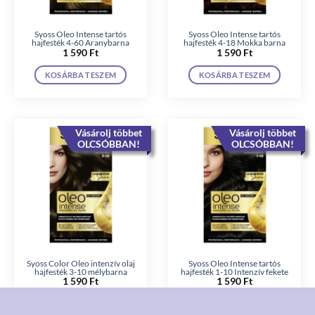
Syoss Oleo Intense tartós
Syoss Oleo Intense tartós
hajfesték 4-60 Aranybarna
hajfesték 4-18 Mokka barna
1 590
Ft
1 590
Ft
KOSÁRBA TESZEM
KOSÁRBA TESZEM
Vásárolj többet
Vásárolj többet
OLCSÓBBAN!
OLCSÓBBAN!
Syoss Color Oleo intenzív olaj
Syoss Oleo Intense tartós
hajfesték 3-10 mélybarna
hajfesték 1-10 Intenzív fekete
1 590
Ft
1 590
Ft
KOSÁRBA TESZEM
KOSÁRBA TESZEM