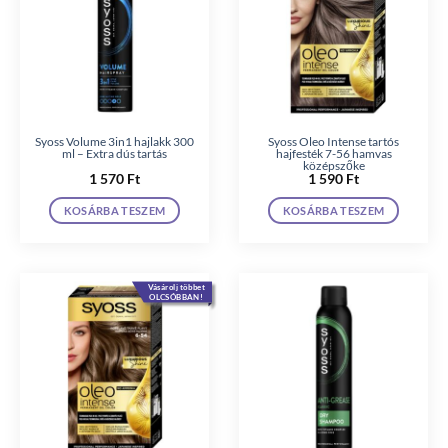
Syoss Volume 3in1 hajlakk 300
Syoss Oleo Intense tartós
ml – Extra dús tartás
hajfesték 7-56 hamvas
középszőke
1 570
Ft
1 590
Ft
KOSÁRBA TESZEM
KOSÁRBA TESZEM
Vásárolj többet
OLCSÓBBAN!