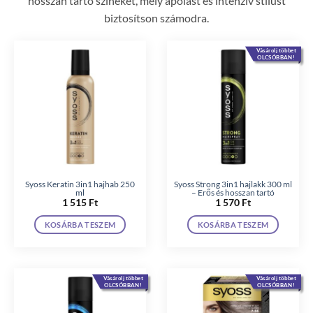
hosszan tartó színeket, mély ápolást és intenzív stílust
biztosítson számodra.
Vásárolj többet
OLCSÓBBAN!
Syoss Keratin 3in1 hajhab 250
Syoss Strong 3in1 hajlakk 300 ml
ml
– Erős és hosszan tartó
1 515
Ft
1 570
Ft
KOSÁRBA TESZEM
KOSÁRBA TESZEM
Vásárolj többet
Vásárolj többet
OLCSÓBBAN!
OLCSÓBBAN!