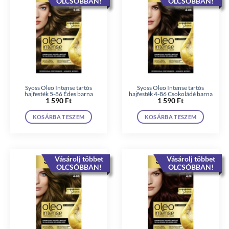
OLCSÓBBAN!
OLCSÓBBAN!
Syoss Oleo Intense tartós
Syoss Oleo Intense tartós
hajfesték 5-86 Édes barna
hajfesték 4-86 Csokoládé barna
1 590
Ft
1 590
Ft
KOSÁRBA TESZEM
KOSÁRBA TESZEM
Vásárolj többet
Vásárolj többet
OLCSÓBBAN!
OLCSÓBBAN!