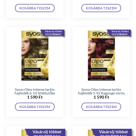
KOSÁRBA TESZEM
KOSÁRBA TESZEM
Vásárolj többet
Vásárolj többet
OLCSÓBBAN!
OLCSÓBBAN!
Syoss Oleo Intense tartós
Syoss Oleo Intense tartós
hajfesték 6-10 Sötétszőke
hajfesték 5-92 Ragyogó vörös
1 590
Ft
1 590
Ft
KOSÁRBA TESZEM
KOSÁRBA TESZEM
Vásárolj többet
Vásárolj többet