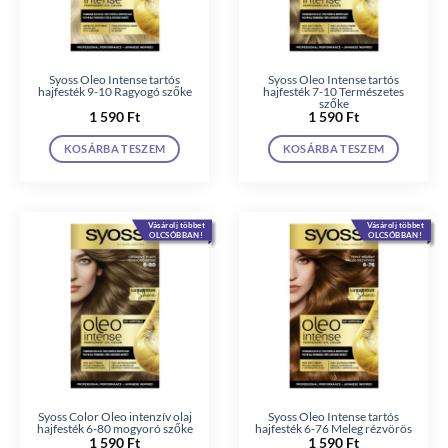
Syoss Oleo Intense tartós
Syoss Oleo Intense tartós
hajfesték 9-10 Ragyogó szőke
hajfesték 7-10 Természetes
szőke
1 590
Ft
1 590
Ft
KOSÁRBA TESZEM
KOSÁRBA TESZEM
Vásárolj többet
Vásárolj többet
OLCSÓBBAN!
OLCSÓBBAN!
Syoss Color Oleo intenzív olaj
Syoss Oleo Intense tartós
hajfesték 6-80 mogyoró szőke
hajfesték 6-76 Meleg rézvörös
1 590
Ft
1 590
Ft