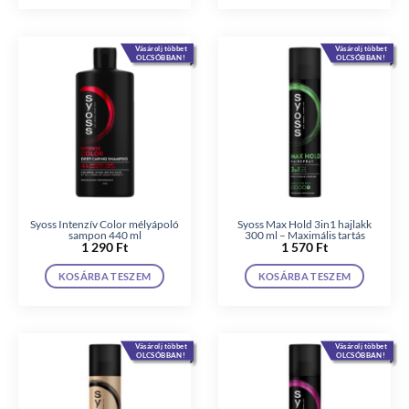
Vásárolj többet
Vásárolj többet
OLCSÓBBAN!
OLCSÓBBAN!
Syoss Intenzív Color mélyápoló
Syoss Max Hold 3in1 hajlakk
sampon 440 ml
300 ml – Maximális tartás
1 290
Ft
1 570
Ft
KOSÁRBA TESZEM
KOSÁRBA TESZEM
Vásárolj többet
Vásárolj többet
OLCSÓBBAN!
OLCSÓBBAN!