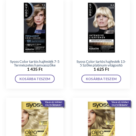
Syoss Color tartós hajfesték 7-5
Syoss Color tartós hajfesték 13-
Természetes hamvasszőke
5 Szőke platinum világosító
1 435
Ft
1 625
Ft
KOSÁRBA TESZEM
KOSÁRBA TESZEM
Vásárolj többet
Vásárolj többet
OLCSÓBBAN!
OLCSÓBBAN!