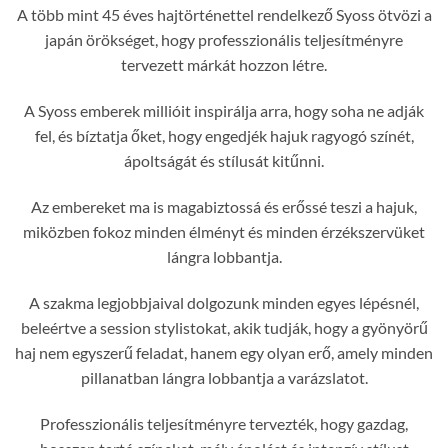
A több mint 45 éves hajtörténettel rendelkező Syoss ötvözi a
japán örökséget, hogy professzionális teljesítményre
tervezett márkát hozzon létre.
A Syoss emberek millióit inspirálja arra, hogy soha ne adják
fel, és bíztatja őket, hogy engedjék hajuk ragyogó színét,
ápoltságát és stílusát kitűnni.
Az embereket ma is magabiztossá és erőssé teszi a hajuk,
miközben fokoz minden élményt és minden érzékszervüket
lángra lobbantja.
A szakma legjobbjaival dolgozunk minden egyes lépésnél,
beleértve a session stylistokat, akik tudják, hogy a gyönyörű
haj nem egyszerű feladat, hanem egy olyan erő, amely minden
pillanatban lángra lobbantja a varázslatot.
Professzionális teljesítményre tervezték, hogy gazdag,