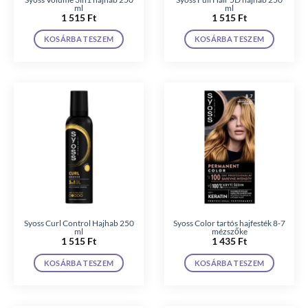
ml
ml
1 515
Ft
1 515
Ft
KOSÁRBA TESZEM
KOSÁRBA TESZEM
Syoss Curl Control Hajhab 250
Syoss Color tartós hajfesték 8-7
ml
mézszőke
1 515
Ft
1 435
Ft
KOSÁRBA TESZEM
KOSÁRBA TESZEM