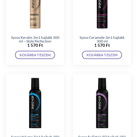
Syoss Keratin 3in1 hajlakk 300
Syoss Ceramide 3in1 hajlakk
ml – Style Perfection
300 ml
1 570
Ft
1 570
Ft
KOSÁRBA TESZEM
KOSÁRBA TESZEM
Syoss Volume 3in1 hajhab 250
Syoss Full Hair 5D hajhab 250