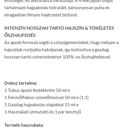
erősségét, és textúrálttá varázsolja. A 4 féle japán olajat
tartalmazó hajpakolás hidratált, bársonyosan puha és
elragadóan fényes hajérzetet biztosít.
INTENZÍV HOSSZAN TARTÓ HAJSZÍN & TÖKÉLETES
ŐSZHAJFEDÉS
Az ápoló formula segíti a színpigementeket, hogy mélyen a
hajszálak rostjaiba hatoljanak, így biztosítva a gazdag,
hosszan tartó színeredményt 100%-os őszhajfedéssel.
Doboz tartalma:
1 Tubus ápoló festékkrém 50 ml e
1 Felvivőflakon színelőhívóval 50 ml e (1:1)
1 Gazdag hajpakolás olajokkal 15 ml e
1 Használati útmutató és 1 pár kesztyű
Termék használata: