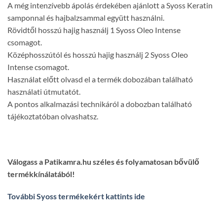
A még intenzívebb ápolás érdekében ajánlott a Syoss Keratin
samponnal és hajbalzsammal együtt használni.
Rövidtől hosszú hajig használj 1 Syoss Oleo Intense
csomagot.
Középhosszútól és hosszú hajig használj 2 Syoss Oleo
Intense csomagot.
Használat előtt olvasd el a termék dobozában található
használati útmutatót.
A pontos alkalmazási technikáról a dobozban található
tájékoztatóban olvashatsz.
Válogass a Patikamra.hu széles és folyamatosan bővülő
termékkínálatából!
További Syoss termékekért kattints ide