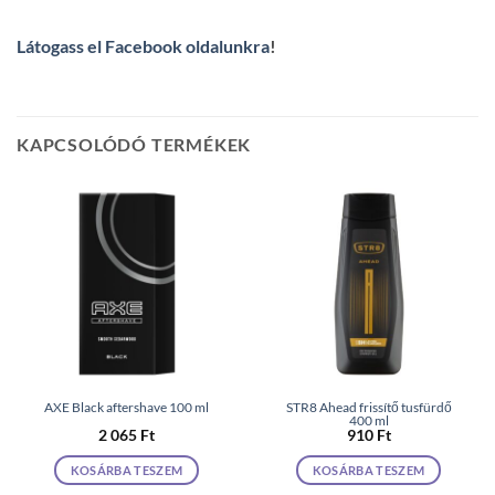
Látogass el Facebook oldalunkra
!
KAPCSOLÓDÓ TERMÉKEK
AXE Black aftershave 100 ml
STR8 Ahead frissítő tusfürdő
400 ml
2 065
Ft
910
Ft
KOSÁRBA TESZEM
KOSÁRBA TESZEM