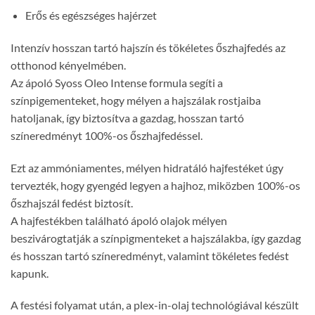
Erős és egészséges hajérzet
Intenzív hosszan tartó hajszín és tökéletes őszhajfedés az
otthonod kényelmében.
Az ápoló Syoss Oleo Intense formula segíti a
színpigementeket, hogy mélyen a hajszálak rostjaiba
hatoljanak, így biztosítva a gazdag, hosszan tartó
színeredményt 100%-os őszhajfedéssel.
Ezt az ammóniamentes, mélyen hidratáló hajfestéket úgy
tervezték, hogy gyengéd legyen a hajhoz, miközben 100%-os
őszhajszál fedést biztosít.
A hajfestékben található ápoló olajok mélyen
beszivárogtatják a színpigmenteket a hajszálakba, így gazdag
és hosszan tartó színeredményt, valamint tökéletes fedést
kapunk.
A festési folyamat után, a plex-in-olaj technológiával készült