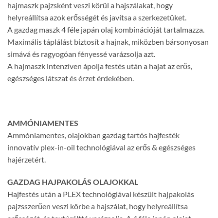
hajmaszk pajzsként veszi körül a hajszálakat, hogy
helyreállítsa azok erősségét és javítsa a szerkezetüket.
A gazdag maszk 4 féle japán olaj kombinációját tartalmazza.
Maximális táplálást biztosít a hajnak, miközben bársonyosan
simává és ragyogóan fényessé varázsolja azt.
A hajmaszk intenzíven ápolja festés után a hajat az erős,
egészséges látszat és érzet érdekében.
AMMÓNIAMENTES
Ammóniamentes, olajokban gazdag tartós hajfesték
innovatív plex-in-oil technológiával az erős & egészséges
hajérzetért.
GAZDAG HAJPAKOLÁS OLAJOKKAL
Hajfestés után a PLEX technológiával készült hajpakolás
pajzsszerűen veszi körbe a hajszálat, hogy helyreállítsa