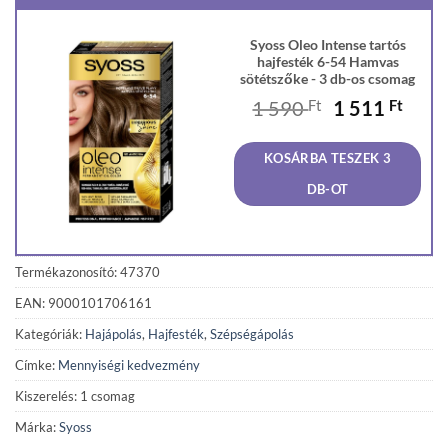
Syoss Oleo Intense tartós
hajfesték 6-54 Hamvas
sötétszőke - 3 db-os csomag
Original
Curr
1 590
Ft
1 511
Ft
price
price
was:
is:
KOSÁRBA TESZEK 3
1
1
590 Ft.
511 F
DB-OT
Termékazonosító: 47370
EAN: 9000101706161
Kategóriák:
Hajápolás
,
Hajfesték
,
Szépségápolás
Címke:
Mennyiségi kedvezmény
Kiszerelés: 1 csomag
Márka:
Syoss