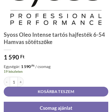
Syoss Oleo Intense tartós hajfesték 6-54
Hamvas sötétszőke
1 590
Ft
Ft
Egységár:
1 590
/ csomag
19 készleten
Syoss Oleo Intense tartós hajfesték 6-54 Hamvas sötétszőke mennyis
KOSÁRBA TESZEM
Csomag ajánlat