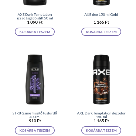
AXE Dark Temptation
AXE deo 150 ml Gold
izzadásgátló stift 50 ml
1 090
Ft
1 165
Ft
KOSÁRBA TESZEM
KOSÁRBA TESZEM
STR8 Game frissítő tusfürdő
AXE Dark Temptation dezodor
400 ml
150 ml
910
Ft
1 165
Ft
KOSÁRBA TESZEM
KOSÁRBA TESZEM