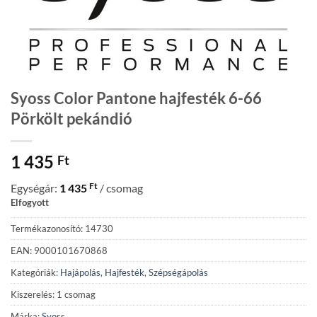
Syoss Color Pantone hajfesték 6-66
Pörkölt pekándió
1 435
Ft
Ft
Egységár:
1 435
/ csomag
Elfogyott
Termékazonosító: 14730
EAN: 9000101670868
Kategóriák:
Hajápolás
,
Hajfesték
,
Szépségápolás
Kiszerelés: 1 csomag
Márka:
Syoss