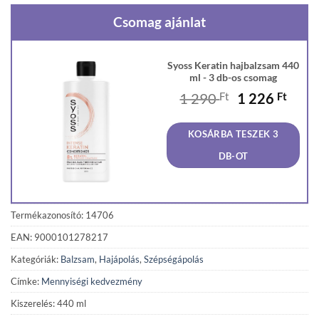
Csomag ajánlat
Syoss Keratin hajbalzsam 440
ml - 3 db-os csomag
Original
Curr
1 290
Ft
1 226
Ft
price
price
was:
is:
KOSÁRBA TESZEK 3
1
1
290 Ft.
226 F
DB-OT
Termékazonosító: 14706
EAN: 9000101278217
Kategóriák:
Balzsam
,
Hajápolás
,
Szépségápolás
Címke:
Mennyiségi kedvezmény
Kiszerelés: 440 ml