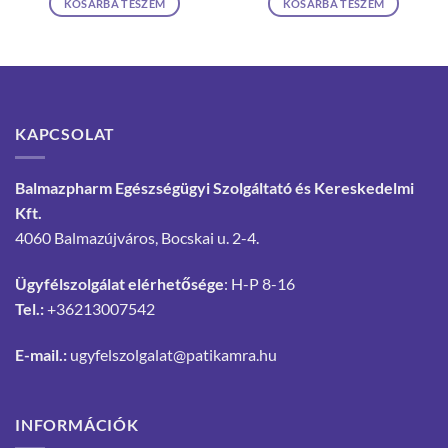
KOSÁRBA TESZEM
KOSÁRBA TESZEM
KAPCSOLAT
Balmazpharm Egészségügyi Szolgáltató és Kereskedelmi
Kft.
4060 Balmazújváros, Bocskai u. 2-4.
Ügyfélszolgálat elérhetősége
: H-P 8-16
Tel.:
+36213007542
E-mail.:
ugyfelszolgalat@patikamra.hu
INFORMÁCIÓK