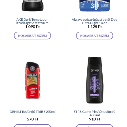
AXE Dark Temptation
Always egészségügyi betét Duo
izzadásgátló stift 50 ml
Ultra Night 14 db
1 090
Ft
1 125
Ft
KOSÁRBA TESZEM
KOSÁRBA TESZEM
DENIM Tusfürdő TRIBE 250ml
STR8 Game frissítő tusfürdő
400 ml
570
Ft
910
Ft