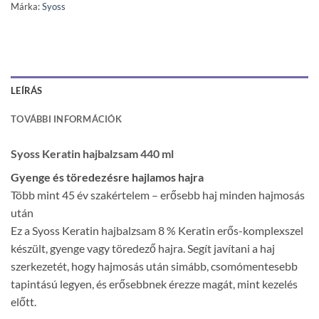
Márka:
Syoss
LEÍRÁS
TOVÁBBI INFORMÁCIÓK
Syoss Keratin hajbalzsam 440 ml
Gyenge és töredezésre hajlamos hajra
Több mint 45 év szakértelem – erősebb haj minden hajmosás
után
Ez a Syoss Keratin hajbalzsam 8 % Keratin erős-komplexszel
készült, gyenge vagy töredező hajra. Segít javítani a haj
szerkezetét, hogy hajmosás után simább, csomómentesebb
tapintású legyen, és erősebbnek érezze magát, mint kezelés
előtt.