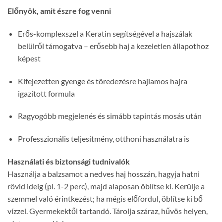
Előnyök, amit észre fog venni
Erős-komplexszel a Keratin segítségével a hajszálak
belülről támogatva – erősebb haj a kezeletlen állapothoz
képest
Kifejezetten gyenge és töredezésre hajlamos hajra
igazított formula
Ragyogóbb megjelenés és simább tapintás mosás után
Professzionális teljesítmény, otthoni használatra is
Használati és biztonsági tudnivalók
Használja a balzsamot a nedves haj hosszán, hagyja hatni
rövid ideig (pl. 1-2 perc), majd alaposan öblítse ki. Kerülje a
szemmel való érintkezést; ha mégis előfordul, öblítse ki bő
vízzel. Gyermekektől tartandó. Tárolja száraz, hűvös helyen,