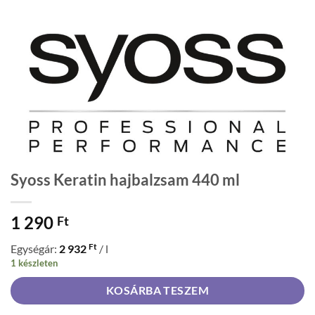
Syoss Keratin hajbalzsam 440 ml
1 290
Ft
Ft
Egységár:
2 932
/ l
1 készleten
KOSÁRBA TESZEM