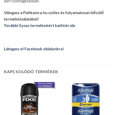
zárt csomagolásban.
Válogass a Patikamra.hu széles és folyamatosan bővülő
termékkínálatából!
További Syoss termékekért kattints ide
Látogass el Facebook oldalunkra
!
KAPCSOLÓDÓ TERMÉKEK
Vásárolj többet
OLCSÓBBAN!