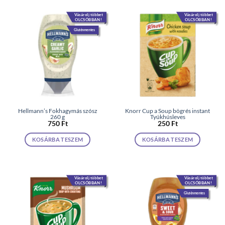
Vásárolj többet
Vásárolj többet
OLCSÓBBAN!
OLCSÓBBAN!
Gluténmentes
Hellmann’s Fokhagymás szósz
Knorr Cup a Soup bögrés instant
260 g
Tyúkhúsleves
750
Ft
250
Ft
KOSÁRBA TESZEM
KOSÁRBA TESZEM
Vásárolj többet
Vásárolj többet
OLCSÓBBAN!
OLCSÓBBAN!
Gluténmentes