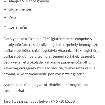
Alapja a Viblance granola
Gluténmentes
Vegán
ÖSSZETEVŐK
Datolyapaszta, Granola 27 % (gluténmentes
zabpehely
,
datolyapüré,extra szűz olívaolaj, kókuszpehely, lenmagliszt,
puffasztott köles, chia mag(Salvia Hispanica), tökmagfehérje,
puffasztott quinoa, citromolaj, tengeri só, fahéj, fűszerek),
belga vegán étcsokoládé (kakaómassza, édesítő:maltit,
kakaóvaj, emulgeáló szer:
szója
lecitin, természetes vanília
aroma), kukoricakeményítő por, kókuszzsír, glicerin.
Nyomokban földimogyorót, dióféléket és maghéjakat
tartalmazhat.
Tárolás: Száraz, hűvös helyen +/- 5 -18 között