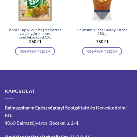
Knorr Cup a Soup bögrés instant
Hellmann’s Édes-Savanyú szósz
vargányakrémleves
280 g
zsemlekockával 15 g
250
Ft
750
Ft
KOSÁRBA TESZEM
KOSÁRBA TESZEM
KAPCSOLAT
Balmazpharm Egészségügyi Szolgáltató és Kereskedelmi
Kft.
4060 Balmazújváros, Bocskai u. 2-4.
Ügyfélszolgálat elérhetősége
: H-P 8-16