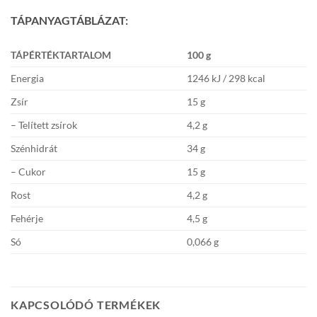
TÁPANYAGTÁBLÁZAT:
TÁPÉRTÉKTARTALOM
100 g
Energia
1246 kJ / 298 kcal
Zsír
15 g
– Telített zsírok
4,2 g
Szénhidrát
34 g
– Cukor
15 g
Rost
4,2 g
Fehérje
4,5 g
Só
0,066 g
KAPCSOLÓDÓ TERMÉKEK