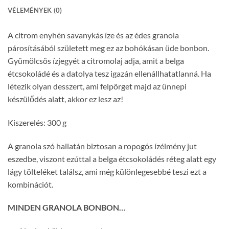
VÉLEMÉNYEK (0)
A citrom enyhén savanykás íze és az édes granola
párosításából született meg ez az bohókásan üde bonbon.
Gyümölcsös ízjegyét a citromolaj adja, amit a belga
étcsokoládé és a datolya tesz igazán ellenállhatatlanná. Ha
létezik olyan desszert, ami felpörget majd az ünnepi
készülődés alatt, akkor ez lesz az!
Kiszerelés: 300 g
A granola szó hallatán biztosan a ropogós ízélmény jut
eszedbe, viszont ezúttal a belga étcsokoládés réteg alatt egy
lágy tölteléket találsz, ami még különlegesebbé teszi ezt a
kombinációt.
MINDEN GRANOLA BONBON…