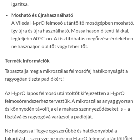
igazítsa.
Mosható és újrahasználható
A Vileda H₂prO felmosó utántöltő mosógépben mosható,
így újra és újra használható. Mossa hasonló textíliákkal,
legfeljebb 60 °C-on. A tisztítóhatás megőrzése érdekében
ne használjon öblítőt vagy fehérítőt.
Termék információk
Tapasztalja meg a mikroszálas felmosófej hatékonyságát a
ragyogóan tiszta padlókért!
Az H₂prO lapos felmosó utántöltőt kifejezetten a H₂prO
felmosórendszerhez terveztük. A mikroszálas anyag gyorsan
és könnyedén távolítja el a makacs szennyeződéseket is – a
tisztává és ragyogóvá varázsolja padlóját.
Ne halogassa! Tegye egyszerűbbé és hatékonyabbá a
takarítást – szerezze be még ma H₂prO felmosó utántöltőjét,