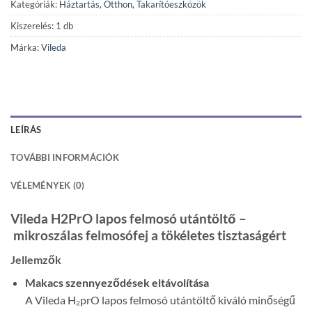
Kategóriák:
Háztartás
,
Otthon
,
Takarítóeszközök
Kiszerelés: 1 db
Márka:
Vileda
LEÍRÁS
TOVÁBBI INFORMÁCIÓK
VÉLEMÉNYEK (0)
Vileda H2PrO lapos felmosó utántöltő –
mikroszálas felmosófej a tökéletes tisztaságért
Jellemzők
Makacs szennyeződések eltávolítása
A Vileda H₂prO lapos felmosó utántöltő kiváló minőségű