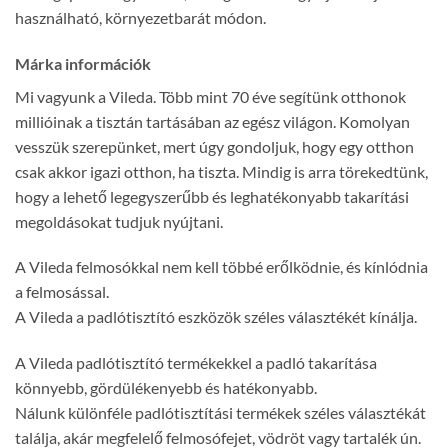
használható, környezetbarát módon.
Márka információk
Mi vagyunk a Vileda. Több mint 70 éve segítünk otthonok
millióinak a tisztán tartásában az egész világon. Komolyan
vesszük szerepünket, mert úgy gondoljuk, hogy egy otthon
csak akkor igazi otthon, ha tiszta. Mindig is arra törekedtünk,
hogy a lehető legegyszerűbb és leghatékonyabb takarítási
megoldásokat tudjuk nyújtani.
A Vileda felmosókkal nem kell többé erőlködnie, és kínlódnia
a felmosással.
A Vileda a padlótisztító eszközök széles választékét kínálja.
A Vileda padlótisztító termékekkel a padló takarítása
könnyebb, gördülékenyebb és hatékonyabb.
Nálunk különféle padlótisztítási termékek széles választékát
találja, akár megfelelő felmosófejet, vödröt vagy tartalék ún.