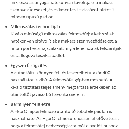
mikroszálas anyaga hatékonyan távolítja el a makacs
szennyeződéseket, és csíkmentes tisztaságot biztosít
minden típusú padlón.
Mikroszálas technológia
Kiváló minőségű mikroszálas felmosófej: a kék szálak
hatékonyan eltávolítják a makacs szennyeződéseket, a
finom port és a hajszálakat, míg a fehér szálak felszárítják
és csillogóvá teszik a padlót.
Egyszerű rögzítés
Az utántöltő könnyen fel- és leszerelhető, akár 400
használatot is kibír. A felmosófej gépben mosható. A
kiváló tisztítási teljesítmény megtartása érdekében az
utántöltőt javasolt 6 havonta cserélni.
Bármilyen felületre
A H₂prO lapos felmosó utántöltő többféle padlón is
használható. Az H₂prO felmosórendszer lehetővé teszi,
hogy a felmosófej nedvességtartalmát a padlótípushoz