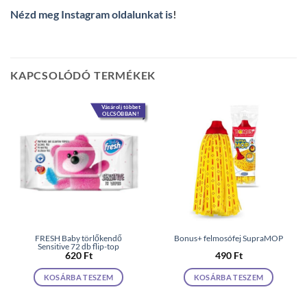
Nézd meg Instagram oldalunkat is
!
KAPCSOLÓDÓ TERMÉKEK
Vásárolj többet
OLCSÓBBAN!
FRESH Baby törlőkendő
Bonus+ felmosófej SupraMOP
Sensitive 72 db flip-top
620
Ft
490
Ft
KOSÁRBA TESZEM
KOSÁRBA TESZEM