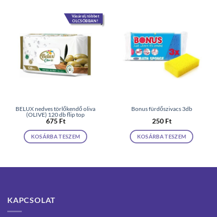
Vásárolj többet
OLCSÓBBAN!
BELUX nedves törlőkendő oliva
Bonus fürdőszivacs 3db
(OLIVE) 120 db flip top
675
Ft
250
Ft
KOSÁRBA TESZEM
KOSÁRBA TESZEM
KAPCSOLAT