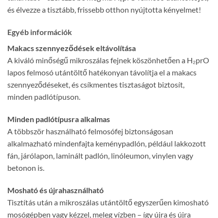
és élvezze a tisztább, frissebb otthon nyújtotta kényelmet!
Egyéb információk
Makacs szennyeződések eltávolítása
A kiváló minőségű mikroszálas fejnek köszönhetően a H₂prO
lapos felmosó utántöltő hatékonyan távolítja el a makacs
szennyeződéseket, és csíkmentes tisztaságot biztosít,
minden padlótípuson.
Minden padlótípusra alkalmas
A többször használható felmosófej biztonságosan
alkalmazható mindenfajta keménypadlón, például lakkozott
fán, járólapon, laminált padlón, linóleumon, vinylen vagy
betonon is.
Mosható és újrahasználható
Tisztítás után a mikroszálas utántöltő egyszerűen kimosható
mosógépben vagy kézzel, meleg vízben – így újra és újra