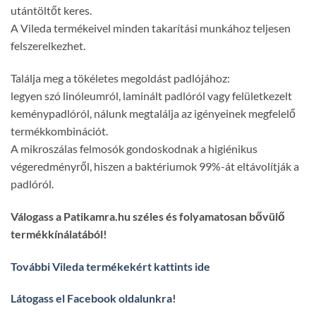
utántöltőt keres.
A Vileda termékeivel minden takarítási munkához teljesen
felszerelkezhet.
Találja meg a tökéletes megoldást padlójához:
legyen szó linóleumról, laminált padlóról vagy felületkezelt
keménypadlóról, nálunk megtalálja az igényeinek megfelelő
termékkombinációt.
A mikroszálas felmosók gondoskodnak a higiénikus
végeredményről, hiszen a baktériumok 99%-át eltávolítják a
padlóról.
Válogass a Patikamra.hu széles és folyamatosan bővülő
termékkínálatából!
További Vileda termékekért kattints ide
Látogass el Facebook oldalunkra
!