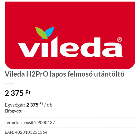
Vileda H2PrO lapos felmosó utántöltő
2 375
Ft
Ft
Egységár:
2 375
/ db
Elfogyott
Termékazonosító: P000137
EAN: 4023103251564