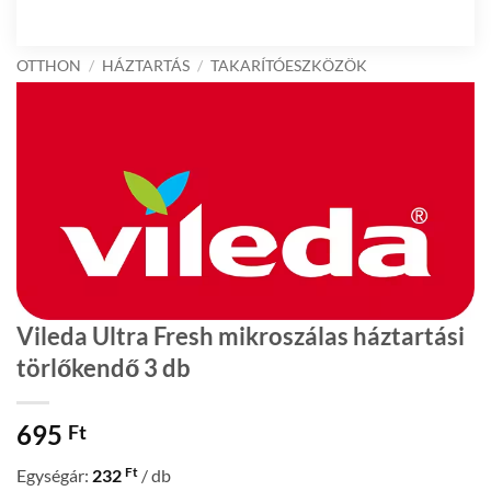
OTTHON
/
HÁZTARTÁS
/
TAKARÍTÓESZKÖZÖK
Vileda Ultra Fresh mikroszálas háztartási
törlőkendő 3 db
695
Ft
Ft
Egységár:
232
/ db