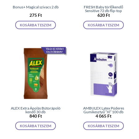
Bonus+ Magical szivacs 2 db
FRESH Baby törlőkendő
Sensitive 72 db flip-top
275
Ft
620
Ft
KOSÁRBA TESZEM
KOSÁRBA TESZEM
Vásárolj többet
OLCSÓBBAN!
ALEX Extra Ápolás Bútorápoló
AMBULEX Latex Púderes
kendő 30 db
Gumikesztyű “Xl” 100 db
840
Ft
4 065
Ft
KOSÁRBA TESZEM
KOSÁRBA TESZEM