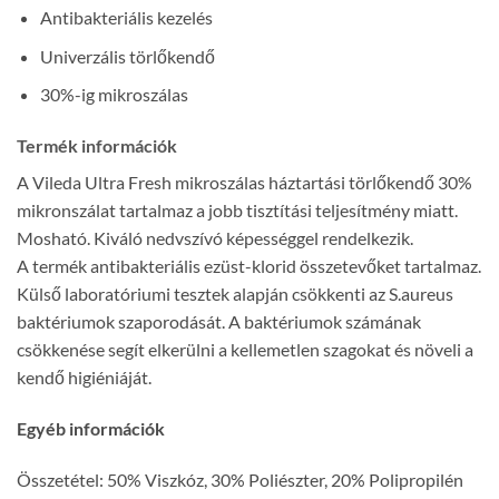
Antibakteriális kezelés
Univerzális törlőkendő
30%-ig mikroszálas
Termék információk
A Vileda Ultra Fresh mikroszálas háztartási törlőkendő 30%
mikronszálat tartalmaz a jobb tisztítási teljesítmény miatt.
Mosható. Kiváló nedvszívó képességgel rendelkezik.
A termék antibakteriális ezüst-klorid összetevőket tartalmaz.
Külső laboratóriumi tesztek alapján csökkenti az S.aureus
baktériumok szaporodását. A baktériumok számának
csökkenése segít elkerülni a kellemetlen szagokat és növeli a
kendő higiéniáját.
Egyéb információk
Összetétel: 50% Viszkóz, 30% Poliészter, 20% Polipropilén