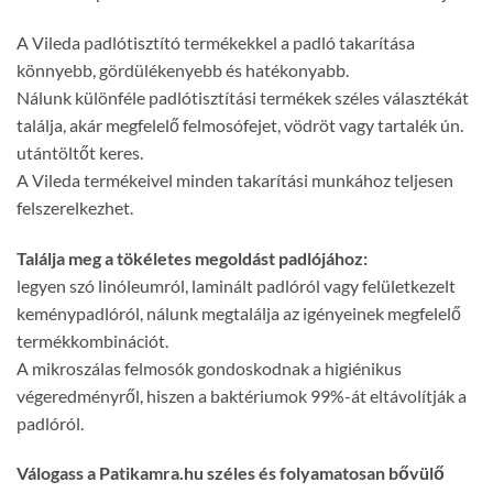
A Vileda padlótisztító termékekkel a padló takarítása
könnyebb, gördülékenyebb és hatékonyabb.
Nálunk különféle padlótisztítási termékek széles választékát
találja, akár megfelelő felmosófejet, vödröt vagy tartalék ún.
utántöltőt keres.
A Vileda termékeivel minden takarítási munkához teljesen
felszerelkezhet.
Találja meg a tökéletes megoldást padlójához:
legyen szó linóleumról, laminált padlóról vagy felületkezelt
keménypadlóról, nálunk megtalálja az igényeinek megfelelő
termékkombinációt.
A mikroszálas felmosók gondoskodnak a higiénikus
végeredményről, hiszen a baktériumok 99%-át eltávolítják a
padlóról.
Válogass a Patikamra.hu széles és folyamatosan bővülő