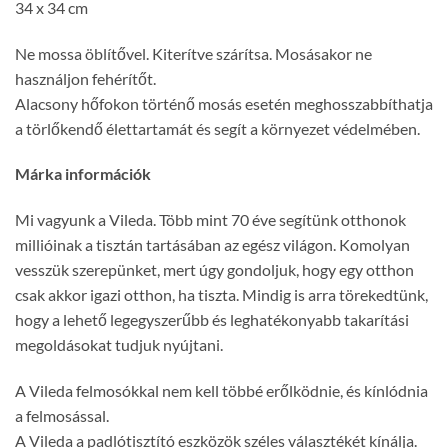
34 x 34 cm
Ne mossa öblítővel. Kiterítve szárítsa. Mosásakor ne
használjon fehérítőt.
Alacsony hőfokon történő mosás esetén meghosszabbíthatja
a törlőkendő élettartamát és segít a környezet védelmében.
Márka információk
Mi vagyunk a Vileda. Több mint 70 éve segítünk otthonok
millióinak a tisztán tartásában az egész világon. Komolyan
vesszük szerepünket, mert úgy gondoljuk, hogy egy otthon
csak akkor igazi otthon, ha tiszta. Mindig is arra törekedtünk,
hogy a lehető legegyszerűbb és leghatékonyabb takarítási
megoldásokat tudjuk nyújtani.
A Vileda felmosókkal nem kell többé erőlködnie, és kínlódnia
a felmosással.
A Vileda a padlótisztító eszközök széles választékét kínálja.