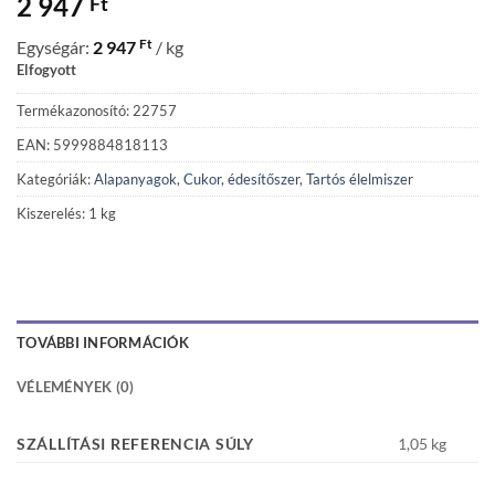
2 947
Ft
Ft
Egységár:
2 947
/ kg
Elfogyott
Termékazonosító: 22757
EAN: 5999884818113
Kategóriák:
Alapanyagok
,
Cukor, édesítőszer
,
Tartós élelmiszer
Kiszerelés: 1 kg
TOVÁBBI INFORMÁCIÓK
VÉLEMÉNYEK (0)
SZÁLLÍTÁSI REFERENCIA SÚLY
1,05 kg