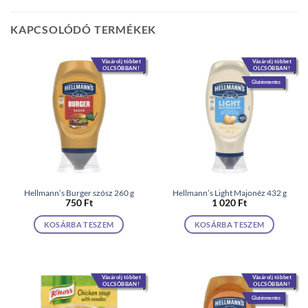
KAPCSOLÓDÓ TERMÉKEK
Vásárolj többet
Vásárolj többet
OLCSÓBBAN!
OLCSÓBBAN!
Gluténmentes
Hellmann’s Burger szósz 260 g
Hellmann’s Light Majonéz 432 g
750
Ft
1 020
Ft
KOSÁRBA TESZEM
KOSÁRBA TESZEM
Vásárolj többet
Vásárolj többet
OLCSÓBBAN!
OLCSÓBBAN!
Gluténmentes