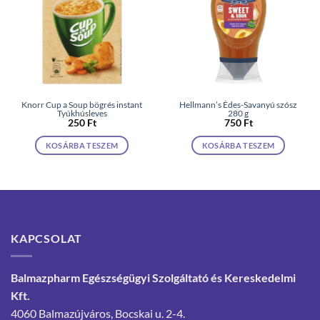
Knorr Cup a Soup bögrés instant
Hellmann’s Édes-Savanyú szósz
Tyúkhúsleves
280 g
250
Ft
750
Ft
KOSÁRBA TESZEM
KOSÁRBA TESZEM
KAPCSOLAT
Balmazpharm Egészségügyi Szolgáltató és Kereskedelmi
Kft.
4060 Balmazújváros, Bocskai u. 2-4.