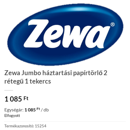
Zewa Jumbo háztartási papírtörlő 2
rétegű 1 tekercs
1 085
Ft
Ft
Egységár:
1 085
/ db
Elfogyott
Termékazonosító: 15254