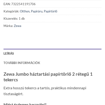
EAN: 7322541191706
Kategóriák:
Otthon
,
Papíráru
,
Papírtörlő
Kiszerelés: 1 db
Márka:
Zewa
LEÍRÁS
TOVÁBBI INFORMÁCIÓK
Zewa Jumbo háztartási papírtörlő 2 rétegű 1
tekercs
Extra hosszú tekercs a tartós, praktikus mindennapi
tisztaságért.
Miért érdemes használni?