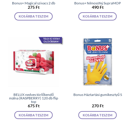
Bonus+ Magical szivacs 2 db
Bonus+ felmosófej SupraMOP
275
Ft
490
Ft
KOSÁRBA TESZEM
KOSÁRBA TESZEM
Vásárolj többet
OLCSÓBBAN!
BELUX nedves törlőkendő
Bonus Háztartási gumikesztyű S
málna (RASPBERRY) 120 db flip
top
675
Ft
270
Ft
KOSÁRBA TESZEM
KOSÁRBA TESZEM