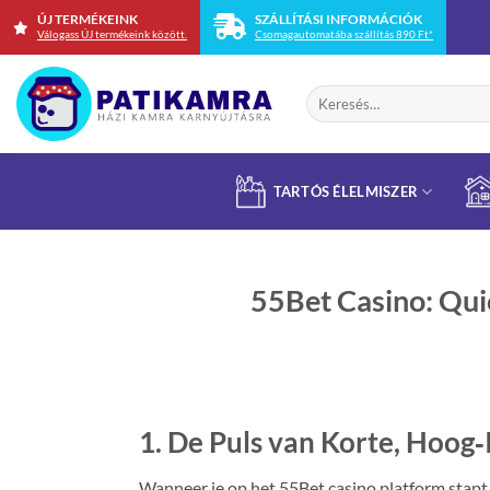
Skip
ÚJ TERMÉKEINK
SZÁLLÍTÁSI INFORMÁCIÓK
Válogass ÚJ termékeink között.
Csomagautomatába szállítás 890 Ft*
to
content
Keresés
a
következőre:
TARTÓS ÉLELMISZER
55Bet Casino: Qui
1. De Puls van Korte, Hoog‑
Wanneer je op het 55Bet casino platform stapt, i