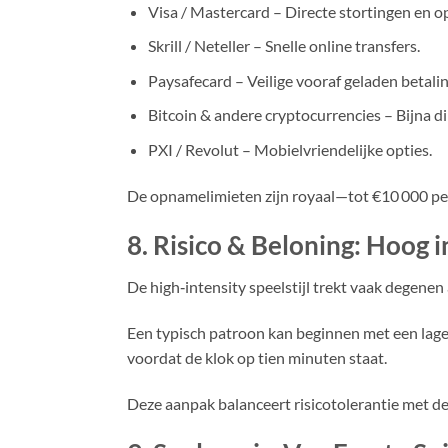
Visa / Mastercard – Directe stortingen en 
Skrill / Neteller – Snelle online transfers.
Paysafecard – Veilige vooraf geladen betali
Bitcoin & andere cryptocurrencies – Bijna di
PXI / Revolut – Mobielvriendelijke opties.
De opnamelimieten zijn royaal—tot €10 000 per 
8. Risico & Beloning: Hoog i
De high‑intensity speelstijl trekt vaak degenen 
Een typisch patroon kan beginnen met een lage
voordat de klok op tien minuten staat.
Deze aanpak balanceert risicotolerantie met de