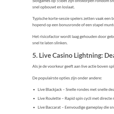
Slotgames op 55Bet zijn ontworpen rondom snell
snel opbouwt en loslaat.
Typische korte‑sessie spelers zetten vaak een 
hopend op een bonusronde of een stapel munt
Het risicofactor wordt laag gehouden door gebr
snel te laten slinken.
5. Live Casino Lightning: D
Als je de voorkeur geeft aan live actie boven s
De populairste opties zijn onder andere:
Live Blackjack – Snelle rondes met snelle dea
Live Roulette – Rapid spin cycli met directe 
Live Baccarat – Eenvoudige gameplay die snel