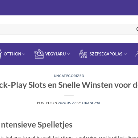
OTTHON
VEGYIÁRU
SZÉPSÉGÁPOLÁS
UNCATEGORIZED
ck-Play Slots en Snelle Winsten voor
POSTED ON
2026.06.29
BY
ORANGYAL
Intensieve Spelletjes
s het eerste wat je voelt het ritme—snel spins, snelle uitbetalinge