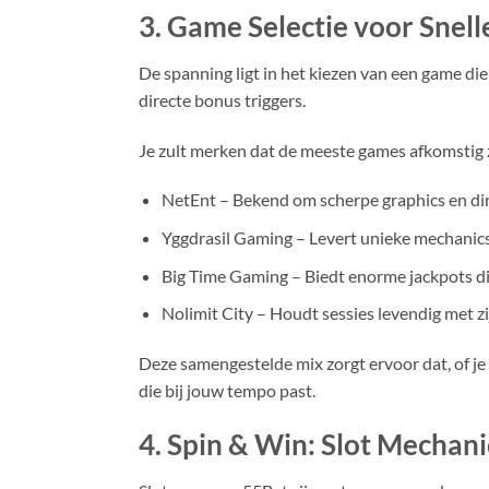
3. Game Selectie voor Snel
De spanning ligt in het kiezen van een game die 
directe bonus triggers.
Je zult merken dat de meeste games afkomstig z
NetEnt – Bekend om scherpe graphics en dir
Yggdrasil Gaming – Levert unieke mechanics
Big Time Gaming – Biedt enorme jackpots d
Nolimit City – Houdt sessies levendig met zij
Deze samengestelde mix zorgt ervoor dat, of je 
die bij jouw tempo past.
4. Spin & Win: Slot Mechani