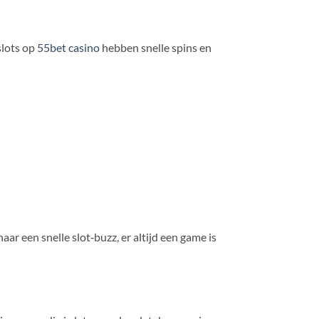
slots op
55bet casino
hebben snelle spins en
ar een snelle slot‑buzz, er altijd een game is