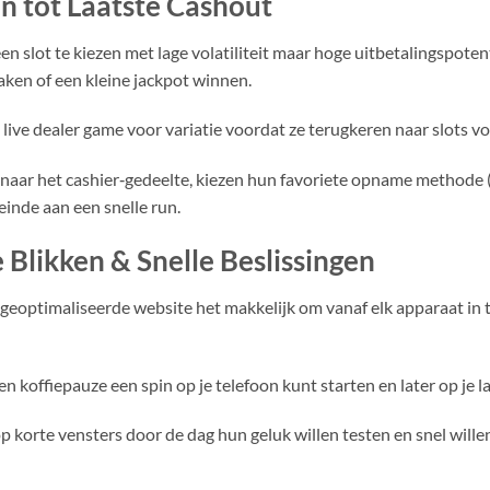
in tot Laatste Cashout
en slot te kiezen met lage volatiliteit maar hoge uitbetalingspoten
ken of een kleine jackpot winnen.
e dealer game voor variatie voordat ze terugkeren naar slots voor
naar het cashier‑gedeelte, kiezen hun favoriete opname methode (b
nde aan een snelle run.
Blikken & Snelle Beslissingen
geoptimaliseerde website het makkelijk om vanaf elk apparaat in te
een koffiepauze een spin op je telefoon kunt starten en later op j
e op korte vensters door de dag hun geluk willen testen en snel will