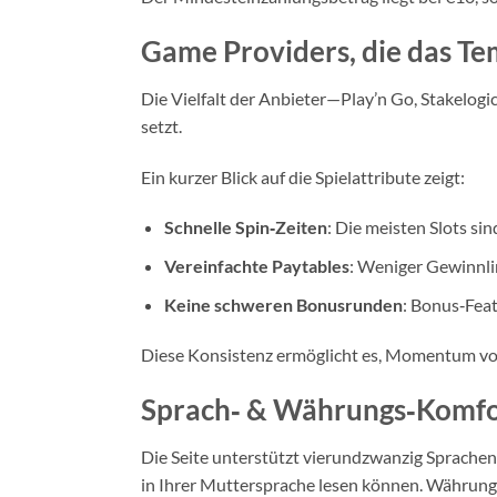
Game Providers, die das T
Die Vielfalt der Anbieter—Play’n Go, Stakelogi
setzt.
Ein kurzer Blick auf die Spielattribute zeigt:
Schnelle Spin‑Zeiten
: Die meisten Slots sin
Vereinfachte Paytables
: Weniger Gewinnli
Keine schweren Bonusrunden
: Bonus‑Feat
Diese Konsistenz ermöglicht es, Momentum von
Sprach‑ & Währungs‑Komfo
Die Seite unterstützt vierundzwanzig Sprachen
in Ihrer Muttersprache lesen können. Währun