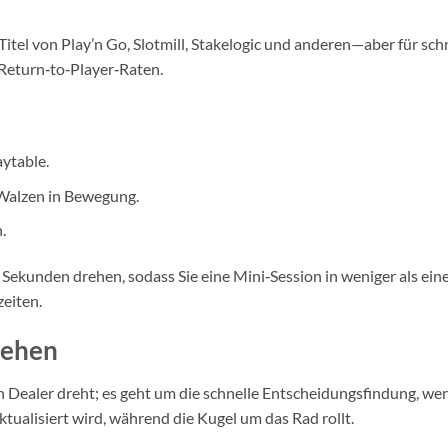
itel von Play’n Go, Slotmill, Stakelogic und anderen—aber für sch
Return‑to‑Player‑Raten.
ytable.
 Walzen in Bewegung.
.
n Sekunden drehen, sodass Sie eine Mini‑Session in weniger als ei
zeiten.
rehen
in Dealer dreht; es geht um die schnelle Entscheidungsfindung, we
ktualisiert wird, während die Kugel um das Rad rollt.