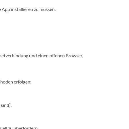
 App installieren zu müssen.
ernetverbindung und einen offenen Browser.
thoden erfolgen:
sind).
iell zu überfordern.