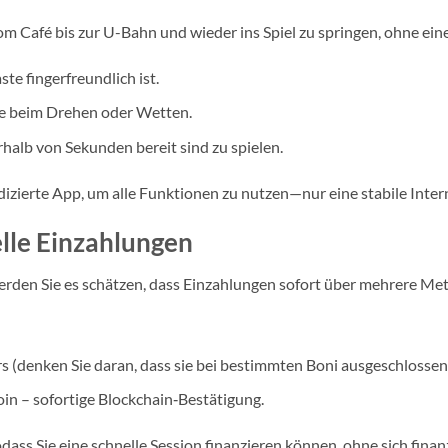
m Café bis zur U-Bahn und wieder ins Spiel zu springen, ohne eine
te fingerfreundlich ist.
te beim Drehen oder Wetten.
rhalb von Sekunden bereit sind zu spielen.
dedizierte App, um alle Funktionen zu nutzen—nur eine stabile Int
lle Einzahlungen
erden Sie es schätzen, dass Einzahlungen sofort über mehrere Me
ers (denken Sie daran, dass sie bei bestimmten Boni ausgeschlossen 
n – sofortige Blockchain‑Bestätigung.
ass Sie eine schnelle Session finanzieren können, ohne sich finanz