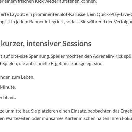
r einem frischen Kick wieder aufstehen können.
zierte Layout: ein prominenter Slot‑Karussell, ein Quick‑Play-Live
ing ist in jedem Banner integriert, sodass Sie während der Verfolg
kurzer, intensiver Sessions
t auf bite‑size Spannung. Spieler möchten den Adrenalin‑Kick sp
 Spielen, die auf schnelle Ergebnisse ausgelegt sind.
kunden zum Leben.
 Minute.
chtzeit.
ätze unmittelbar. Sie platzieren einen Einsatz, beobachten das E
gen Wartezeiten oder mühsames Kartenmischen halten Ihren Fokus