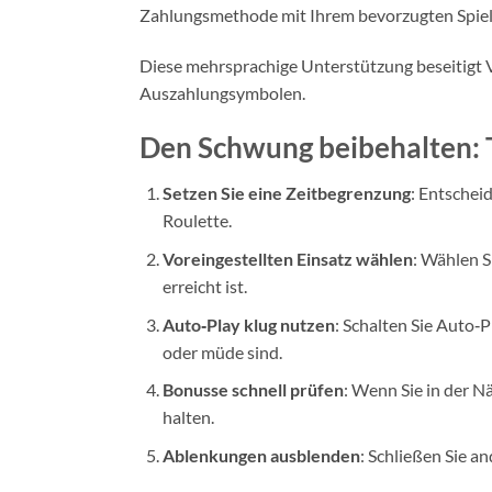
Zahlungsmethode mit Ihrem bevorzugten Spiel
Diese mehrsprachige Unterstützung beseitigt 
Auszahlungsymbolen.
Den Schwung beibehalten: T
Setzen Sie eine Zeitbegrenzung
: Entschei
Roulette.
Voreingestellten Einsatz wählen
: Wählen Si
erreicht ist.
Auto‑Play klug nutzen
: Schalten Sie Auto‑P
oder müde sind.
Bonusse schnell prüfen
: Wenn Sie in der N
halten.
Ablenkungen ausblenden
: Schließen Sie a