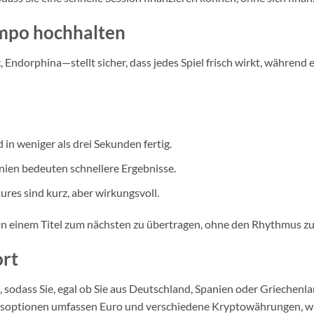
empo hochhalten
c, Endorphina—stellt sicher, dass jedes Spiel frisch wirkt, währe
d in weniger als drei Sekunden fertig.
nien bedeuten schnellere Ergebnisse.
ures sind kurz, aber wirkungsvoll.
 einem Titel zum nächsten zu übertragen, ohne den Rhythmus zu 
rt
, sodass Sie, egal ob Sie aus Deutschland, Spanien oder Grieche
gsoptionen umfassen Euro und verschiedene Kryptowährungen, was