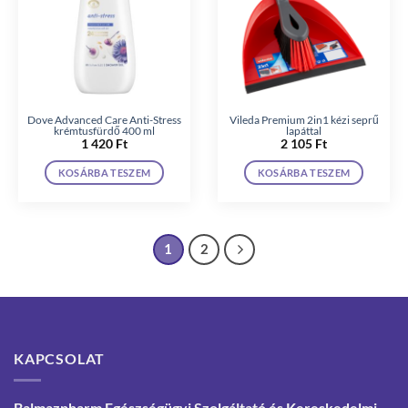
Dove Advanced Care Anti-Stress
Vileda Premium 2in1 kézi seprű
krémtusfürdő 400 ml
lapáttal
1 420
Ft
2 105
Ft
KOSÁRBA TESZEM
KOSÁRBA TESZEM
1
2
KAPCSOLAT
Balmazpharm Egészségügyi Szolgáltató és Kereskedelmi