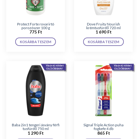
Protect Forte rovarirtó
Dove Fruity Nourish
porozószer 100 g
krémtusfürdő 720 ml
775
Ft
1 690
Ft
KOSÁRBA TESZEM
KOSÁRBA TESZEM
Vásárolj többet
Vásárolj többet
OLCSÓBBAN!
OLCSÓBBAN!
Baba 2in1 tengeri ásvány férfi
Signal Triple Action puha
tusfürdő 750 ml
fogkefe 4 db
1 290
Ft
865
Ft