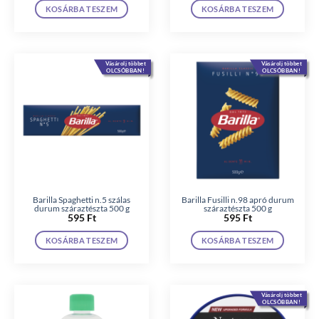
KOSÁRBA TESZEM
KOSÁRBA TESZEM
Vásárolj többet
Vásárolj többet
OLCSÓBBAN!
OLCSÓBBAN!
Barilla Spaghetti n.5 szálas
Barilla Fusilli n.98 apró durum
durum száraztészta 500 g
száraztészta 500 g
595
Ft
595
Ft
KOSÁRBA TESZEM
KOSÁRBA TESZEM
Vásárolj többet
OLCSÓBBAN!