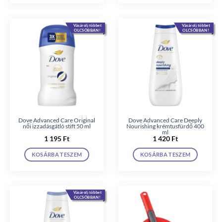
Vásárolj többet
Vásárolj többet
OLCSÓBBAN!
OLCSÓBBAN!
Dove Advanced Care Original
Dove Advanced Care Deeply
női izzadásgátló stift 50 ml
Nourishing krémtusfürdő 400
ml
1 195
Ft
1 420
Ft
KOSÁRBA TESZEM
KOSÁRBA TESZEM
Vásárolj többet
OLCSÓBBAN!