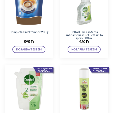
Completa kávékrémpor 200 g
Dettol Lime és Menta
antibakteriális Felülettisztító
spray 500 ml
595
Ft
920
Ft
KOSÁRBA TESZEM
KOSÁRBA TESZEM
Vásárolj többet
Vásárolj többet
OLCSÓBBAN!
OLCSÓBBAN!