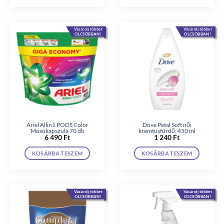
Vásárolj többet
Vásárolj többet
OLCSÓBBAN!
OLCSÓBBAN!
Ariel Allin1 PODS Color
Dove Petal Soft női
Mosókapszula 70 db
krémtusfürdő, 450 ml
6 490
Ft
1 240
Ft
KOSÁRBA TESZEM
KOSÁRBA TESZEM
Vásárolj többet
Vásárolj többet
OLCSÓBBAN!
OLCSÓBBAN!