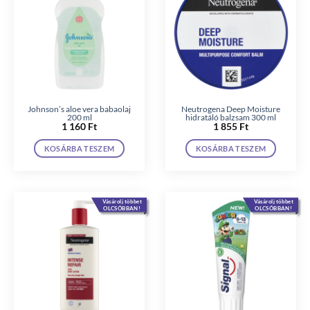
Johnson’s aloe vera babaolaj
Neutrogena Deep Moisture
200 ml
hidratáló balzsam 300 ml
1 160
Ft
1 855
Ft
KOSÁRBA TESZEM
KOSÁRBA TESZEM
Vásárolj többet
Vásárolj többet
OLCSÓBBAN!
OLCSÓBBAN!