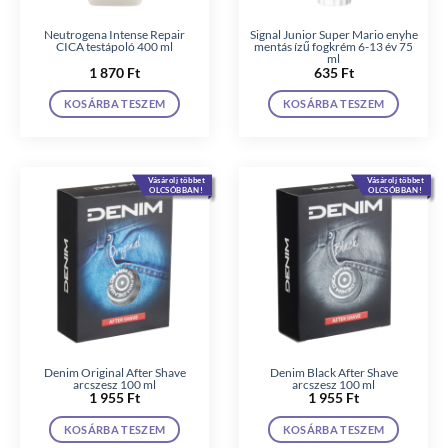
Neutrogena Intense Repair
Signal Junior Super Mario enyhe
CICA testápoló 400 ml
mentás ízű fogkrém 6-13 év 75
ml
1 870
Ft
635
Ft
KOSÁRBA TESZEM
KOSÁRBA TESZEM
Vásárolj többet
Vásárolj többet
OLCSÓBBAN!
OLCSÓBBAN!
Denim Original After Shave
Denim Black After Shave
arcszesz 100 ml
arcszesz 100 ml
1 955
Ft
1 955
Ft
KOSÁRBA TESZEM
KOSÁRBA TESZEM