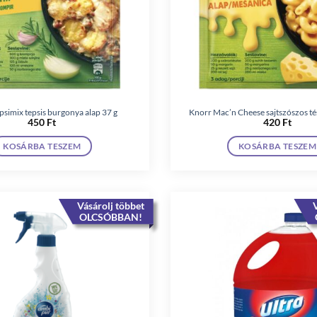
psimix tepsis burgonya alap 37 g
Knorr Mac’n Cheese sajtszószos tés
450
Ft
420
Ft
KOSÁRBA TESZEM
KOSÁRBA TESZEM
Vásárolj többet
V
OLCSÓBBAN!