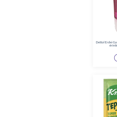
Lactovit
(2)
Libresse
(7)
Lorin
(2)
Lovela Baby
(3)
Mazzini
(1)
Dettol Erdei G
érint
Nivea
(12)
Old Spice
(9)
Ooops!
(5)
Palmolive
(3)
Perwoll
(2)
Pestigon
(1)
Prémium Cat
(1)
Prémium Dog
(2)