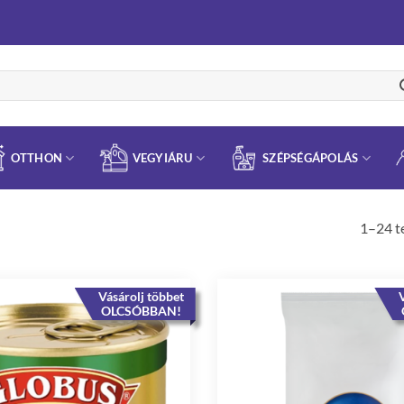
OTTHON
VEGYIÁRU
SZÉPSÉGÁPOLÁS
1–24 t
Vásárolj többet
V
OLCSÓBBAN!