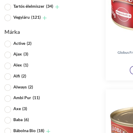
Tartós élelmiszer
(34)
Vegyiáru
(121)
Márka
Active
(2)
Globus Fr
Ajax
(3)
Alex
(1)
Alfi
(2)
Always
(2)
Ambi Pur
(11)
Axe
(3)
Baba
(6)
Bábolna Bio
(18)