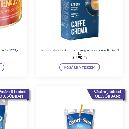
cskrém 290 g
Tchibo Eduscho Crema Strong szemes pörkölt kávé 1
kg
5 490
Ft
KOSÁRBA TESZEM
ásárolj többet
Vásárolj többet
OLCSÓBBAN!
OLCSÓBBAN!