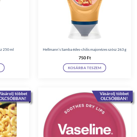
sz 250 ml
Hellmann’s Samba édes-chilis majonézes szósz 263 g
750
Ft
KOSÁRBA TESZEM
ásárolj többet
Vásárolj többet
OLCSÓBBAN!
OLCSÓBBAN!