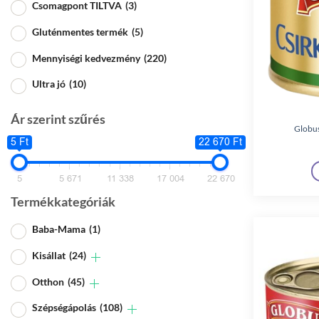
Csomagpont TILTVA
(3)
Gluténmentes termék
(5)
Mennyiségi kedvezmény
(220)
Ultra jó
(10)
Ár szerint szűrés
Globus
5 Ft
22 670 Ft
5
5 671
11 338
17 004
22 670
Termékkategóriák
Baba-Mama
(1)
Kisállat
(24)
Otthon
(45)
Szépségápolás
(108)