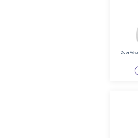
Corega
(2)
Darling
(1)
Denim
(4)
Dettol
(1)
Dolly
(4)
Dove Adva
Domestos
(11)
Dove
(12)
Duck
(5)
Erdélyi Ízek
(2)
Finish
(10)
Flóraszept
(1)
Fresh
(6)