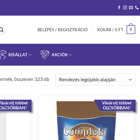
0
BELÉPÉS / REGISZTRÁCIÓ
KOSÁR /
0
FT
KISÁLLAT
AKCIÓK
Sorted
ermék, összesen 323 db
by
latest
ásárolj többet
Vásárolj többet
OLCSÓBBAN!
OLCSÓBBAN!