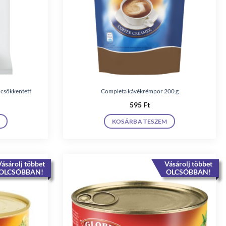
 csökkentett
Completa kávékrémpor 200 g
595
Ft
KOSÁRBA TESZEM
ásárolj többet
Vásárolj többet
OLCSÓBBAN!
OLCSÓBBAN!