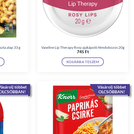
zta alap 33 g
Vaseline Lip Therapy Rosy ajakápoló fémdobozos 20g
745
Ft
KOSÁRBA TESZEM
ásárolj többet
Vásárolj többet
OLCSÓBBAN!
OLCSÓBBAN!