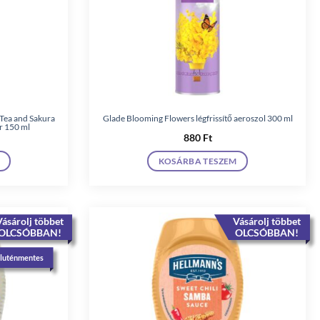
Tea and Sakura
Glade Blooming Flowers légfrissítő aeroszol 300 ml
r 150 ml
880
Ft
KOSÁRBA TESZEM
ásárolj többet
Vásárolj többet
OLCSÓBBAN!
OLCSÓBBAN!
luténmentes