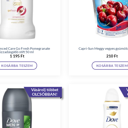
nced Care Go Fresh Pomegranate
Capri-Sun Meggy vegyes gyümölcs
izzadásgátló stift 50 ml
1 195
Ft
210
Ft
KOSÁRBA TESZEM
KOSÁRBA TESZEM
Vásárolj többet
V
OLCSÓBBAN!