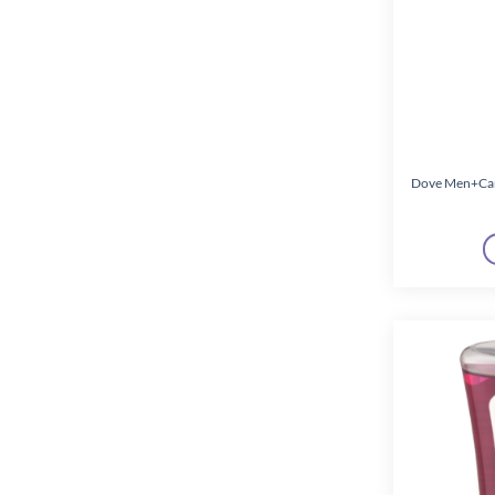
Garden
(5)
Glade
(1)
Globus
(6)
Glossy
(2)
Hamé
(6)
Dove Men+Care
Hansaplast
(1)
Hellmann's
(5)
Kalifa
(2)
Kingstar
(2)
Knorr
(7)
La Festa
(2)
Labello
(1)