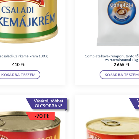
 családi Csirkemájkrém 180 g
Completa kávékrémpor utántöltő
zsírtartalommal 1 kg
410
Ft
2 665
Ft
KOSÁRBA TESZEM
KOSÁRBA TESZEM
Vásárolj többet
V
OLCSÓBBAN!
-
70
Ft