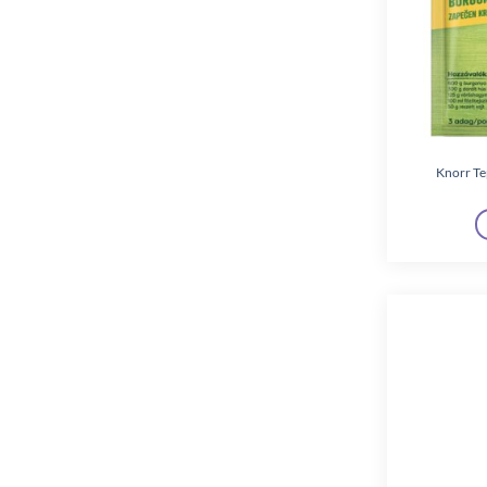
Prevital
(2)
Pronto
(4)
Pur
(1)
Rewell
(4)
Knorr Te
Rexona
(4)
Sanytol
(10)
Schwarzkopf
(5)
Silan
(4)
Sindy
(2)
Spirit of Nature
(1)
Syoss
(6)
Tchibo
(1)