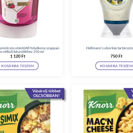
yümölcsös utántöltő folyékony szappan
Hellmann’s uborkás tartárszó
és nélküli készülékhez 250 ml
1 120
Ft
750
Ft
KOSÁRBA TESZEM
KOSÁRBA TESZEM
Vásárolj többet
V
OLCSÓBBAN!