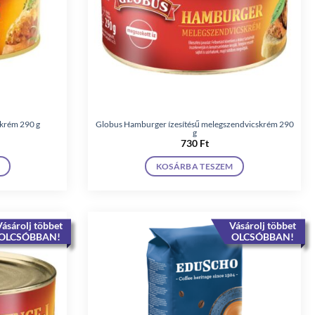
krém 290 g
Globus Hamburger ízesítésű melegszendvicskrém 290
g
730
Ft
KOSÁRBA TESZEM
ásárolj többet
Vásárolj többet
OLCSÓBBAN!
OLCSÓBBAN!