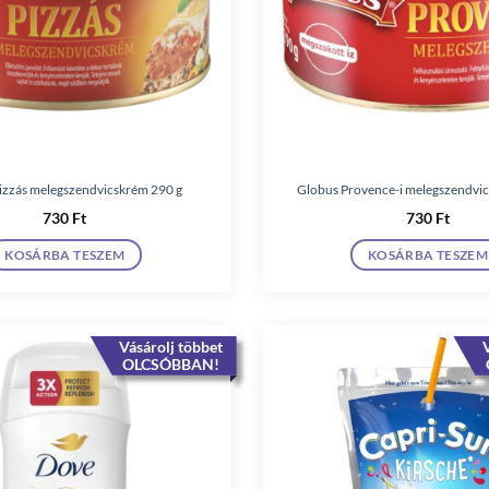
izzás melegszendvicskrém 290 g
Globus Provence-i melegszendvi
730
Ft
730
Ft
KOSÁRBA TESZEM
KOSÁRBA TESZEM
Vásárolj többet
V
OLCSÓBBAN!