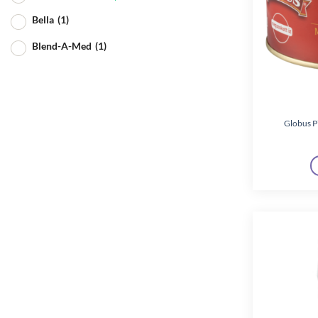
Bella
(1)
Blend-A-Med
(1)
Bonus
(9)
Bref
(3)
Globus P
Bruno
(2)
Calgon
(1)
Caola
(2)
Capri-Sun
(2)
Cillit
(5)
Clin
(2)
Coccolino
(7)
Color time
(1)