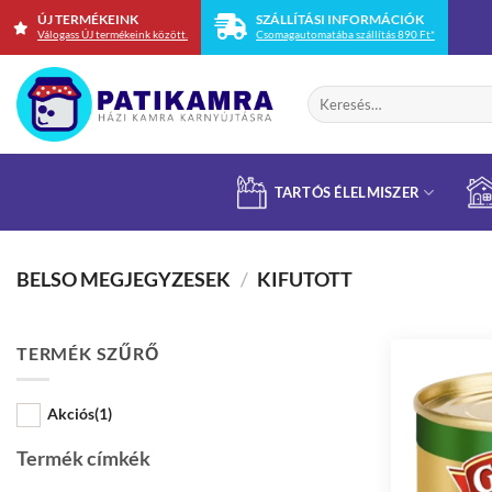
Skip
ÚJ TERMÉKEINK
SZÁLLÍTÁSI INFORMÁCIÓK
Válogass ÚJ termékeink között.
Csomagautomatába szállítás 890 Ft*
to
content
Keresés
a
következőre:
TARTÓS ÉLELMISZER
BELSO MEGJEGYZESEK
/
KIFUTOTT
TERMÉK SZŰRŐ
Akciós
(1)
Termék címkék