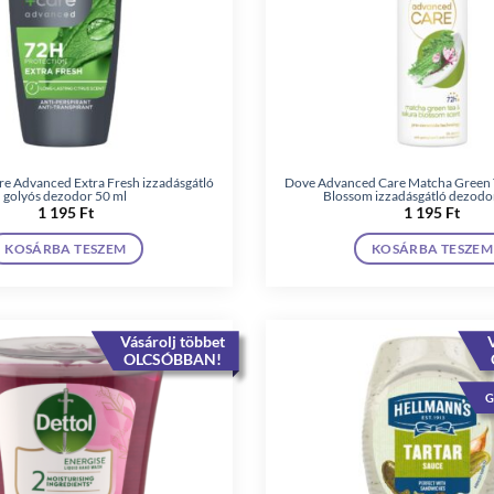
 Advanced Extra Fresh izzadásgátló
Dove Advanced Care Matcha Green 
golyós dezodor 50 ml
Blossom izzadásgátló dezodo
1 195
Ft
1 195
Ft
KOSÁRBA TESZEM
KOSÁRBA TESZEM
Vásárolj többet
V
OLCSÓBBAN!
G