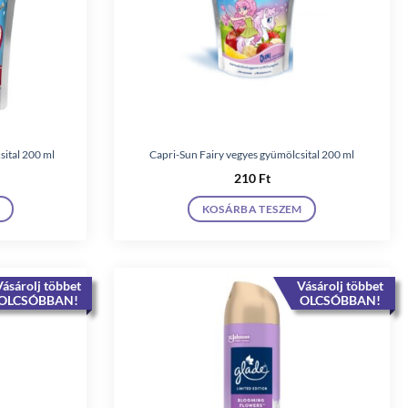
ital 200 ml
Capri-Sun Fairy vegyes gyümölcsital 200 ml
210
Ft
KOSÁRBA TESZEM
ásárolj többet
Vásárolj többet
OLCSÓBBAN!
OLCSÓBBAN!