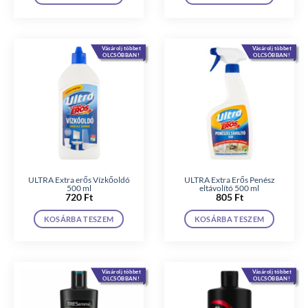
Vásárolj többet
Vásárolj többet
OLCSÓBBAN!
OLCSÓBBAN!
ULTRA Extra erős Vízkőoldó
ULTRA Extra Erős Penész
500 ml
eltávolító 500 ml
720
Ft
805
Ft
KOSÁRBA TESZEM
KOSÁRBA TESZEM
Vásárolj többet
Vásárolj többet
OLCSÓBBAN!
OLCSÓBBAN!