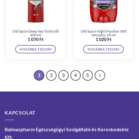
Old Spice Deep Sea Tusfürdő
Old Spice Night Panther Stift
400 ml
Dezodor 50 ml
1 070
Ft
1 020
Ft
KOSÁRBA TESZEM
KOSÁRBA TESZEM
1
2
3
4
5
KAPCSOLAT
Balmazpharm Egészségügyi Szolgáltató és Kereskedelmi
Kft.