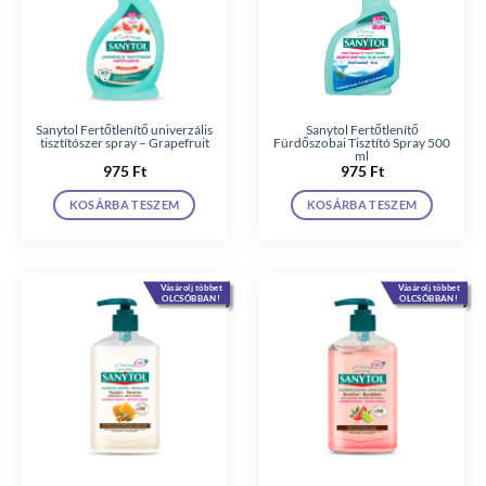
Sanytol Fertőtlenítő univerzális
Sanytol Fertőtlenítő
tisztítószer spray – Grapefruit
Fürdőszobai Tisztító Spray 500
ml
975
Ft
975
Ft
KOSÁRBA TESZEM
KOSÁRBA TESZEM
Vásárolj többet
Vásárolj többet
OLCSÓBBAN!
OLCSÓBBAN!