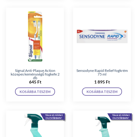
Signal Anti-Plaque Action
Sensodyne Rapid Relief fogkrém
közepes keménységű fogkefe 2
75 ml
db
645
Ft
1 895
Ft
KOSÁRBA TESZEM
KOSÁRBA TESZEM
Vásárolj többet
Vásárolj többet
OLCSÓBBAN!
OLCSÓBBAN!