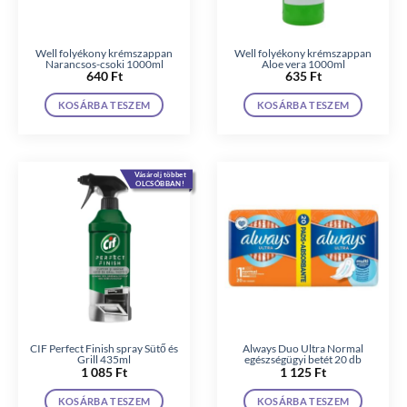
Well folyékony krémszappan
Well folyékony krémszappan
Narancsos-csoki 1000ml
Aloe vera 1000ml
640
Ft
635
Ft
KOSÁRBA TESZEM
KOSÁRBA TESZEM
Vásárolj többet
OLCSÓBBAN!
CIF Perfect Finish spray Sütő és
Always Duo Ultra Normal
Grill 435ml
egészségügyi betét 20 db
1 085
Ft
1 125
Ft
KOSÁRBA TESZEM
KOSÁRBA TESZEM