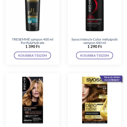
TRESEMMÉ sampon 400 ml
Syoss Intenzív Color mélyápoló
Purify&Hydrate
sampon 440 ml
1 390
Ft
1 290
Ft
KOSÁRBA TESZEM
KOSÁRBA TESZEM
Vásárolj többet
OLCSÓBBAN!