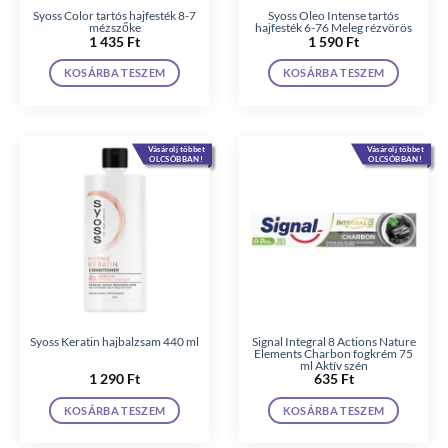
Syoss Color tartós hajfesték 8-7
Syoss Oleo Intense tartós
mézszőke
hajfesték 6-76 Meleg rézvörös
1 435
Ft
1 590
Ft
KOSÁRBA TESZEM
KOSÁRBA TESZEM
Vásárolj többet
Vásárolj többet
OLCSÓBBAN!
OLCSÓBBAN!
Syoss Keratin hajbalzsam 440 ml
Signal Integral 8 Actions Nature
Elements Charbon fogkrém 75
ml Aktív szén
1 290
Ft
635
Ft
KOSÁRBA TESZEM
KOSÁRBA TESZEM