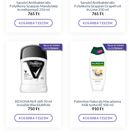
Sanytol Antibakteriális
Sanytol Antibakteriális
Folyékony Szappan Mandulatej
Folyékony Szappan Grapefruit
és méhpempő 250 ml
és Lime 250 ml
765
Ft
765
Ft
KOSÁRBA TESZEM
KOSÁRBA TESZEM
Vásárolj többet
Vásárolj többet
OLCSÓBBAN!
OLCSÓBBAN!
REXONA férfi stift 50 ml
Palmolive Naturals Macadamia
Invisible Black&White
Milk tusfürdő 500 ml
750
Ft
910
Ft
KOSÁRBA TESZEM
KOSÁRBA TESZEM