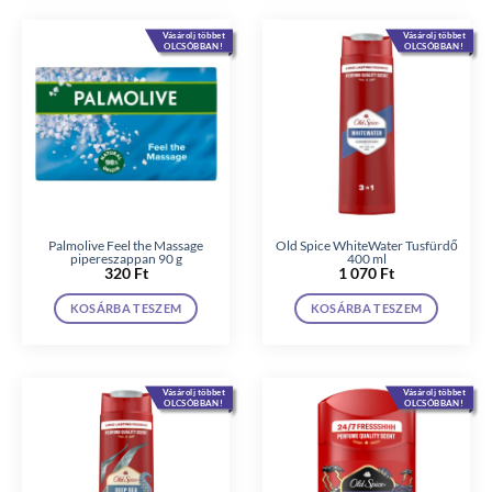
Vásárolj többet
Vásárolj többet
OLCSÓBBAN!
OLCSÓBBAN!
Palmolive Feel the Massage
Old Spice WhiteWater Tusfürdő
pipereszappan 90 g
400 ml
320
Ft
1 070
Ft
KOSÁRBA TESZEM
KOSÁRBA TESZEM
Vásárolj többet
Vásárolj többet
OLCSÓBBAN!
OLCSÓBBAN!