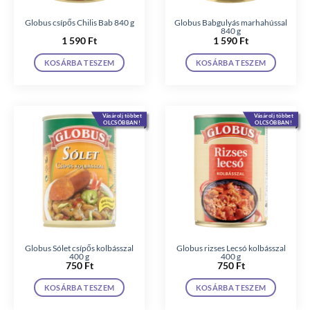
Globus csípős Chilis Bab 840 g
Globus Babgulyás marhahússal
840 g
1 590
Ft
1 590
Ft
KOSÁRBA TESZEM
KOSÁRBA TESZEM
Vásárolj többet
Vásárolj többet
OLCSÓBBAN!
OLCSÓBBAN!
Globus Sólet csípős kolbásszal
Globus rizses Lecsó kolbásszal
400 g
400 g
750
Ft
750
Ft
KOSÁRBA TESZEM
KOSÁRBA TESZEM