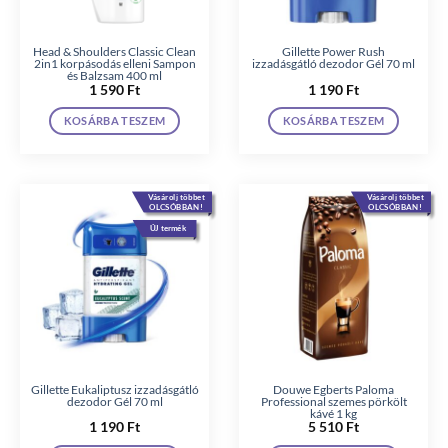
Head & Shoulders Classic Clean
Gillette Power Rush
2in1 korpásodás elleni Sampon
izzadásgátló dezodor Gél 70 ml
és Balzsam 400 ml
1 590
Ft
1 190
Ft
KOSÁRBA TESZEM
KOSÁRBA TESZEM
Vásárolj többet
Vásárolj többet
OLCSÓBBAN!
OLCSÓBBAN!
ÚJ termék
Gillette Eukaliptusz izzadásgátló
Douwe Egberts Paloma
dezodor Gél 70 ml
Professional szemes pörkölt
kávé 1 kg
1 190
Ft
5 510
Ft