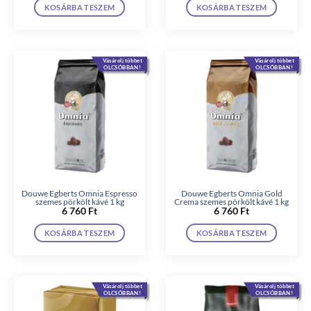
KOSÁRBA TESZEM
KOSÁRBA TESZEM
Vásárolj többet
Vásárolj többet
OLCSÓBBAN!
OLCSÓBBAN!
Douwe Egberts Omnia Espresso
Douwe Egberts Omnia Gold
szemes pörkölt kávé 1 kg
Crema szemes pörkölt kávé 1 kg
6 760
Ft
6 760
Ft
KOSÁRBA TESZEM
KOSÁRBA TESZEM
Vásárolj többet
Vásárolj többet
OLCSÓBBAN!
OLCSÓBBAN!