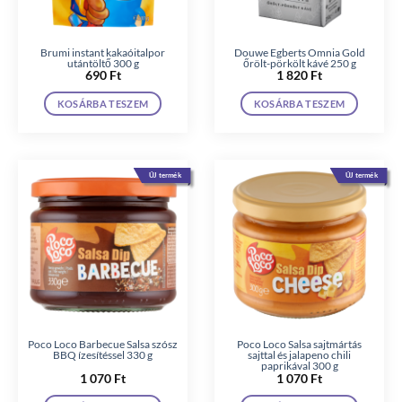
Brumi instant kakaóitalpor
Douwe Egberts Omnia Gold
utántöltő 300 g
őrölt-pörkölt kávé 250 g
690
Ft
1 820
Ft
KOSÁRBA TESZEM
KOSÁRBA TESZEM
ÚJ termék
ÚJ termék
Poco Loco Barbecue Salsa szósz
Poco Loco Salsa sajtmártás
BBQ ízesítéssel 330 g
sajttal és jalapeno chili
paprikával 300 g
1 070
Ft
1 070
Ft