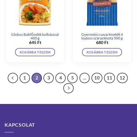
Globus Babfőzelék kolbásszal
Gyermelyi csavartmetélt 4
400 g
tojásos száraztészta 500 g
645
Ft
680
Ft
KOSÁRBA TESZEM
KOSÁRBA TESZEM
1
2
3
4
5
…
10
11
12
KAPCSOLAT