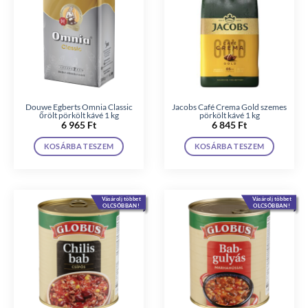
Douwe Egberts Omnia Classic
Jacobs Café Crema Gold szemes
őrölt pörkölt kávé 1 kg
pörkölt kávé 1 kg
6 965
Ft
6 845
Ft
KOSÁRBA TESZEM
KOSÁRBA TESZEM
Vásárolj többet
Vásárolj többet
OLCSÓBBAN!
OLCSÓBBAN!