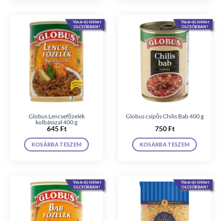
Vásárolj többet
Vásárolj többet
OLCSÓBBAN!
OLCSÓBBAN!
Globus Lencsefőzelék
Globus csípős Chilis Bab 400 g
kolbásszal 400 g
645
Ft
750
Ft
KOSÁRBA TESZEM
KOSÁRBA TESZEM
Vásárolj többet
Vásárolj többet
OLCSÓBBAN!
OLCSÓBBAN!