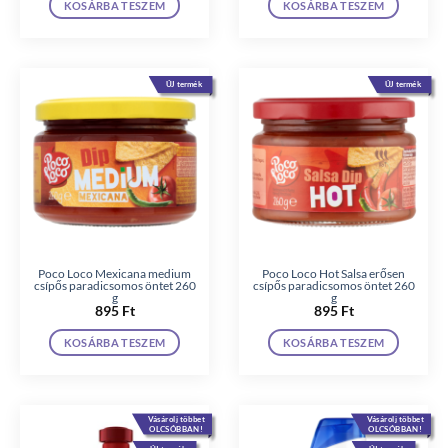
KOSÁRBA TESZEM
KOSÁRBA TESZEM
ÚJ termék
ÚJ termék
Poco Loco Mexicana medium
Poco Loco Hot Salsa erősen
csípős paradicsomos öntet 260
csípős paradicsomos öntet 260
g
g
895
Ft
895
Ft
KOSÁRBA TESZEM
KOSÁRBA TESZEM
Vásárolj többet
Vásárolj többet
OLCSÓBBAN!
OLCSÓBBAN!