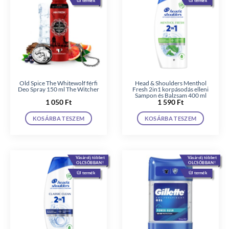
ÚJ termék
ÚJ termék
Old Spice The Whitewolf férfi
Head & Shoulders Menthol
Deo Spray 150 ml The Witcher
Fresh 2in1 korpásodás elleni
Sampon és Balzsam 400 ml
1 050
Ft
1 590
Ft
KOSÁRBA TESZEM
KOSÁRBA TESZEM
Vásárolj többet
Vásárolj többet
OLCSÓBBAN!
OLCSÓBBAN!
ÚJ termék
ÚJ termék