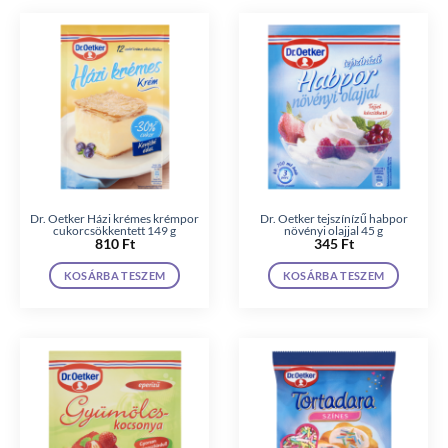
Dr. Oetker Házi krémes krémpor
Dr. Oetker tejszínízű habpor
cukorcsökkentett 149 g
növényi olajjal 45 g
810
Ft
345
Ft
KOSÁRBA TESZEM
KOSÁRBA TESZEM