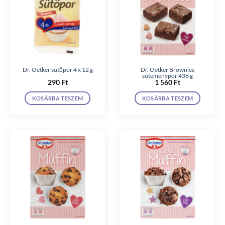
Dr. Oetker sütőpor 4 x 12 g
Dr. Oetker Brownies
süteménypor 436 g
290
Ft
1 560
Ft
KOSÁRBA TESZEM
KOSÁRBA TESZEM