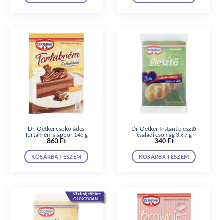
Dr. Oetker csokoládés
Dr. Oetker Instant élesztő
Tortakrém alappor 145 g
családi csomag 3 x 7 g
860
Ft
340
Ft
KOSÁRBA TESZEM
KOSÁRBA TESZEM
Vásárolj többet
OLCSÓBBAN!