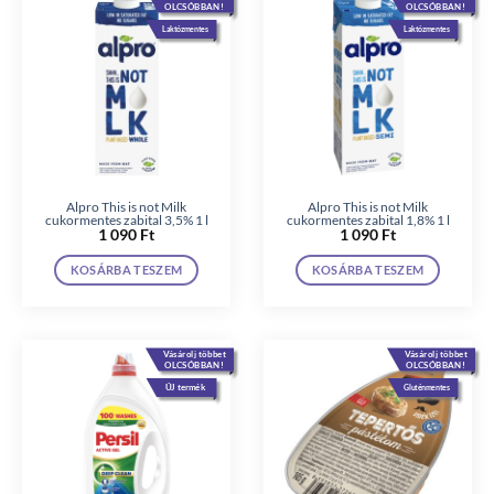
OLCSÓBBAN!
OLCSÓBBAN!
Laktózmentes
Laktózmentes
Alpro This is not Milk
Alpro This is not Milk
cukormentes zabital 3,5% 1 l
cukormentes zabital 1,8% 1 l
1 090
Ft
1 090
Ft
KOSÁRBA TESZEM
KOSÁRBA TESZEM
Vásárolj többet
Vásárolj többet
OLCSÓBBAN!
OLCSÓBBAN!
ÚJ termék
Gluténmentes