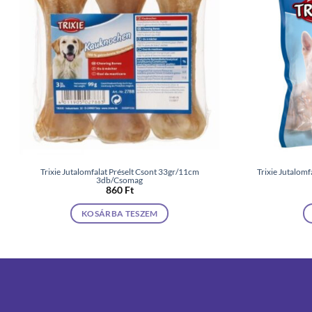
Trixie Jutalomfalat Préselt Csont 33gr/11cm
Trixie Jutalomf
3db/Csomag
860
Ft
KOSÁRBA TESZEM