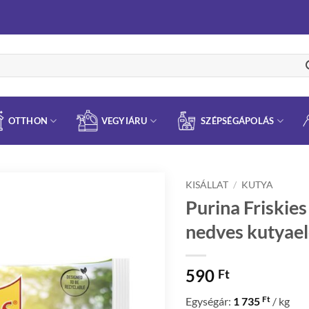
OTTHON
VEGYIÁRU
SZÉPSÉGÁPOLÁS
KISÁLLAT
/
KUTYA
Purina Friskies
nedves kutyaele
590
Ft
Ft
Egységár:
1 735
/ kg