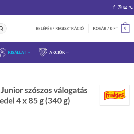
0
BELÉPÉS / REGISZTRÁCIÓ
KOSÁR /
0
FT
KISÁLLAT
AKCIÓK
 Junior szószos válogatás
del 4 x 85 g (340 g)