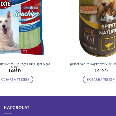
alat Denta Fun Rágó Chips Light Algás
Spirit of Nature Dog konzerv Struc
100gr
1 065
Ft
1 040
Ft
KOSÁRBA TESZEM
KOSÁRBA TESZEM
KAPCSOLAT