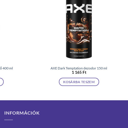
dő 400 ml
AXE Dark Temptation dezodor 150 ml
1 165
Ft
KOSÁRBA TESZEM
INFORMÁCIÓK