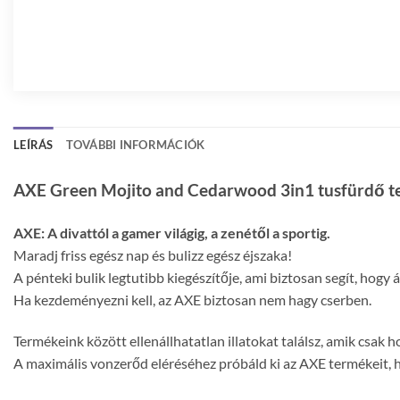
LEÍRÁS
TOVÁBBI INFORMÁCIÓK
AXE Green Mojito and Cedarwood 3in1 tusfürdő tes
AXE: A divattól a gamer világig, a zenétől a sportig.
Maradj friss egész nap és bulizz egész éjszaka!
A pénteki bulik legtutibb kiegészítője, ami biztosan segít, hogy
Ha kezdeményezni kell, az AXE biztosan nem hagy cserben.
Termékeink között ellenállhatatlan illatokat találsz, amik csak
A maximális vonzerőd eléréséhez próbáld ki az AXE termékeit, 