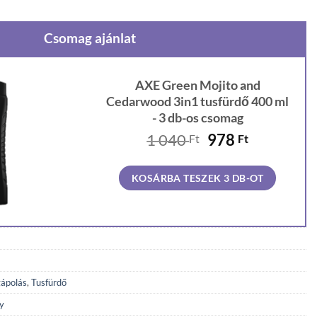
Csomag ajánlat
AXE Green Mojito and
Cedarwood 3in1 tusfürdő 400 ml
- 3 db-os csomag
Original
Current
1 040
978
Ft
Ft
price
price
was:
is:
KOSÁRBA TESZEK 3 DB-OT
1
978 Ft.
040 Ft.
ápolás
,
Tusfürdő
y