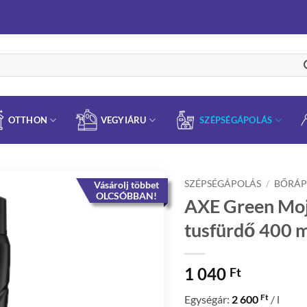
OTTHON
VEGYIÁRU
SZÉPSÉGÁPOLÁS
SZÉPSÉGÁPOLÁS
/
BŐRÁP
Vásárolj többet
OLCSÓBBAN!
AXE Green Moj
tusfürdő 400 
1 040
Ft
Ft
Egységár:
2 600
/ l