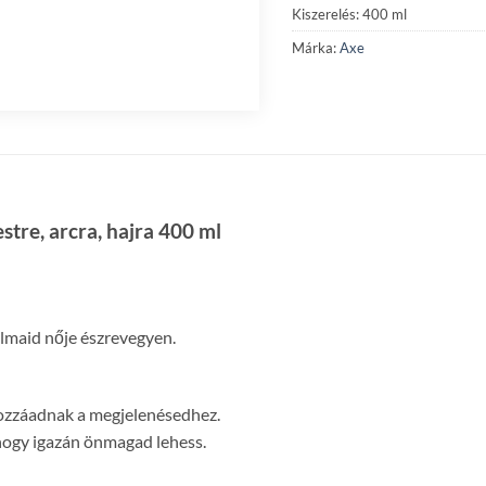
Kiszerelés: 400 ml
Márka:
Axe
tre, arcra, hajra 400 ml
 álmaid nője észrevegyen.
 hozzáadnak a megjelenésedhez.
hogy igazán önmagad lehess.