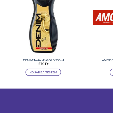
DENIM Tusfürdő GOLD 250ml
AMODEN
570
Ft
KOSÁRBA TESZEM