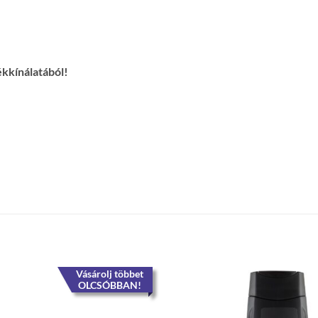
ékkínálatából!
Vásárolj többet
OLCSÓBBAN!