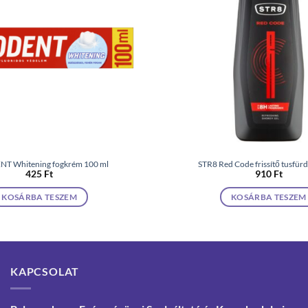
T Whitening fogkrém 100 ml
STR8 Red Code frissítő tusfür
425
Ft
910
Ft
KOSÁRBA TESZEM
KOSÁRBA TESZEM
KAPCSOLAT