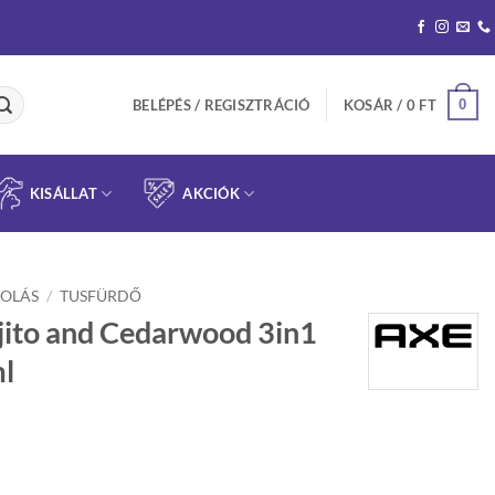
0
BELÉPÉS / REGISZTRÁCIÓ
KOSÁR /
0
FT
KISÁLLAT
AKCIÓK
OLÁS
/
TUSFÜRDŐ
ito and Cedarwood 3in1
ml