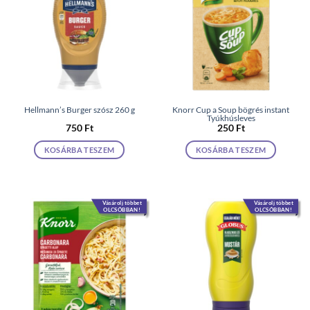
Hellmann’s Burger szósz 260 g
Knorr Cup a Soup bögrés instant
Tyúkhúsleves
750
Ft
250
Ft
KOSÁRBA TESZEM
KOSÁRBA TESZEM
Vásárolj többet
Vásárolj többet
OLCSÓBBAN!
OLCSÓBBAN!