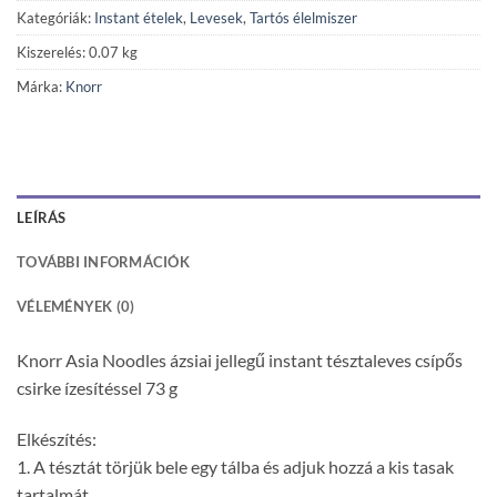
Kategóriák:
Instant ételek
,
Levesek
,
Tartós élelmiszer
Kiszerelés: 0.07 kg
Márka:
Knorr
LEÍRÁS
TOVÁBBI INFORMÁCIÓK
VÉLEMÉNYEK (0)
Knorr Asia Noodles ázsiai jellegű instant tésztaleves csípős
csirke ízesítéssel 73 g
Elkészítés:
1. A tésztát törjük bele egy tálba és adjuk hozzá a kis tasak
tartalmát.