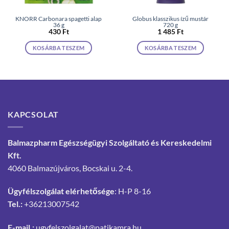
KNORR Carbonara spagetti alap
Globus klasszikus ízű mustár
36 g
720 g
430
Ft
1 485
Ft
KOSÁRBA TESZEM
KOSÁRBA TESZEM
KAPCSOLAT
Balmazpharm Egészségügyi Szolgáltató és Kereskedelmi
Kft.
4060 Balmazújváros, Bocskai u. 2-4.
Ügyfélszolgálat elérhetősége
: H-P 8-16
Tel.:
+36213007542
E-mail.:
ugyfelszolgalat@patikamra.hu