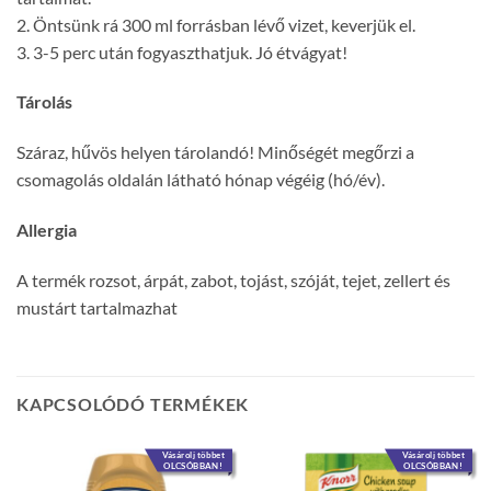
2. Öntsünk rá 300 ml forrásban lévő vizet, keverjük el.
3. 3-5 perc után fogyaszthatjuk. Jó étvágyat!
Tárolás
Száraz, hűvös helyen tárolandó! Minőségét megőrzi a
csomagolás oldalán látható hónap végéig (hó/év).
Allergia
A termék rozsot, árpát, zabot, tojást, szóját, tejet, zellert és
mustárt tartalmazhat
KAPCSOLÓDÓ TERMÉKEK
Vásárolj többet
Vásárolj többet
OLCSÓBBAN!
OLCSÓBBAN!