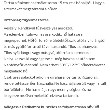
Tartsa a flakont használat során 15 cm-re a hónaljtól. Hagyja
a terméket megszáradni a bőrén.
Biztonsági figyelmeztetés
Veszély: Rendkívül tűzveszélyes aeroszol.
Az edényben túlnyomás uralkodik: hő hatására
megrepedhet. Hőtől, forró felületektől, szikrától, nyílt lángtól
és más gyújtóforrástól távol tartandó. Tilos a dohányzás.
Tilos nyílt lángra vagy más gyújtóforrásra permetezni.
Ne lyukassza ki vagy égesse el, még használat után sem.
Napfénytől védendő. Nem érheti 50°C/122°F hőmérsékletet
meghaladó hő.
Csak üres palackot adjon le újrahasznosításra. Kizárólag
rendeltetésszerűen használja. Ne használja sérült vagy irritált
bőrfelületen. Ne használja nagy mennyiségben és ne
lélegezze be. Gyermekektől elzárva tartandó.
Válogass a Patikamra.hu széles és folyamatosan bővülő