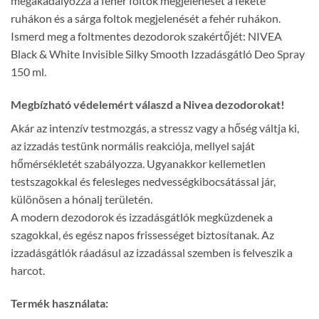
megakadályozza a fehér foltok megjelenését a fekete
ruhákon és a sárga foltok megjelenését a fehér ruhákon.
Ismerd meg a foltmentes dezodorok szakértőjét: NIVEA
Black & White Invisible Silky Smooth Izzadásgátló Deo Spray
150 ml.
Megbízható védelemért válaszd a Nivea dezodorokat!
Akár az intenzív testmozgás, a stressz vagy a hőség váltja ki,
az izzadás testünk normális reakciója, mellyel saját
hőmérsékletét szabályozza. Ugyanakkor kellemetlen
testszagokkal és felesleges nedvességkibocsátással jár,
különösen a hónalj területén.
A modern dezodorok és izzadásgátlók megküzdenek a
szagokkal, és egész napos frissességet biztosítanak. Az
izzadásgátlók ráadásul az izzadással szemben is felveszik a
harcot.
Termék használata: