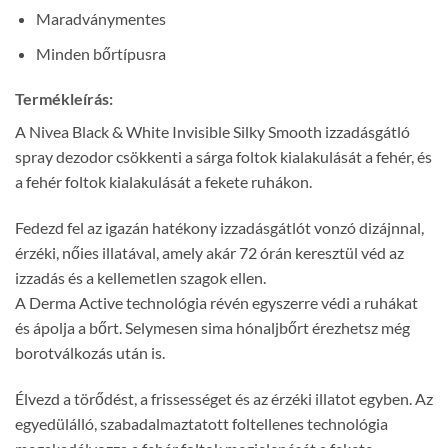
Maradványmentes
Minden bőrtípusra
Termékleírás:
A Nivea Black & White Invisible Silky Smooth izzadásgátló
spray dezodor csökkenti a sárga foltok kialakulását a fehér, és
a fehér foltok kialakulását a fekete ruhákon.
Fedezd fel az igazán hatékony izzadásgátlót vonzó dizájnnal,
érzéki, nőies illatával, amely akár 72 órán keresztül véd az
izzadás és a kellemetlen szagok ellen.
A Derma Active technológia révén egyszerre védi a ruhákat
és ápolja a bőrt. Selymesen sima hónaljbőrt érezhetsz még
borotválkozás után is.
Élvezd a törődést, a frissességet és az érzéki illatot egyben. Az
egyedülálló, szabadalmaztatott foltellenes technológia