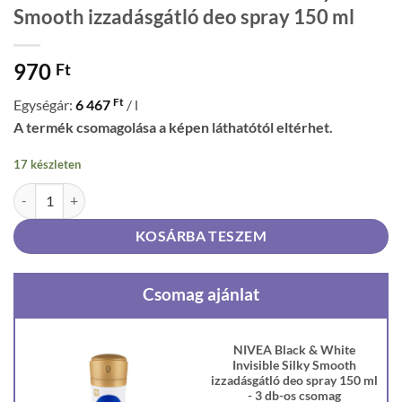
Smooth izzadásgátló deo spray 150 ml
970
Ft
Ft
Egységár:
6 467
/ l
A termék csomagolása a képen láthatótól eltérhet.
17 készleten
NIVEA Black & White Invisible Silky Smooth izzadásgátló deo spray 
KOSÁRBA TESZEM
Csomag ajánlat
NIVEA Black & White
Invisible Silky Smooth
izzadásgátló deo spray 150 ml
- 3 db-os csomag