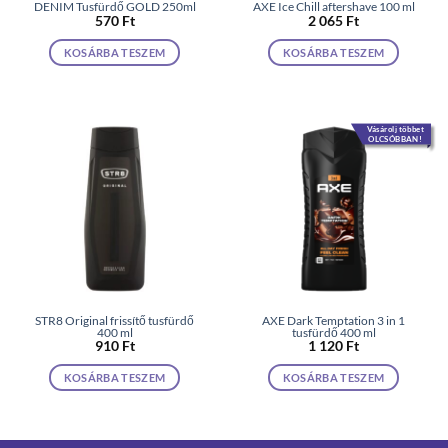
DENIM Tusfürdő GOLD 250ml
AXE Ice Chill aftershave 100 ml
570
Ft
2 065
Ft
KOSÁRBA TESZEM
KOSÁRBA TESZEM
Vásárolj többet
OLCSÓBBAN!
STR8 Original frissítő tusfürdő
AXE Dark Temptation 3 in 1
400 ml
tusfürdő 400 ml
910
Ft
1 120
Ft
KOSÁRBA TESZEM
KOSÁRBA TESZEM