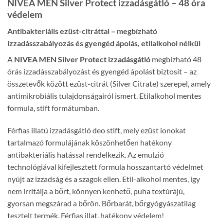
NIVEA MEN Silver Protect izzadásgátló – 48 óra
védelem
Antibakteriális ezüst-citráttal – megbízható
izzadásszabályozás és gyengéd ápolás, etilalkohol nélkül
A
NIVEA MEN Silver Protect izzadásgátló
megbízható 48
órás izzadásszabályozást és gyengéd ápolást biztosít – az
összetevők között ezüst-citrát (Silver Citrate) szerepel, amely
antimikrobiális tulajdonságairól ismert. Etilalkohol mentes
formula, stift formátumban.
Férfias illatú izzadásgátló deo stift, mely ezüst ionokat
tartalmazó formulájának köszönhetően hatékony
antibakteriális hatással rendelkezik. Az emulzió
technológiával kifejlesztett formula hosszantartó védelmet
nyújt az izzadság és a szagok ellen. Etil-alkohol
men
tes, így
nem irritálja a bőrt, könnyen kenhető, puha textúrájú,
gyorsan megszárad a bőrön. Bőrbarát, bőrgyógyászatilag
tesztelt termék. Férfias illat, hatékony védelem!