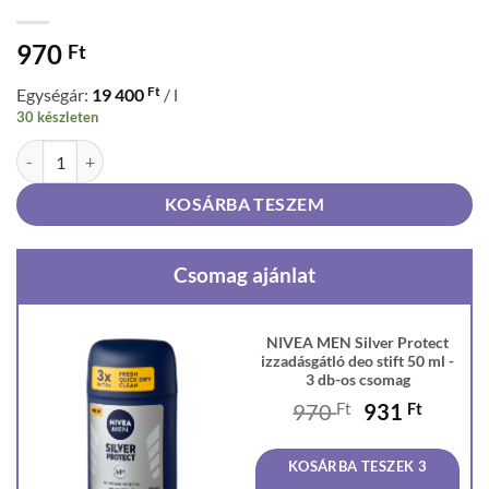
970
Ft
Ft
Egységár:
19 400
/ l
30 készleten
NIVEA MEN Silver Protect izzadásgátló deo stift 50 ml mennyiség
KOSÁRBA TESZEM
Csomag ajánlat
NIVEA MEN Silver Protect
izzadásgátló deo stift 50 ml -
3 db-os csomag
Original
Curren
970
Ft
931
Ft
price
price
was:
is:
KOSÁRBA TESZEK 3
970 Ft.
931 Ft