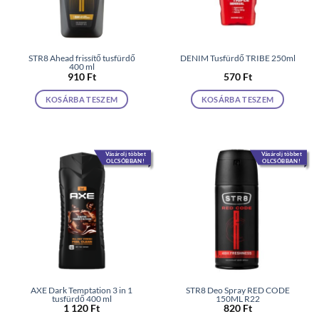
STR8 Ahead frissítő tusfürdő
DENIM Tusfürdő TRIBE 250ml
400 ml
910
Ft
570
Ft
KOSÁRBA TESZEM
KOSÁRBA TESZEM
Vásárolj többet
Vásárolj többet
OLCSÓBBAN!
OLCSÓBBAN!
AXE Dark Temptation 3 in 1
STR8 Deo Spray RED CODE
tusfürdő 400 ml
150ML R22
1 120
Ft
820
Ft