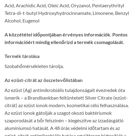
Acid, Arachidic Acid, Oleic Acid, Oryzanol, Pentaerythrityl
Tetra-di-t-butyl Hydroxyhydrocinnamate, Limonene, Benzyl
Alcohol, Eugenol
A közzététel időpontjában érvényes információk. Pontos
információért mindig ellenőrizd a termék csomagolását.
Termék tárolása
Szobahőmérsékleten tárolja.
Az ezüst-citrát az összetevőlistában
Az ezüst (Ag) antimikrobiális tulajdonságait évezredek óta
ismerik – a Brandbankban feltüntetett Silver Citrate (ezüst-
citrát) az ezüst ionok modern, kozmetikai célú felhasználása.
Az ezüst ionok gátolják a szagot okozó baktériumok
szaporodását a bőr felszínén – kiegészítve az izzadásgátló
alumíniumsó hatását. A 48 órás védelmi időtartam és az
ezüst-citrát antimikrobiális hatása együttesen biztosítják a