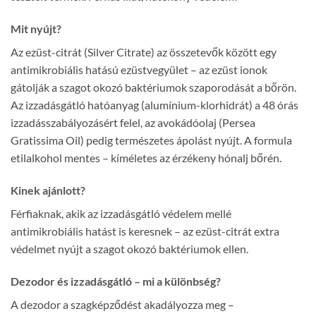
Mit nyújt?
Az ezüst-citrát (Silver Citrate) az összetevők között egy
antimikrobiális hatású ezüstvegyület – az ezüst ionok
gátolják a szagot okozó baktériumok szaporodását a bőrön.
Az izzadásgátló hatóanyag (alumínium-klorhidrát) a 48 órás
izzadásszabályozásért felel, az avokádóolaj (Persea
Gratissima Oil) pedig természetes ápolást nyújt. A formula
etilalkohol mentes – kíméletes az érzékeny hónalj bőrén.
Kinek ajánlott?
Férfiaknak, akik az izzadásgátló védelem mellé
antimikrobiális hatást is keresnek – az ezüst-citrát extra
védelmet nyújt a szagot okozó baktériumok ellen.
Dezodor és izzadásgátló – mi a különbség?
A dezodor a szagképződést akadályozza meg –