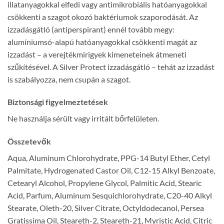
illatanyagokkal elfedi vagy antimikrobiális hatóanyagokkal
csökkenti a szagot okozó baktériumok szaporodását. Az
izzadásgátló (antiperspirant) ennél tovább megy:
alumíniumsó-alapú hatóanyagokkal csökkenti magát az
izzadást – a verejtékmirigyek kimeneteinek átmeneti
szűkítésével. A Silver Protect izzadásgátló – tehát az izzadást
is szabályozza, nem csupán a szagot.
Biztonsági figyelmeztetések
Ne használja sérült vagy irritált bőrfelületen.
Összetevők
Aqua, Aluminum Chlorohydrate, PPG-14 Butyl Ether, Cetyl
Palmitate, Hydrogenated Castor Oil, C12-15 Alkyl Benzoate,
Cetearyl Alcohol, Propylene Glycol, Palmitic Acid, Stearic
Acid, Parfum, Aluminum Sesquichlorohydrate, C20-40 Alkyl
Stearate, Oleth-20, Silver Citrate, Octyldodecanol, Persea
Gratissima Oil, Steareth-2, Steareth-21, Myristic Acid, Citric