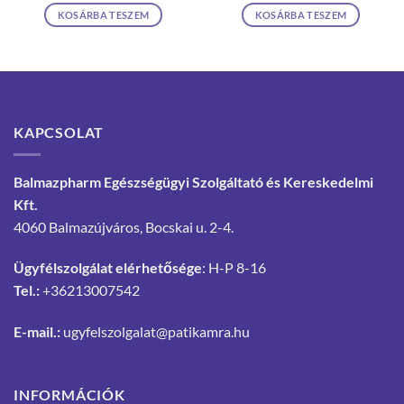
KOSÁRBA TESZEM
KOSÁRBA TESZEM
KAPCSOLAT
Balmazpharm Egészségügyi Szolgáltató és Kereskedelmi
Kft.
4060 Balmazújváros, Bocskai u. 2-4.
Ügyfélszolgálat elérhetősége
: H-P 8-16
Tel.:
+36213007542
E-mail.:
ugyfelszolgalat@patikamra.hu
INFORMÁCIÓK