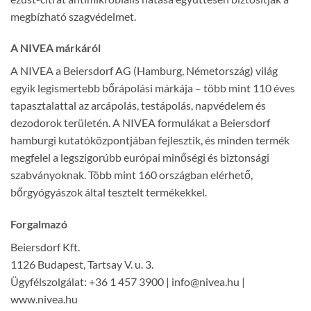
megbízható szagvédelmet.
A NIVEA márkáról
A NIVEA a Beiersdorf AG (Hamburg, Németország) világ
egyik legismertebb bőrápolási márkája – több mint 110 éves
tapasztalattal az arcápolás, testápolás, napvédelem és
dezodorok területén. A NIVEA formulákat a Beiersdorf
hamburgi kutatóközpontjában fejlesztik, és minden termék
megfelel a legszigorúbb európai minőségi és biztonsági
szabványoknak. Több mint 160 országban elérhető,
bőrgyógyászok által tesztelt termékekkel.
Forgalmazó
Beiersdorf Kft.
1126 Budapest, Tartsay V. u. 3.
Ügyfélszolgálat: +36 1 457 3900 | info@nivea.hu |
www.nivea.hu