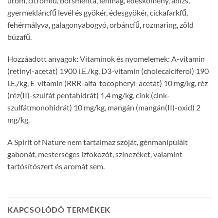
üröm, citromfű, borsmenta, lenmag, édeskömény, ánizs,
gyermekláncfű levél és gyökér, édesgyökér, cickafarkfű,
fehérmályva, galagonyabogyó, orbáncfű, rozmaring, zöld
búzafű.
Hozzáadott anyagok: Vitaminok és nyomelemek: A-vitamin
(retinyl-acetát) 1900 i.E./kg, D3-vitamin (cholecalciferol) 190
i.E./kg, E-vitamin (RRR-alfa-tocopheryl-acetát) 10 mg/kg, réz
(réz(II)-szulfát pentahidrát) 1,4 mg/kg, cink (cink-
szulfátmonohidrát) 10 mg/kg, mangán (mangán(II)-oxid) 2
mg/kg.
A Spirit of Nature nem tartalmaz szóját, génmanipulált
gabonát, mesterséges ízfokozót, színezéket, valamint
tartósítószert és aromát sem.
KAPCSOLÓDÓ TERMÉKEK