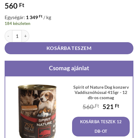
560
Ft
Ft
Egységár:
1 349
/ kg
184 készleten
Spirit of Nature Dog konzerv Vaddisznóhússal 415gr mennyiség
KOSÁRBA TESZEM
Csomag ajánlat
Spirit of Nature Dog konzerv
Vaddisznóhússal 415gr - 12
db-os csomag
Original
Curren
560
Ft
521
Ft
price
price
was:
is:
KOSÁRBA TESZEK 12
560 Ft.
521 Ft
DB-OT