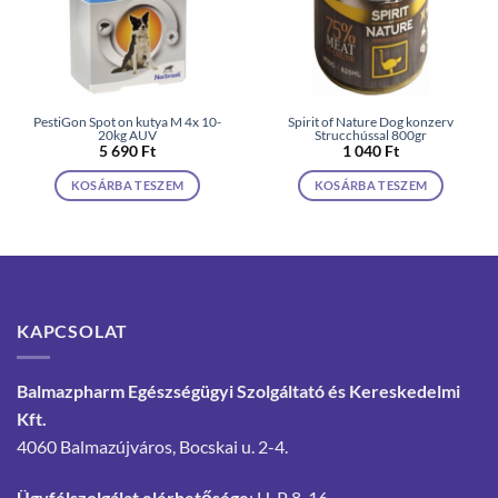
PestiGon Spot on kutya M 4x 10-
Spirit of Nature Dog konzerv
20kg AUV
Strucchússal 800gr
5 690
Ft
1 040
Ft
KOSÁRBA TESZEM
KOSÁRBA TESZEM
KAPCSOLAT
Balmazpharm Egészségügyi Szolgáltató és Kereskedelmi
Kft.
4060 Balmazújváros, Bocskai u. 2-4.
Ügyfélszolgálat elérhetősége
: H-P 8-16