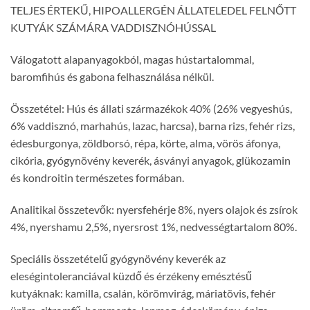
TELJES ÉRTEKŰ, HIPOALLERGÉN ÁLLATELEDEL FELNŐTT
KUTYÁK SZÁMÁRA VADDISZNÓHÚSSAL
Válogatott alapanyagokból, magas hústartalommal,
baromfihús és gabona felhasználása nélkül.
Összetétel: Hús és állati származékok 40% (26% vegyeshús,
6% vaddisznó, marhahús, lazac, harcsa), barna rizs, fehér rizs,
édesburgonya, zöldborsó, répa, körte, alma, vörös áfonya,
cikória, gyógynövény keverék, ásványi anyagok, glükozamin
és kondroitin természetes formában.
Analitikai összetevők: nyersfehérje 8%, nyers olajok és zsírok
4%, nyershamu 2,5%, nyersrost 1%, nedvességtartalom 80%.
Speciális összetételű gyógynövény keverék az
eleségintoleranciával küzdő és érzékeny emésztésű
kutyáknak: kamilla, csalán, körömvirág, máriatövis, fehér