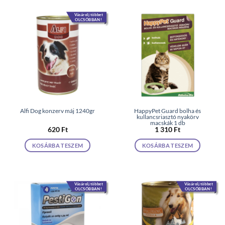
Vásárolj többet
OLCSÓBBAN!
Alfi Dog konzerv máj 1240gr
HappyPet Guard bolha és
kullancsriasztó nyakörv
macskák 1 db
620
Ft
1 310
Ft
KOSÁRBA TESZEM
KOSÁRBA TESZEM
Vásárolj többet
Vásárolj többet
OLCSÓBBAN!
OLCSÓBBAN!