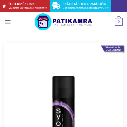
Skip
ÚJ TERMÉKEINK
SZÁLLÍTÁSI INFORMÁCIÓK
Válogass ÚJ termékeink között.
Csomagautomatába szállítás 990 Ft*
to
content
0
Vásárolj többet
OLCSÓBBAN!