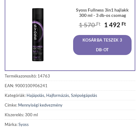
Syoss Fullness 3in1 hajlakk
300 ml - 3 db-os csomag
Original
Curr
1 570
Ft
1 492
Ft
price
price
was:
is:
KOSÁRBA TESZEK 3
1
1
570 Ft.
492 F
DB-OT
Termékazonosító: 14763
EAN: 9000100906241
Kategóriák:
Hajápolás
,
Hajformázás
,
Szépségápolás
Címke:
Mennyiségi kedvezmény
Kiszerelés: 300 ml
Márka:
Syoss