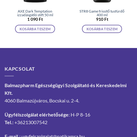
AXE Dark Temptation
STR8 Game frissítő tusfürdő
izzadásgátló stift 50 ml
400 ml
1 090
Ft
910
Ft
KOSÁRBA TESZEM
KOSÁRBA TESZEM
KAPCSOLAT
Balmazpharm Egészségügyi Szolgáltató és Kereskedelmi
Kft.
4060 Balmazújváros, Bocskai u. 2-4.
Ügyfélszolgálat elérhetősége
: H-P 8-16
Tel.:
+36213007542
E-mail.:
ugyfelszolgalat@patikamra.hu