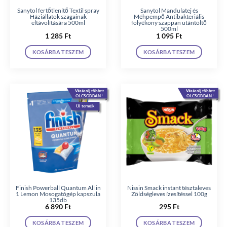
Sanytol fertőtlenítő Textil spray
Sanytol Mandulatej és
Háziállatok szagainak
Méhpempő Antibakteriális
eltávolítására 500ml
folyékony szappan utántöltő
500ml
1 285
Ft
1 095
Ft
KOSÁRBA TESZEM
KOSÁRBA TESZEM
Vásárolj többet
Vásárolj többet
OLCSÓBBAN!
OLCSÓBBAN!
ÚJ termék
Finish Powerball Quantum All in
Nissin Smack instant tésztaleves
1 Lemon Mosogatógép kapszula
Zöldségleves ízesítéssel 100g
135db
6 890
Ft
295
Ft
KOSÁRBA TESZEM
KOSÁRBA TESZEM