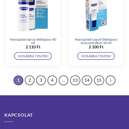
Hansaplast Spray Sebtapasz 40
Hansaplast Liquid Sebtapasz
ml
koncentrátum 10 ml
2 110
Ft
2 100
Ft
KOSÁRBA TESZEM
KOSÁRBA TESZEM
1
2
3
4
…
13
14
15
KAPCSOLAT