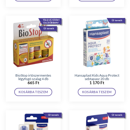
Vásárolj többet
ÚJ termék
OLCSÓBBAN!
ÚJ termék
BioStop irtószermentes
Hansaplast Kids Aqua Protect
légyfogó szalag 4 db
sebtapasz 20 db
665
Ft
1 170
Ft
KOSÁRBA TESZEM
KOSÁRBA TESZEM
ÚJ termék
ÚJ termék