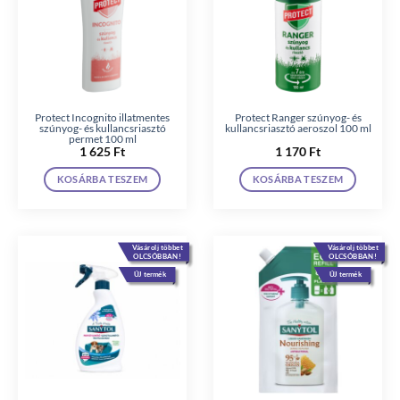
Protect Incognito illatmentes
Protect Ranger szúnyog- és
szúnyog- és kullancsriasztó
kullancsriasztó aeroszol 100 ml
permet 100 ml
1 625
Ft
1 170
Ft
KOSÁRBA TESZEM
KOSÁRBA TESZEM
Vásárolj többet
Vásárolj többet
OLCSÓBBAN!
OLCSÓBBAN!
ÚJ termék
ÚJ termék