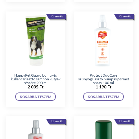
ÚJ termék
ÚJ termék
HappyPet Guard bolha- és
Protect DuoCare
kullancsriasztó sampon kutyák
szúnyogriasztó pumpás permet
részére 200 ml
spray 100 ml
2 035
Ft
1 190
Ft
KOSÁRBA TESZEM
KOSÁRBA TESZEM
ÚJ termék
ÚJ termék