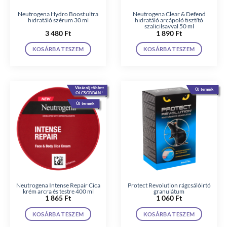
Neutrogena Hydro Boost ultra
Neutrogena Clear & Defend
hidratáló szérum 30 ml
hidratáló arcápoló tisztító
szalicilsavval 50 ml
3 480
Ft
1 890
Ft
KOSÁRBA TESZEM
KOSÁRBA TESZEM
Vásárolj többet
ÚJ termék
OLCSÓBBAN!
ÚJ termék
Neutrogena Intense Repair Cica
Protect Revolution rágcsálóirtó
krém arcra és testre 400 ml
granulátum
1 865
Ft
1 060
Ft
KOSÁRBA TESZEM
KOSÁRBA TESZEM