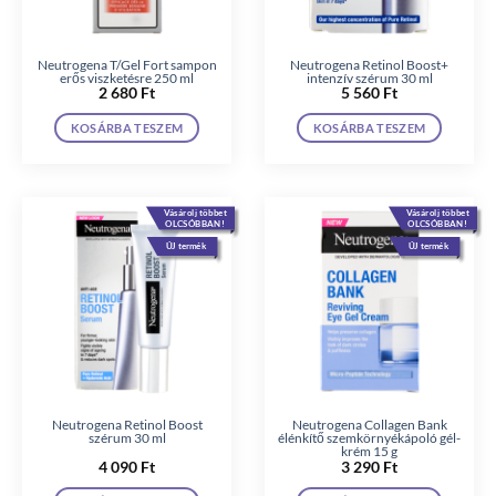
Neutrogena T/Gel Fort sampon
Neutrogena Retinol Boost+
erős viszketésre 250 ml
intenzív szérum 30 ml
2 680
Ft
5 560
Ft
KOSÁRBA TESZEM
KOSÁRBA TESZEM
Vásárolj többet
Vásárolj többet
OLCSÓBBAN!
OLCSÓBBAN!
ÚJ termék
ÚJ termék
Neutrogena Retinol Boost
Neutrogena Collagen Bank
szérum 30 ml
élénkítő szemkörnyékápoló gél-
krém 15 g
4 090
Ft
3 290
Ft