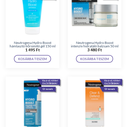
Neutrogena Hydro Boost
Neutrogena Hydro Boost
hámlasztó bőrsimító gél 150 ml
intenzív hidratáló balzsam 50 ml
1 495
Ft
3 480
Ft
KOSÁRBA TESZEM
KOSÁRBA TESZEM
Vásárolj többet
Vásárolj többet
OLCSÓBBAN!
OLCSÓBBAN!
ÚJ termék
ÚJ termék