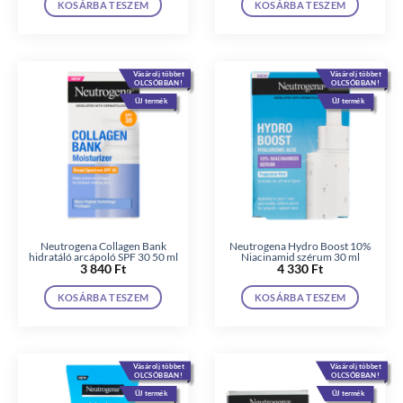
KOSÁRBA TESZEM
KOSÁRBA TESZEM
Vásárolj többet
Vásárolj többet
OLCSÓBBAN!
OLCSÓBBAN!
ÚJ termék
ÚJ termék
Neutrogena Collagen Bank
Neutrogena Hydro Boost 10%
hidratáló arcápoló SPF 30 50 ml
Niacinamid szérum 30 ml
3 840
Ft
4 330
Ft
KOSÁRBA TESZEM
KOSÁRBA TESZEM
Vásárolj többet
Vásárolj többet
OLCSÓBBAN!
OLCSÓBBAN!
ÚJ termék
ÚJ termék